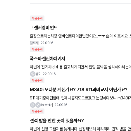
자유주제
그랜저엠비언트
출장으로타는차량 엠비언트다이한번했어요..ㅜㅜ 손이 아프네
탈퇴자
22.09.16
자유주제
폭스바겐신차패키지
이번에 전기차id.4 를 출고하게되면서 틴팅,블박을 설치해야하는
쳐서 130~150만원정도 생각하고있습니다. 줄곧 비반사만해왔다
뽐2
22.09.16
자유주제
M340i 오너분 계신가요? 718 911과비교시 어떤가요?
911대기중이긴한데 언제나올지도모르겠고 눈팅하다보니 m340i
들었거든요 저는 반자율이필수라 m은 고려안하
interste
22.09.16
자유주제
견적 받을 만한 곳이 있을까요?
이번에 신형 그랜져를 늦게나마 신청해보려 이리저리 견적 받을 만한곳을 찾고