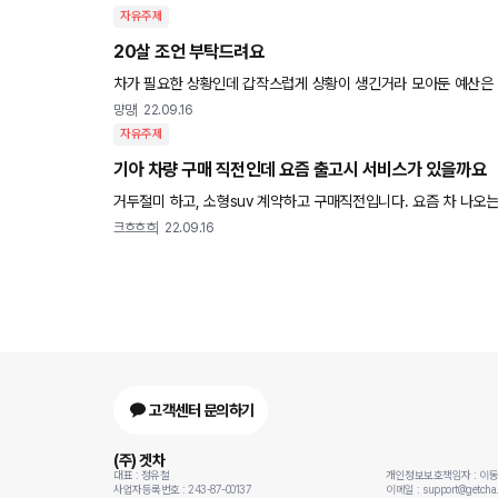
자유주제
20살 조언 부탁드려요
차가 필요한 상황인데 갑작스럽게 상황이 생긴거라 모아둔 예산은 
먕먕
22.09.16
자유주제
기아 차량 구매 직전인데 요즘 출고시 서비스가 있을까요
거두절미 하고, 소형suv 계약하고 구매직전입니다. 요즘 차 나오는게 하늘의 별따기라 예약걸때만해도 빨리 나오기만하면되지하는마
음에 영업소 들른김에 예약해버린건데.. 막상나온다고 하
크흐흐흐
22.09.16
고객센터 문의하기
(주) 겟차
대표 : 정유철
개인정보보호책임자 : 이
사업자등록번호 : 243-87-00137
이메일 : support@getcha.