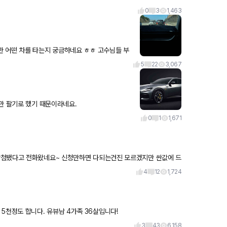
적도 지금은
0
3
1,463
차를 타는지 궁금하네요 ㅎㅎ 고수님들 부
5
22
3,067
만 팔기로 했기 때문이라네요.
0
1
1,671
당첨됐다고 전화왔네요~ 신청만하면 다되는건진 모르겠지만 싼값에 드
 D
4
12
1,724
아파트 대출없이 하나 가지고있고요 현금자산은 4억 1년에 저축은 5천정도 합니다. 유뷰남 4가족 36살입니다!
3
43
6,158