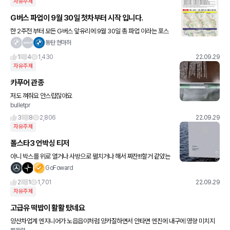
자유주제
G버스 파업이 9월 30일 첫차부터 시작 입니다.
한 2주전 부터 모든 G버스 앞유리에 9월 30일 총 파업 이라는 포스
터 를 봤고, 벌써 9월 30일이 되었네요. 퇴근 후 집 도착하자마자 재
동탄 현마허
난문자로 오길래 눌러보니 파업 운수회사 목록
1
4
1,430
22.09.29
자유주제
카푸어 관종
저도 껴줘요 안스럽잖아요
bulletpr
3
8
2,806
22.09.29
자유주제
폴스타3 언박싱 티저
아니 박스를 위로 열거나 사방으로 펼치거나 해서 짜잔!!!할거 같았는
데 아니......... 슬라이딩방식이라니???? 근데 진심 제가 폴스타가 있어
GoFoward
서가 아니고 티저를 보는데 마지막 왜 지리죠..
2
1
1,701
22.09.29
자유주제
고급유 떡밥이 활활 탔네요
양산차업계 엔지니어가 노읍읍이처럼 양카질하면서 안타면 엔진에 내구에 영향 미치지