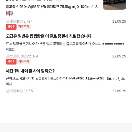
최고출력 450kW(585마력) 최대토크 75.5kg·m, 0-100km/h 3.
5초!!!! 역사상 가장 강력한 국산차입니다. 최고속도는 260km/h!!!!
4
11
3,724
22.09.29
HOT
자유주제
고급유 일반유 찝찝함은 이 글로 종결하기로 했습니다.
르노 팀장급 엔지니어가 쓰신 걸로 추정되는 블로그를 찾아서 읽어보니 ==========
째둘럽
다만, 점화시기를 뒤로 미루면 그만큼 연소 효율은 떨어지기 때문에, 최고 출력은 3~4%,
연비는 1~2%
23
83
22,329
22.09.29
HOT
자유주제
세단 1억 내외 뭘 사야 할까요?
신형으로 사고 싶은더 e클 5시리즈 a6 전부 내년쯤 신형이 나오는 구형이네요ㅜ a7, cls
파니
도 마찬가지고.. eqe 사려고 줄서있는데 디자인 인테리어는 맘에 드는데 차값이 1억넘는
데 성능은 이
3
11
3,955
22.09.29