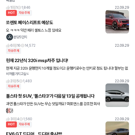
째둘럽
않고 괜찮다는데도 엔지니어 지가 뭔데? 하는 사람도 있고 그냥 자기 아는대로 고급유 꼭
넣어야 된다는 사람도
1
1
1,846
22.09.29
HOT
자유주제
쏘렌토 페이스리프트 예상도
오 ㅋㅋㅋ 약간 페리 셀토스 느낌 있네요
분당5단지
6
16
14,572
22.09.29
자유주제
현재 22년식 320i msp차주 입니다!
현재 지금 320i 운행한지 10개월 정도이고 운행키로수는 만키로 정도 됩니다! 할부는 없
비머를가지고싶ㄷ
는 현금차량이고 월급여 세후600정도 입니다. 집은 포기한지 오래라 차종 변경을 하고싶
은데 추천 받고 싶습니
2
5
1,483
22.09.29
자유주제
폴스타 첫 SUV, '폴스타3'가 다음달 13일 공개됩니다
과연 폴스타가 만든 SUV는 무슨 맛일까요? 퍼포먼스를 강조한 회사
이니 그 부분이 특히 기대됩니다! 최고출력이 500마력을 넘는다던
데..
3
4
1,560
22.09.29
HOT
자유주제
EV6 GT 드디어... 드디어 출시!!!!