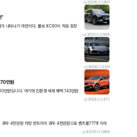
2
10
1,821
어"
가 나타나기 마련이다. 볼보 XC90이 처음 등장
 체인지 주기와 같다
3
0
2,066
5
6
3,611
370만원
510만원입니다. 여기에 친환경 세제 혜택 143만원
요!
3
6
1,472
4
10
1,868