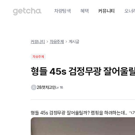
차량탐색
혜택
커뮤니티
오너
커뮤니티
자유주제
게시글
자유주제
형들 45s 검정무광 잘어울
28첫차고민
Lv
18
형들 45s 검정무광 잘어울릴까? 랩핑을 하려하는데.. 