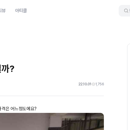
리뷰
아티클
릴까?
22.10.01
1,756
ㄱ가격은 어느정도에요?