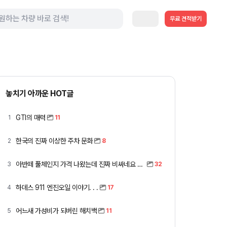
무료 견적받기
놓치기 아까운 HOT글
GTI의 매력
1
11
한국의 진짜 이상한 주차 문화
2
8
아반떼 풀체인지 가격 나왔는데 진짜 비싸네요 ㅎㅎ
3
32
하데스 911 엔진오일 이야기. . .
4
17
어느새 가성비가 되버린 해치백
5
11