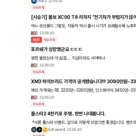
어마니
22.09.30
자유주제
[시승기] 볼보 XC90 T8 리차지 "전기차가 부럽지가 않
여느 공산품이 그렇듯, 자동차 역시 출시 시기가 오래될수록 노후화
한 이후 7년이라는 세월이 지났는데, 이는 일반적인 승용차들의 풀
22.09.30
HOT
자유주제
포르쉐가 상장했군요 ㄷㄷㄷ
엄청 올랐는데 아 살걸.... 지금이라도 사야하나
22.09.30
자유주제
XM3 하이브리드 가격이 공개됐습니다!!! 3090만원~3
예상 가격대는 RE 3230만~3260만원, 인스파이어 3450만~3
을 적용하면 살재 구매 가격은 3090~3370만원 수준이라고 하네
22.09.30
자유주제
폴스타2 4천키로 주행.. 한번 나대봅니다.
*서론 폴스타 브랜드..앞으로 이렇게 되었으면 좋겠습니다. 벤츠의 경우 4천만원 차량 엔트리의 경우 4천만원으로 벤츠를???!!! 이라
는 타이틀 들이 달립니다. 폴3, 폴6 등등이 프리미
GoFoward
22.09.30