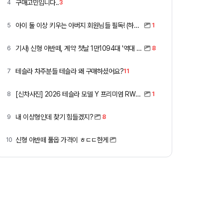
구매고민입니다..
4
3
아이 둘 이상 키우는 아버지 회원님들 필독! (하이패스 할인)
5
1
기사) 신형 아반떼, 계약 첫날 1만1094대 '역대 최고'
6
8
테슬라 차주분들 테슬라 왜 구매하셨어요?
7
11
[신차사진] 2026 테슬라 모델 Y 프리미엄 RWD (펄 화이트 + 블랙시트)
8
1
내 이상형인데 찾기 힘들겠지?
9
8
신형 아반떼 풀옵 가격이 ㅎㄷㄷ한게
10