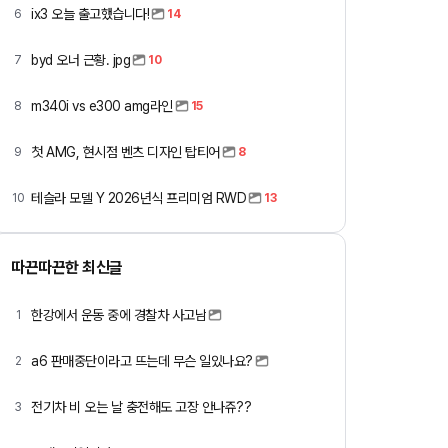
ix3 오늘 출고했습니다!
6
14
byd 오너 근황. jpg
7
10
m340i vs e300 amg라인
8
15
첫 AMG, 현시점 벤츠 디자인 탑티어
9
8
테슬라 모델 Y 2026년식 프리미엄 RWD
10
13
따끈따끈한 최신글
한강에서 운동 중에 경찰차 사고남
1
a6 판매중단이라고 뜨는데 무슨 일있나요?
2
전기차 비 오는 날 충전해도 고장 안나쥬??
3