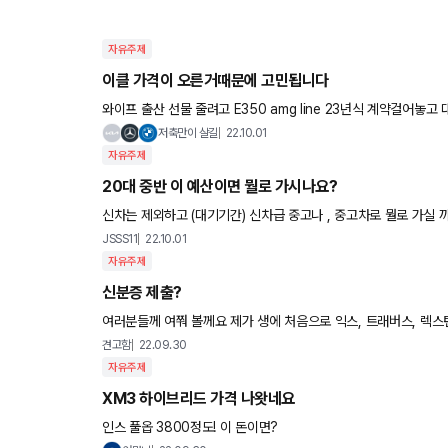
자유주제
이클 가격이 오른거때문에 고민됩니다
와이프 출산 선물 줄려고 E350 amg line 23년식 계약걸어놓고 대기중인데 23년식은 가격이 9450 딜러가 취등이랑 공채까지하면 1
억200은 잡아야된다하더라구요 현금 5천 나머지 카드할
저축만이 살길
22.10.01
자유주제
20대 중반 이 예산이면 뭘로 가시나요?
JSSS11
22.10.01
자유주제
신분증 제출?
여러분들께 여쭤 볼께요 제가 생에 처음으로 익스, 트래버스, 렉스
원은 시승후에 신분증을 요구하네요 고객신분증을 복사해야한다면서
견고함
22.09.30
자유주제
XM3 하이브리드 가격 나왓네요
인스 풀옵 3800정도! 이 돈이면?