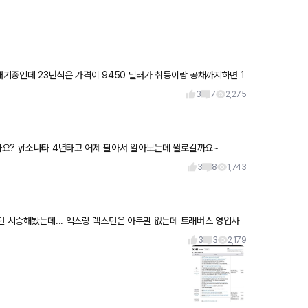
3
7
2,275
신차는 제외하고 (대기기간) 신차급 중고나 , 중고차로 뭘로 가실 까요? yf소나타 4년타고 어제 팔아서 알아보는데 뭘로갈까요~
3
8
1,743
턴 시승해봤는데... 익스랑 렉스턴은 아무말 없는데 트래버스 영업사
...
3
3
2,179