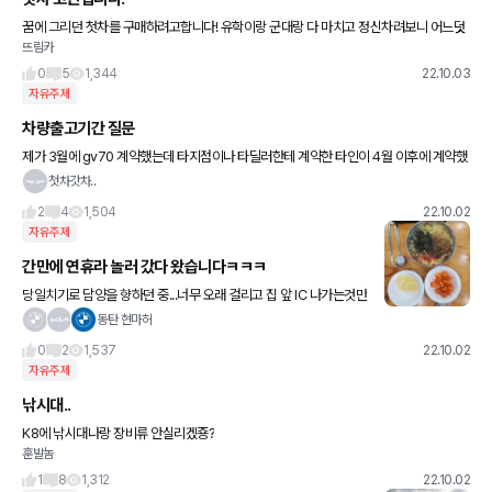
꿈에 그리던 첫차를 구매하려고합니다! 유학이랑 군대랑 다 마치고 정신차려보니 어느덧
뜨림카
20대 후반이 코앞이고 넘어서 첫차를 구매하려고하는데 차에 대해 그리 빠삭하지않습니
다 결혼계획은 없고 대신 뒤에
0
5
1,344
22.10.03
자유주제
차량출고기간 질문
제가 3월에 gv70 계약했는데 타지점이나 타딜러한테 계약한 타인이 4월 이후에 계약했
어도 딜러마다의 능력이나 다른 여건으로 인해 저보다 더 빨리 출고가 될수도 있나요? 전
첫차갓차..
시차나취소차 말고 순수오더
2
4
1,504
22.10.02
자유주제
간만에 연휴라 놀러 갔다 왔습니다ㅋㅋㅋ
당일치기로 담양을 향하던 중...너무 오래 걸리고 집 앞 IC 나가는것만
40분이 걸려 결국 담양은 포기하고 전주를 다녀왔습니다ㅋㅋ 한옥
동탄 현마허
마을 은 오랜만에 갔는데, 나들이객은 말도 못했고 하루
0
2
1,537
22.10.02
자유주제
낚시대..
K8에 낚시대나랑 장비류 안실리겠죵?
훈발놈
1
8
1,312
22.10.02