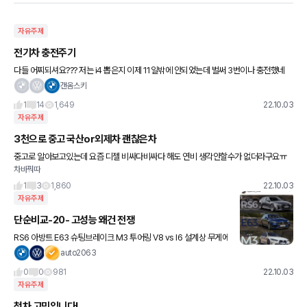
자유주제
전기차 충전주기
다들 어찌되셔요??? 저는 i4 뽑은지 이제 11일밖에 안되었는데 벌써 3번이나 충전했네
용..??? 충전ㅂ용은 로밍해서 비싸겠지만 3만원이나썼구용..ㅠㅠ 80ㅍ까지만 충전하고
갠옴스키
있는데 생가보다 배터
1
14
1,649
22.10.03
자유주제
3천으로 중고 국산or외제차 괜찮은차
중고로 알아보고있는데 요즘 디젤 비싸다비싸다 해도 연비 생각안할수가 없더라구요ㅠ
차바꿔따
예를 들어 g70이나 스팅어 .0 같은 경우만 해도 2,2디젤도 고민하게되더라구요 bmw3
gt 그냥 17~18년도
1
3
1,860
22.10.03
자유주제
단순비교-20- 고성능 왜건 전쟁
RS6 아방트 E63 슈팅브레이크 M3 투어링 V8 vs I6 설계상 무게에
서 M3가 가져 가는 이점이 큰 것 같아요. 그래도 V8 묵직하게 치고
auto2063
나가는 느낌도 좋은 것 같은데요. 국내에서는
0
0
981
22.10.03
자유주제
첫차 고민입니다!