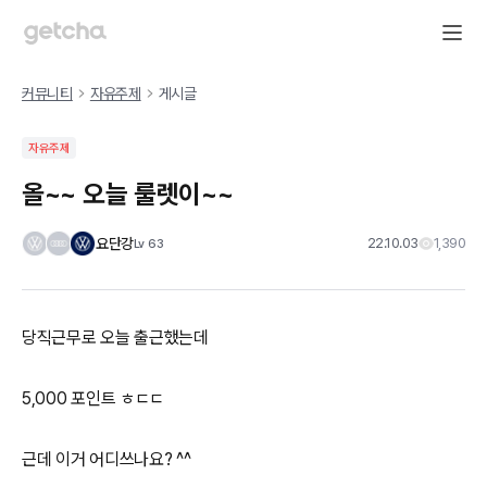
커뮤니티
자유주제
게시글
자유주제
올~~ 오늘 룰렛이~~
요단강
22.10.03
1,390
Lv
63
당직근무로 오늘 출근했는데
5,000 포인트 ㅎㄷㄷ
근데 이거 어디쓰나요? ^^