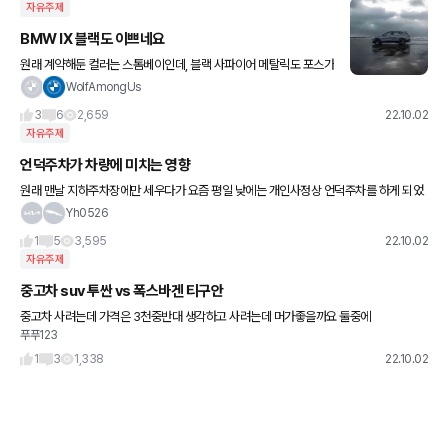
자유주제
BMW IX 블랙도 이쁘네요
원래 계약해둔 컬러는 스톰베이인데, 블랙 사파이어 메탈릭도 포스가
어마어마하군요. 검정색 차는 나이들어 보인다는 생각을 가지고 있었
WolfAmongUs
는데, 또 500마력대 우락부락한 슈퍼suv에 올라간 검정색 페인트
3
6
2,659
22.10.02
자유주제
언덕주차가 차량에 미치는 영향
원래 맨날 지하주차장에만 세우다가 요즘 평일 낮에는 개인사정상 언덕주차를 하게 되었
습니다. 근데 이 주차가 경사가 조금 있는 언덕을 경사에 l자가 아니라 ㅡ자로 수평으로 주
Yh0526
차를 해야합니다,,
1
5
3,595
22.10.02
자유주제
중고차 suv 투싼 vs 폭스바겐 티구안
중고차 사려는데 가격은 3천중반대 생각하고 사려는데 머가좋을까요 둘중에
푸푸123
1
3
1,338
22.10.02