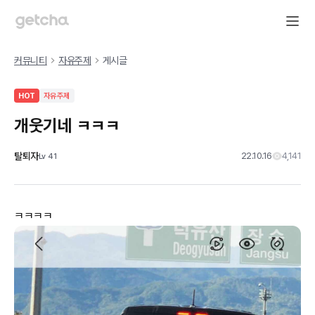
커뮤니티
자유주제
게시글
HOT
자유주제
개웃기네 ㅋㅋㅋ
탈퇴자
22.10.16
4,141
Lv
41
ㅋㅋㅋㅋ