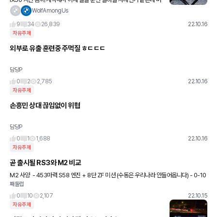
칠전 공개된 폴스타 3가 너무 취향저격이네요. 디자인도 그렇고 기능
WolfAmongUs
상으로도 그렇고 테슬라와 레거시 OEM의 장점만 섞어놓은 느
9
34
26,839
22.10.16
자유주제
외부로 유출 훈련중 주먹질 ㅎㄷㄷㄷ
담당P
0
2
2,785
22.10.16
자유주제
손흥민 상대 끊임없이 위협
담당P
0
1
1,688
22.10.16
자유주제
곧 출시될 RS3와 M2 비교
M2 사양 ​ - 453마력 S58 엔진 + 8단 ZF 미션 (수동은 우리나라 안들어옵니다) - 0-10
째둘럽
0km/h 가속 3.9초 (8단 ZF 기준) - 후륜구동, M디퍼런셜, M어댑티브 서
0
10
2,107
22.10.15
자유주제