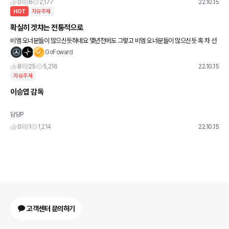
0
6
2,177
22.10.15
HOT
자유주제
확실히 겟챠는 전통적으로
비엠 오너분들이 많으신듯하네요 몇년전에도 그렇고 비엠 오너분들이 많으신듯 혹 차 선
택 문의 등 하실때 상대적으로 오너분들이 많은 차종이 선택이 많을수 있으니 참고하세요
GoFoward
8
25
5,216
22.10.15
자유주제
이승엽 감독
담당P
0
1
1,214
22.10.15
고객센터 문의하기