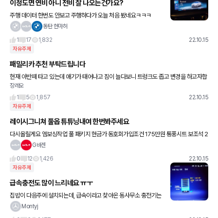
이정도면 연비 아니 전비 잘 나오는건가요?
주행 데이터 한번도 안보고 주행하다가 오늘 처음 봤네요ㅋㅋㅋ
동탄 현마허
1
17
1,832
22.10.15
자유주제
패밀리카 추천 부탁드립니다
현재 아반떼 타고 있는데 애기가 태어나고 짐이 늘다보니 트렁크도 좁고 변경을 하고자합
장레오
니다. 세단,suv 다 좋습니다~ 선배님들 추천 부탁드려요
1
5
1,857
22.10.15
자유주제
레이시그니쳐 풀옵 튜튜닝내여 한번봐주세요
다시올릴게요 엠보싱작업 풀 패키지 현금가 동호회가입조건 175만원 통풍시트 보조석 2
5만 엠비언트 비노출시공70만 바퀴도색 유광블랙30만 루프렉공임비포함60만 LED램
G바겐
프합법 20만 스포일러29만공
0
12
1,426
22.10.15
자유주제
급속충전도 많이 느리네요 ㅠㅜ
집밥이 다음주에 설치되는데, 급속이라고 찾아온 동사무소 충전기는
저보고 2시간을 충전하라네요 ㅜㅜ 아직 저녁도 못먹었는데ㅠㅠ 광
Montyj
고에서 30분 완충이랬는데..ㅠㅠ