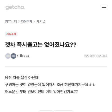
커뮤니티
자유주제
게시글
자유주제
겟차 즉시출고는 없어졌나요??
꼬독
22.10.21
2,063
Lv
24
당장 차를 살건 아닌데
구경하는 맛이 있었는데 없어져서 조금 허전해가지구요ㅎㅎ
어느운간 부터 안보이던데 이제 없어진건가요??