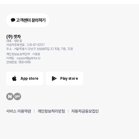
고객센터 문의하기
(주) 겟차
대표 : 정유철
사업자등록번호 : 243-87-00137
주소 : 서울특별시 강남구 삼성로91길 32 10층, 11층, 12층
개인정보보호책임자 : 이동용
이메일 : support@getcha.kr
전화번호: 1800-0456
App store
Play store
서비스 이용약관
개인정보처리방침
자동차금융모집인