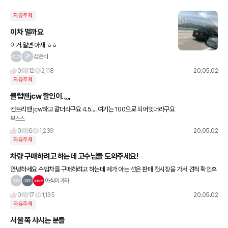
자유주제
이차 멀까요
이거.알면 아재 ㅎㅎ
검은비
0
12
2,118
20.05.02
자유주제
클럽맨jcw 할인이..,,,
컨트리맨 jcw하고 같더라구요 4.5.... 여기는 100으로 되어잇더라구요
부스스
0
6
1,239
20.05.02
자유주제
차량 구매하려고 하는데 고수님들 도와주세요!
안녕하세요 수입차를 구매하려고 하는데 제가 아는 선은 판매 전시장을 가서 견적 확인후
계약하고 인도 받는 선입니다 ㅠㅠ 1.할인 많이 받는법, 2.차량 구매절차 등을 상세히 알고
아식이가자
싶습니다.
0
17
1,135
20.05.02
자유주제
서울 쪽 사시는 분들