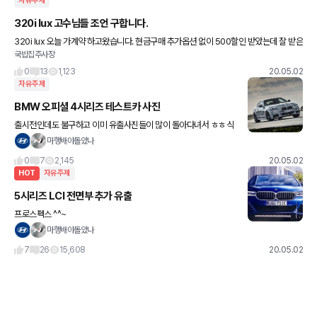
자유주제
320i lux 고수님들 조언 구합니다.
320i lux 오늘 가계약 하고왔습니다. 현금구매 추가옵션 없이 500할인 받았는데 잘 받은
국밥집주사장
건가요? 사은품 또는 서비스 뭐 받으면 될까요? 고수님들 많은 조언 부탁드립니다.
0
13
1,123
20.05.02
자유주제
BMW 오피셜 4시리즈 테스트카 사진
출시전인데도 불구하고 이미 유출사진들이 많이 돌아다녀서 ㅎㅎ 식
상한가요
마행배야돌았나
0
7
2,145
20.05.02
HOT
자유주제
5시리즈 LCI 전면부 추가 유출
프로스펙스 ^^~
마행배야돌았나
7
26
15,608
20.05.02