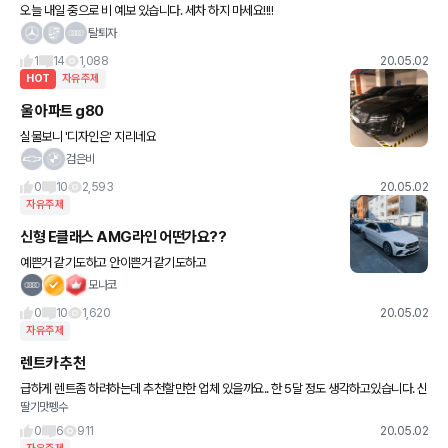
오늘 내일 중으로 비 예보 있습니다. 세차 하지 마세요!!!!
탈퇴자
1
14
1,088
20.05.02
HOT
자유주제
울 아파트 g80
실물보니 '디자인은' 지리네요
검은비
0
10
2,593
20.05.02
자유주제
신형 E클래스 AMG라인 어떤가요??
예쁜거 같기도하고 안이쁜거 같기도하고
모나코
0
10
1,620
20.05.02
자유주제
렌트카 추천
급하게 렌트좀 하려하는데 추천할만한 업체 있을까요.. 한 5달 정도 생각하고있습니다. 신
딸기맛펭수
차렌트는 너무.. 부담스럽고... 키로수가 많아서 왠만해선 할증 없는곳으로 알아보고싶은
데 ㅠㅠ 어렵네요 현 운
0
6
911
20.05.02