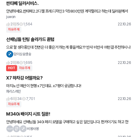
싼타페 딜러서비스.
안녕하세요.싼타페2.2디젤 프레.디자인3 약3800만원 계약할려고 하는데 딜러분께서
juwon
버텍스 전면900 측후면700 Lx7000블박 Ppf4 코일매트 이렇게 주신다는데 괜찮은
조건일까요? 조언부탁드려
2
5
1,564
22.10.26
자유주제
선배님들 틴팅 솔라가드 퀀텀
으로 할 생각중인데 전면은 더 좋은거 하는게 좋을까요?? 반사 비반사 어떤걸 추천하시나
요? 농도도 같이알려주시면 감사하겠습니다
맘이싱숭생숭
2
6
1,695
22.10.26
HOT
자유주제
X7 하차감 어떨까요?
마지노선 예산이 현행 x7인데요. x7평이 궁금합니다!
파리스레인
6
34
7,701
22.10.26
자유주제
M340i 배이지 시트 질문!
안녕하세요 선배님들 340i 페리 모델을 구매하고 싶은 일인입니다. 펀카이기도 하고 한
번도 타보지 않아 베이지시트가 타보고 싶은데요 m340i 베이지 시트 들어오나요..? 언제
비몽사몽
구입을 해야