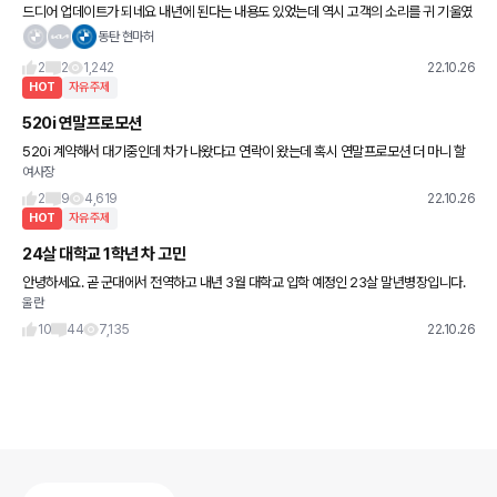
드디어 업데이트가 되네요 내년에 된다는 내용도 있었는데 역시 고객의 소리를 귀 기울였
네요! 토레스 차주분들 후기 올려주세요!! 출처 : 다음자동차_M투데이
동탄 현마허
2
2
1,242
22.10.26
HOT
자유주제
520i 연말프로모션
520i 계약해서 대기중인데 차가 나왔다고 연락이 왔는데 혹시 연말프로모션 더 마니 할
여사장
인 될까봐 그때까지 기다려야 할지 고민중이에요. 저는 차도 급한상황은 아니여서요.
2
9
4,619
22.10.26
HOT
자유주제
24살 대학교 1학년 차 고민
안녕하세요. 곧 군대에서 전역하고 내년 3월 대학교 입학 예정인 23살 말년병장입니다.
울란
늦은 나이에 다행인지 모르겠지만 의과대학에 입학할 예정입니다. 합격은 작년에 했는데
군인이라 1년 유예가 되더
10
44
7,135
22.10.26