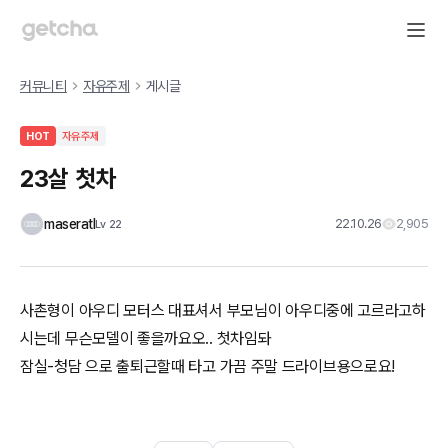
커뮤니티
자유주제
게시글
HOT
자유주제
23살 첫차
maseratl
22.10.26
2,905
Lv
22
사촌형이 아우디 모터스 대표셔서 부모님이 아우디중에 고르라고하
시는데 무슨모델이 좋을까요오.. 첫차임돠
잠실-청담 으로 출퇴근할때 타고 가끔 주말 드라이브용으로요!