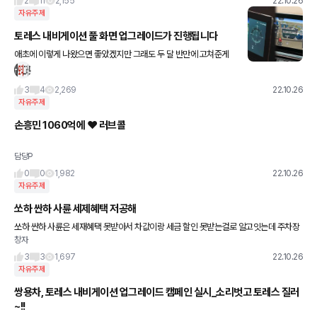
2
11
2,155
22.10.26
자유주제
토레스 내비게이션 풀 화면 업그레이드가 진행됩니다
애초에 이렇게 나왔으면 좋았겠지만 그래도 두 달 반만에 고쳐준게
어딥니까!
3
4
2,269
22.10.26
자유주제
손흥민 1060억에 ❤️ 러브콜
담당P
0
0
1,982
22.10.26
자유주제
쏘하 싼하 사륜 세제혜택 저공해
쏘하 싼하 사륜은 세재혜택 못받아서 차값이랑 세금 할인 못받는걸로 알고잇는데 주차장
창자
이나 이런 저공해 할인같은 것도 못받나요?
3
3
1,697
22.10.26
자유주제
쌍용차, 토레스 내비게이션 업그레이드 캠페인 실시_소리벗고 토레스 질러
~!!