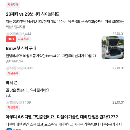
자유주제
23제타 vs 23쏘나타 하이브리드
저는 20대후반 남성입니다. 현재 매일 110km 왕복 출퇴근 중이고(어머니 차를 빌려타는
뭐살지말지모름
중이어서 출고가 시급하긴 합니다.) 월 2500km~3000km 탈 거 같고요 장거리 운전이
라 제일 중요한
2
6
2,444
22.10.31
HOT
자유주제
Bmw 첫 신차 구매
안녕하세요! 10월초쯤 계약한 bmw420i 그란투페 신차가 10월 21
겟차199524
일에 입항해서 31일 인수하기로 해서 오늘 비엠 딜러가 차량 도착했
다고 연락왔습니다. 너무 기다렸던 날이고 딜러분께서 사진을
5
19
8,983
22.10.31
자유주제
역시 쏜
골 맛은 못 봤어도 역시 잘하네요
syk
0
0
1,469
22.10.31
자유주제
아우디 A6 디젤 고민중인데요.. 디젤이 가솔린 대비 단점은 뭔가요???
디젤이 매연 원인, 소음 있고, 요소수 넣어줘야하고, 지금은 가솔린보다 디젤주유가가 더