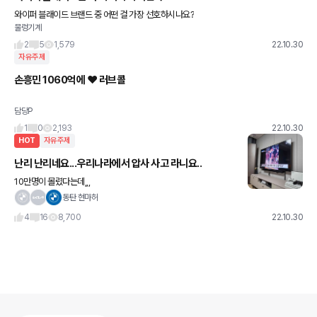
와이퍼 블래이드 브랜드 중 어떤 걸 가장 선호하시나요?
물렁기계
2
5
1,579
22.10.30
자유주제
손흥민 1060억에 ❤️ 러브콜
담당P
1
0
2,193
22.10.30
HOT
자유주제
난리 난리네요...우리나라에서 압사 사고 라니요..
10만명이 몰렸다는데,,,
동탄 현마허
4
16
8,700
22.10.30