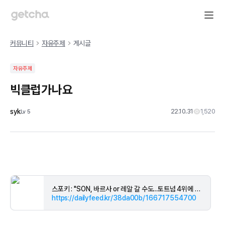
커뮤니티
자유주제
게시글
자유주제
빅클럽가나요
syk
22.10.31
1,520
Lv
5
스포키 : "SON, 바르사 or 레알 갈 수도...토트넘 4위에 못 들면" 英 매체 전망
https://dailyfeed.kr/38da00b/166717554700