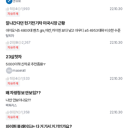
높고.. 관리 잘 안하면 나중에 돈 많이 든다고 하는데 연비의 장점 빼고 이 외의 단점이 또
겐쥬로
있나요????
1
4
1,993
22.10.30
자유주제
잘나간다던 현기전기차 미국시장 근황
아이오닉5 4800대 벤츠 gls,마칸,카이엔 보다 낮고 아우디 a5 4953대와 비슷한 수준
탈퇴자
ㅋㅋㅋ 잘나간다던 gv60 807대로 벤츠 sl 스포츠카랑 포르쉐911보다 안팔림 ㅋㅋㅋ
이게 현실
2
8
2,267
22.10.30
자유주제
23살첫차
5000이하 신차로 추천좀용ㅜ
maseratl
1
4
1,533
22.10.30
자유주제
왜 차량정보 안보임??
나만 안보이나요??
팩투커스
0
1
1,358
22.10.30
자유주제
와이퍼 블래이드는 다 거기서 거기인가요?