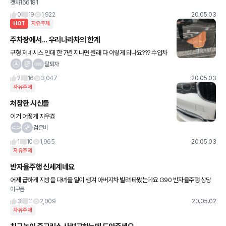
겟차166181
해줄차없을까요? 가격은 7000에서 1억2천사이요ㅠㅠ
0
19
1,922
20.05.03
HOT
자유주제
주차장에서... 우리나라차의 한계
구형 제네시스 인데 한 7년 지나면 원래 다 이렇게 되나요??? 수입차
들도 이런건지 모르겠지만 저거 녹 맞죠??
탈퇴자
2
16
3,047
20.05.03
자유주제
처참한 시신들
이거 어떻게 지우죠
검은비
1
10
1,965
20.05.03
자유주제
반자율주행 신세계네요
어제 급하게 지방을 다녀올 일이 생겨 아버지차 빌려 타봤는데요 G90 반자율주행 상당
이구름
히 좋네요. 갈때 5시간 올때 3시간 걸렸는데 반자율주행 없었으면 엄청 고생했을거에요.
명절때 고속도로 타
3
11
2,009
20.05.02
자유주제