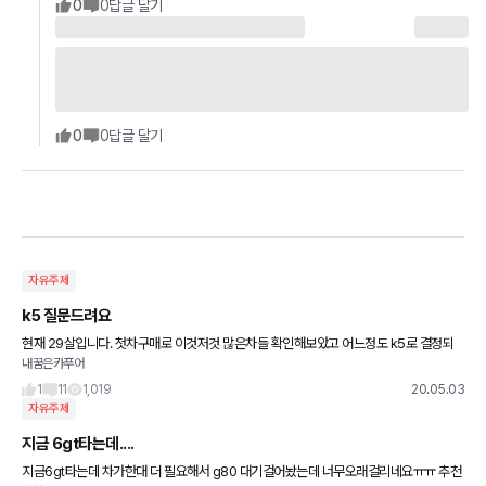
0
0
답글 달기
0
0
답글 달기
자유주제
k5 질문드려요
현재 29살입니다. 첫차구매로 이것저것 많은차들 확인해보았고 어느정도 k5로 결정되
내꿈은카푸어
었습니다. 구체적으로 k5를 어느조건에 구매를 해야할지 고민중입니다. 옵션은 어느정도
까지 해야하는지, 2.0으로
1
11
1,019
20.05.03
자유주제
지금 6gt타는데....
지금6gt타는데 차가한대 더 필요해서 g80 대기걸어놨는데 너무오래걸리네요ㅠㅠ 추천