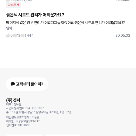
자유주제
붉은색 시트도 관리가 어려운가요?
베이지색 같은 경우 관리가 어렵다고들 하잖아요 붉은색 시트도 관리가 어려울까요??
말차
0
12
1,444
20.05.02
고객센터 문의하기
(주) 겟차
대표 : 정유철
사업자등록번호 : 243-87-00137
주소 : 서울특별시 강남구 삼성로91길 32 10층, 11층, 12층
개인정보보호책임자 : 이동용
이메일 : support@getcha.kr
전화번호: 1800-0456