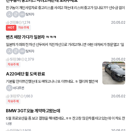
친구놈이 중고리스 사려고하는데 도와주세요
친구놈이 개인사업자로 중고리스를 사려고 하는데 리스에 중고가 있나요??? 선수금 없이
매달 돈 내는 것에 보험료,세금,정비비가 포함인가요???? 장기렌트vs리스 뭐가 나을까
탈퇴자
요??? 일주행
2
8
1,274
20.05.02
HOT
자유주제
벤츠 매장 가다가 일본차 ㅋㅋㅋ
일본차가 좌회전 차선 선두에서 직진차선으로 가려고하니깐 어떤 아저씨가 창문열고 ‘일
본차 타는 새X가 어디서 끼려고해!’하고 크럭션 빵 누르고 가버리네요 ㄷ ㄷ 시국이 시국
탈퇴자
인만큼 일본차 차주들은
5
38
2,379
20.05.02
자유주제
A220세단 휠 도색 완료
기본휠 안이쁘긴했는데 도색하고나니 또 이쁘네요. ㅎ 캘리퍼 빨간색
도 잘어울리구요 ㅎㅎ 도색하니 또 색다른 맛이 있어서 잘 어울립니
바다푸른
다 ㅎ
3
17
1,663
20.05.02
자유주제
BMW 3GT오늘 계약하고왔는데
5월 프로모션을 좀 보고 결정을 해야겠네요..ㅎㅎ 잔고장 많은차를 타고있는데 이 차도 잔
나몽
고장이 많진 않겠죠.? ㅠㅠ 걱정입니다 리뷰가 많은 차가 아니라..
0
9
1,905
20.05.02