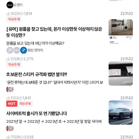
오렌지
3
0
1,814
22.11.02
자유주제
[유머] 원룸을 찾고 있는데, 몬가 이상한듯 이상하지 않은
듯 이상한?
원룸을 보고 있는데 어딘가가 이상해요!?
동탄 현마허
2
8
2,375
22.11.02
자유주제
초보운전 스티커 규격화 법안 발의!!!
'운전 못하는데 보태준 것 있냐?' '알아서 피하시던지' 이런 스티커 보
면 양보해줄 마음이 싹 사라지죠...
1
2
1,841
22.11.02
HOT
자유주제
사이버트럭 출시가 또 연기됐답니다
2021년 말 → 2022년 → 2023년 초 → 2023년 말 정말 사이버
상에서만 볼 수 있어서 사이버트럭인가요 😂 🤣 😂
7
9
3,025
22.11.02