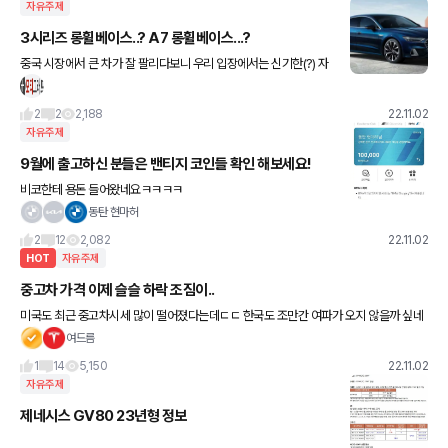
자유주제
3시리즈 롱휠베이스..? A7 롱휠베이스...?
중국 시장에서 큰 차가 잘 팔리다보니 우리 입장에서는 신기한(?) 자
동차도 많습니다
2
2
2,188
22.11.02
자유주제
9월에 출고하신 분들은 밴티지 코인들 확인 해보세요!
비코한테 용돈 들어왔네요ㅋㅋㅋㅋ
동탄 현마허
2
12
2,082
22.11.02
HOT
자유주제
중고차 가격 이제 슬슬 하락 조짐이..
미국도 최근 중고차시세 많이 떨어졌다는데ㄷㄷ 한국도 조만간 여파가 오지 않을까 싶네
요.. 금리인상 긴축정책 앞에서는 중고차도 장사없는듯요;;;;; 차 정리하실분들 상황 잘 보
여드름
시고 타이밍 잘 잡
1
14
5,150
22.11.02
자유주제
제네시스 GV80 23년형 정보