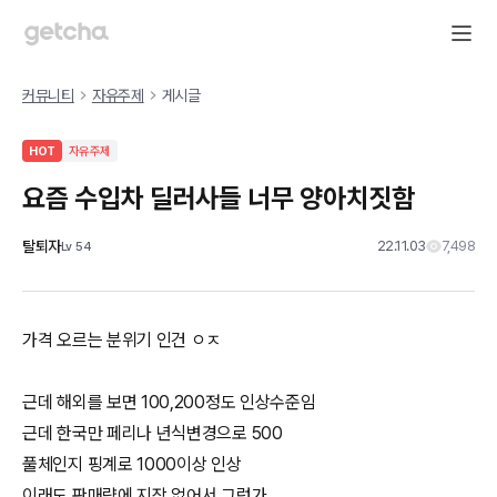
커뮤니티
자유주제
게시글
HOT
자유주제
요즘 수입차 딜러사들 너무 양아치짓함
탈퇴자
22.11.03
7,498
Lv
54
가격 오르는 분위기 인건 ㅇㅈ
근데 해외를 보면 100,200정도 인상수준임
근데 한국만 페리나 년식변경으로 500
풀체인지 핑계로 1000이상 인상
이래도 판매량에 지장 없어서 그런가..