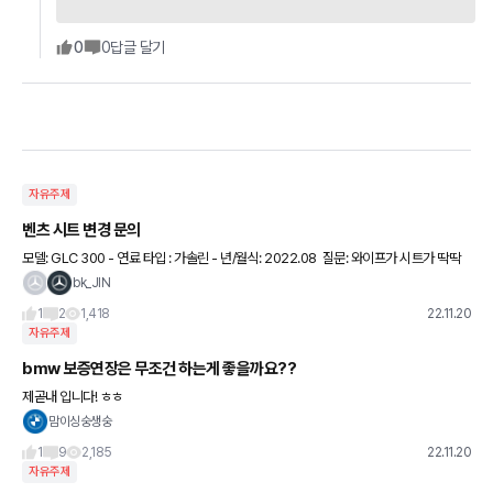
0
0
답글 달기
자유주제
벤츠 시트 변경 문의
모델: GLC 300 - 연료 타입 : 가솔린 - 년/월식: 2022.08 ​ 질문:​ 와이프가 시트가 딱딱
하고 불편하다고 해서 조수석만 다른 시트로 변경해주고 싶은데 GLC 조수석에
bk_JIN
1
2
1,418
22.11.20
자유주제
bmw 보증연장은 무조건 하는게 좋을까요??
제곧내 입니다! ㅎㅎ
맘이싱숭생숭
1
9
2,185
22.11.20
자유주제