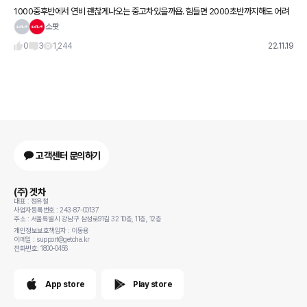
1000중후반에서 연비 괜찮게나오는 중고차있을까욥. 힘들면 2000초반까지해도 어려
울까요?
소팟
0
3
1,244
22.11.19
고객센터 문의하기
(주) 겟차
대표 : 정유철
사업자등록번호 : 243-87-00137
주소 : 서울특별시 강남구 삼성로91길 32 10층, 11층, 12층
개인정보보호책임자 : 이동용
이메일 : support@getcha.kr
전화번호: 1800-0456
App store
Play store