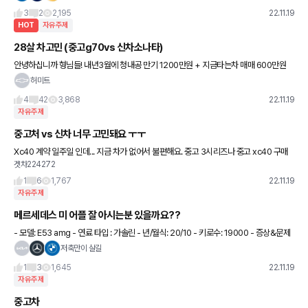
막지한 격투기 계를 재패했던… 입식 타격과 MMA를 모두 마스터
3
2
2,195
22.11.19
HOT
자유주제
28살 차고민 (중고g70vs 신차소나타)
안녕하십니까 형님들! 내년3월에 청내공 만기 1200만원 + 지금타는차 매매 600만원
기타 자금 200만원 총 2,000만원으로 차고민입니다 모아놓은 현금은 약 6천정도 있고
허미트
추후 결혼이나 지
4
42
3,868
22.11.19
자유주제
중고처 vs 신차 너무 고민돼요 ㅜㅜ
Xc40 계약 일주일 인데... 지금 차가 없어서 불편해요. 중고 3시리즈나 중고 xc40 구매
겟차224272
욕이 차오르는데. 어떤 선택이 베스트일까요.. 제가 찾아본 중고차는 1. 3시리즈320i ms
p (2
1
6
1,767
22.11.19
자유주제
메르세데스 미 어플 잘 아시는분 있을까요??
- 모델: E53 amg - 연료 타입 : 가솔린 - 년/월식: 20/10 - 키로수: 19000 - 증상&문제
점: 점검맡긴김에 메르세데스 미 어플 등록 했는데 이상합니다 ;;; 어플에 엉뚱한 G
저축만이 살길
1
3
1,645
22.11.19
자유주제
중고차