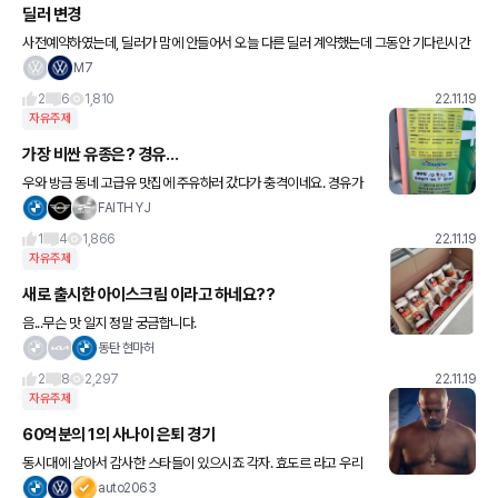
딜러 변경
사전예약하였는데, 딜러가 맘에 안들어서 오늘 다른 딜러 계약했는데 그동안 기다린시간
이 아깝네요. 먼저 계약한 딜러가 순번은 빠른데 맘에 들지가 않아서 포기하는게 맞는건지
M7
고민중입니다.
2
6
1,810
22.11.19
자유주제
가장 비싼 유종은? 경유…
우와 방금 동네 고급유 맛집에 주유하러 갔다가 충격이네요. 경유가
고급유보다 비싸졌다니… 평소 경유 회사지원으로 아무 생각없이 넣
FAITH YJ
다가 가격보고.. 충격이네요…ㅎㄷㄷ 그와중에 고급유 맛집 정보 올
1
4
1,866
22.11.19
려
자유주제
새로 출시한 아이스크림 이라고 하네요??
음...무슨 맛 일지 정말 궁금합니다.
동탄 현마허
2
8
2,297
22.11.19
자유주제
60억분의 1의 사나이 은퇴 경기
동시대에 살아서 감사한 스타들이 있으시죠 각자. 효도르 라고 우리
에겐 알려져 있는… 엄청 근육질 아닌 동네 아저씨 같은 몸매?로 무지
auto2063