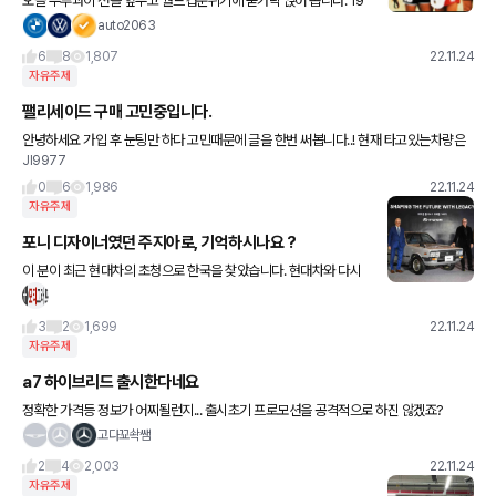
오늘 우루과이 전을 앞두고 월드컵분위기에 숟가락 얹어 봅니다. 19
86년 첫 월드컵 아니 32년 만 본선 진출의 쾌거였죠. 지금도 아르헨
auto2063
티나 와의 첫 경기가 기억납니다. (연식이 드러나죠 🤣�
6
8
1,807
22.11.24
자유주제
팰리세이드 구매 고민중입니다.
안녕하세요 가입 후 눈팅만 하다 고민때문에 글을 한번 써봅니다..! 현재 타고있는차량은
JI9977
20년식 k5입니다. 1년전 캠핑을 시작해서 짐을 싣다보니 정말 세단으로는 많이 힘들겠
다 싶어서 차량을
0
6
1,986
22.11.24
자유주제
포니 디자이너였던 주지아로, 기억하시나요 ?
이 분이 최근 현대차의 초청으로 한국을 찾았습니다. 현대차와 다시
한번 손을 잡고, 포니 쿠페를 복원하기 위한 프로젝트를 시작한다고
하네요 ! 기대됩니다 !
3
2
1,699
22.11.24
자유주제
a7 하이브리드 출시한다네요
정확한 가격등 정보가 어찌될런지... 출시초기 프로모션을 공격적으로 하진 않겠죠?
고다꾜솩쌤
2
4
2,003
22.11.24
자유주제