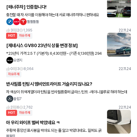
[매너주차] 인증합니다!
충전할 때 차 사이를 이동해야 하는데 서로 매너주차하니 편하네요
톨톨톨톨
3
2
1,395
22.11.24
HOT
자유주제
[제네시스 GV80 23년식 상품 변경 정보]
*23년식 가격 2.5 T (기본가): 6,430만원~ (기존 6,136만원) 294
만원 ▲ 3.5 T (기본가): 6,999만원~ (기존 6,706만원) 293만원
오렌지
▲ 3.0 D (기본가): 6
0
3
8,064
22.11.24
자유주제
반사필름 틴팅시 엠비언트라이트 거슬리지 않나요?
차 색상이 쥐색계열이라 틴팅을 반사필름중에 글라스 틴트 -레이니블루로 하려 하는데
야간 운행 때 불편할까 고민되어 여쭤봅니다. 반사필름으로 하신 분들 어때요? 저녁에 거
올립7
울처럼 비춰보일듯한데
2
6
2,762
22.11.24
HOT
자유주제
아 우리 와이프 벌써 박았네요 ㅋ
주황색 중앙선 표시봉을 박아도 되는 줄 알고 박았다네요.. 밑에도 긁
째둘럽
혔는데.. 저정도면 싸게 고치려나;;