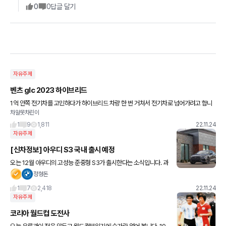
0
0
답글 달기
자유주제
벤츠 glc 2023 하이브리드
1억 안쪽 전기차를 고민하다가 하이브리드 차량 한 번 거쳐서 전기차로 넘어가려고 합니
차알못차린이
다. 지금은 이 차량을 생각중인데 꼭 필요한 옵션이나 근본 색상 혹은 더 좋은 차량 추천해
주시면 감사하겠습니다
1
9
1,811
22.11.24
자유주제
[신차정보] 아우디 S3 국내 출시 예정
오는 12월 아우디의 고성능 준중형 S3가 출시한다는 소식입니다. 과
거 2015년 잠깐 아코에서 3세대 S3를 판매하였으나 디젤 게이트부
정형돈
터 여러가지 이슈 때문에 얼마 팔지 못하고 단종이 되
1
7
2,418
22.11.24
자유주제
코리아 월드컵 도전사