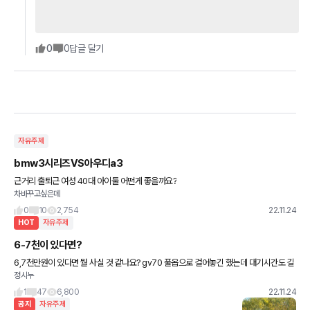
0
0
답글 달기
자유주제
bmw3시리즈VS아우디a3
근거리 출퇴근 여성 40대 아이둘 어떤게 좋을까요?
차바꾸고싶은데
0
10
2,754
22.11.24
HOT
자유주제
6-7천이 있다면?
6,7천만원이 있다면 뭘 사실 것 같나요? gv70 풀옵으로 걸어놓긴 했는데 대기시간도 길
정시누
고.. 이것 저것 풀체인지도 되고 g70도 페리 된다길래 고민되네요ㅠ 국산 외산 상관없습
니다 고정적으로 70
1
47
6,800
22.11.24
공지
자유주제