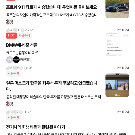
포르쉐 911 타르가 시승했습니다! 무엇이든 물어보세요
독특한 디자인이 매력적인 포르쉐 911 타르가 4 GTS 시승했습니
다. 포르쉐 디자인 창립 50주년 기념모델입니다! 궁금한 점 있으면
댓글로 달아주세요!
4
10
2,212
22.11.24
HOT
자유주제
BMW에서 준 선물
크으으,,, 감동이네요 ^^
하진대디
6
5
7,026
22.11.24
자유주제
일론 머스크가 한국을 최우선 투자 후보라고 언급했습니
다.
윤석열 대통령이 테슬라의 한국 투자를 요청했고 일론 머스크는 우리
나라가 최우선 후보지역중 하나라고 언급했다네요 !
2
7
1,825
22.11.24
자유주제
전기차의 회생제동과 관련된 이야기
우선 이글은 전기차는 왜 브레이크를 내연기관보다 적게 쓰는가....에 대해 써보는 글입니