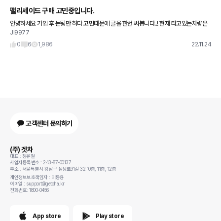
팰리세이드 구매 고민중입니다.
안녕하세요 가입 후 눈팅만 하다 고민때문에 글을 한번 써봅니다..! 현재 타고있는차량은
JI9977
20년식 k5입니다. 1년전 캠핑을 시작해서 짐을 싣다보니 정말 세단으로는 많이 힘들겠
다 싶어서 차량을
0
6
1,986
22.11.24
고객센터 문의하기
(주) 겟차
대표 : 정유철
사업자등록번호 : 243-87-00137
주소 : 서울특별시 강남구 삼성로91길 32 10층, 11층, 12층
개인정보보호책임자 : 이동용
이메일 : support@getcha.kr
전화번호: 1800-0456
App store
Play store