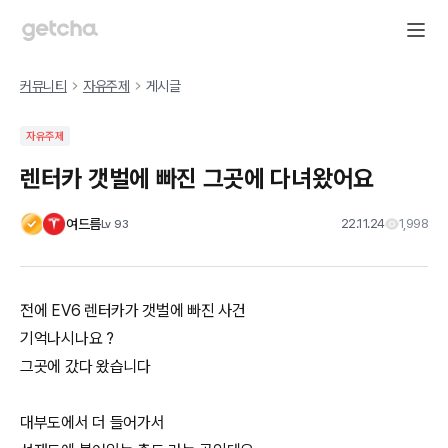
커뮤니티
자유주제
게시글
자유주제
렌터카 갯벌에 빠진 그곳에 다녀왔어요
여드름
22.11.24
1,998
Lv
93
전에 EV6 렌터카가 갯벌에 빠진 사건
기억나시나요 ?
그곳에 갔다 왔습니다
대부도에서 더 들어가서