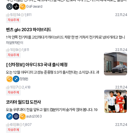
다. 회생제동 = 원페달 로 이해하시는 분들이 많으셔서... 모든것은 "절대량 보존 법칙" 에
GoFoward
서 출
5
14
1,811
22.11.24
자유주제
벤츠 glc 2023 하이브리드
1억 안쪽 전기차를 고민하다가 하이브리드 차량 한 번 거쳐서 전기차로 넘어가려고 합니
차알못차린이
다. 지금은 이 차량을 생각중인데 꼭 필요한 옵션이나 근본 색상 혹은 더 좋은 차량 추천해
주시면 감사하겠습니다
1
9
1,811
22.11.24
자유주제
[신차정보] 아우디 S3 국내 출시 예정
오는 12월 아우디의 고성능 준중형 S3가 출시한다는 소식입니다. 과
거 2015년 잠깐 아코에서 3세대 S3를 판매하였으나 디젤 게이트부
정형돈
터 여러가지 이슈 때문에 얼마 팔지 못하고 단종이 되
1
7
2,418
22.11.24
자유주제
코리아 월드컵 도전사
오늘 우루과이 전을 앞두고 월드컵분위기에 숟가락 얹어 봅니다. 19
86년 첫 월드컵 아니 32년 만 본선 진출의 쾌거였죠. 지금도 아르헨
auto2063
티나 와의 첫 경기가 기억납니다. (연식이 드러나죠 🤣�
6
8
1,807
22.11.24
자유주제