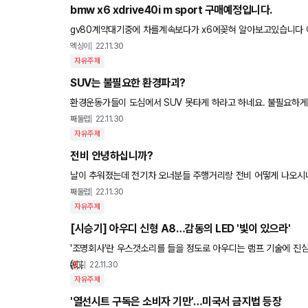
bmw x6 xdrive40i m sport 구매예정입니다.
gv80계약대기중에 차를계속보다가 x6에꽂혀 알아보고있습니다
수있는건가요? 딜러마다 서비스및 할인률이 많이틀린지요? 외제
엑싱이
22.11.30
자유주제
SUV는 불필요한 환경파괴?
환경운동가들이 도심에서
째둘럽
22.11.30
자유주제
전비 안녕하십니까?
째둘럽
22.11.30
자유주제
[시승기] 아우디 신형 A8…감동의 LED '빛이 있으라'
'조명회사'란 우스갯소리를 들을 정도로 아우디는 램프 기술에 진심
앞으로 펼쳐질 미래를 가장 먼저 보여주기 위해 노력한다. 이번에 
22.11.30
자유주제
'열선시트 구독은 소비자 기만'…미국서 금지법 등장