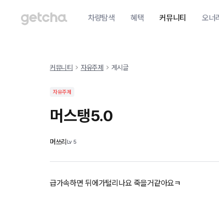
차량탐색
혜택
커뮤니티
오너
커뮤니티
자유주제
게시글
자유주제
머스탱5.0
머쓰리
Lv
5
급가속하면 뒤에가털리나요 죽을거같아요ㅋ