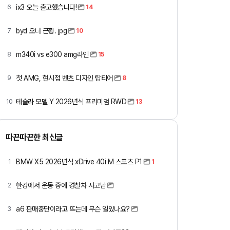
ix3 오늘 출고했습니다!
6
14
byd 오너 근황. jpg
7
10
m340i vs e300 amg라인
8
15
첫 AMG, 현시점 벤츠 디자인 탑티어
9
8
테슬라 모델 Y 2026년식 프리미엄 RWD
10
13
따끈따끈한 최신글
BMW X5 2026년식 xDrive 40i M 스포츠 P1
1
1
한강에서 운동 중에 경찰차 사고남
2
a6 판매중단이라고 뜨는데 무슨 일있나요?
3