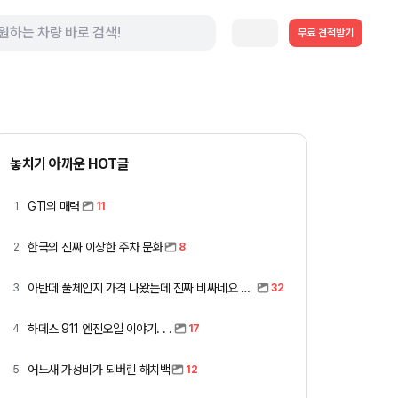
무료 견적받기
놓치기 아까운 HOT글
GTI의 매력
1
11
한국의 진짜 이상한 주차 문화
2
8
아반떼 풀체인지 가격 나왔는데 진짜 비싸네요 ㅎㅎ
3
32
하데스 911 엔진오일 이야기. . .
4
17
어느새 가성비가 되버린 해치백
5
12