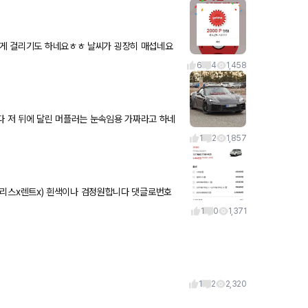
이렇게 걸리기도 하네요ㅎㅎ 날씨가 굉장히 매섭네요
도 안운 입니다
6
4
1,458
하네
1
2
1,857
1
0
1,371
1
2
2,320