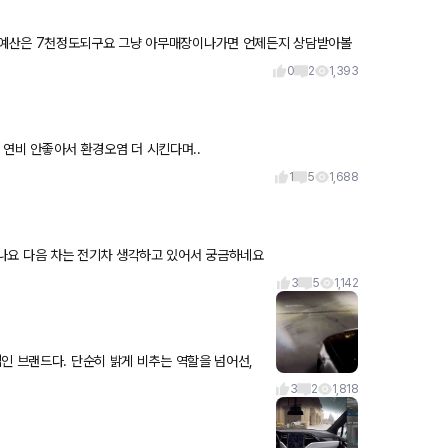
 예산은 7천정도되구요 그냥 아무매장이나가면 언제든지 상담받아볼
차쪽은 차알못이라
0
2
1,393
 SUV 못타게 하라고 하네요. 불필요하게 연비 안좋아서 환경오염 더 시킨다며..
1
5
1,688
날이 추워졌는데 전기차 오너분들 주행거리랑 전비 어떻게 나오시나요 다음 차는 전기차 생각하고 있어서 궁금하네요
3
5
1,142
인 브랜드다. 단순히 밝게 비추는 역할을 넘어선,
나온 신형 A8
3
2
1,818