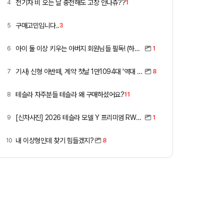
전기차 비 오는 날 충전해도 고장 안나쥬??
4
1
구매고민입니다..
5
3
아이 둘 이상 키우는 아버지 회원님들 필독! (하이패스 할인)
6
1
기사) 신형 아반떼, 계약 첫날 1만1094대 '역대 최고'
7
8
테슬라 차주분들 테슬라 왜 구매하셨어요?
8
11
[신차사진] 2026 테슬라 모델 Y 프리미엄 RWD (펄 화이트 + 블랙시트)
9
1
내 이상형인데 찾기 힘들겠지?
10
8