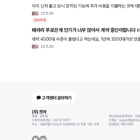
이미 신차 출고 당시 장착된 기능에 추가 비용을 지불하는 것에 
다 과연 통과가 될지... 통과된다면 자동차 회사들은 어떻게 할지 
22.11.30
자유주제
페라리 푸로산게 인기가 너무 많아서 계약 중단이랍니다 
대략 4000대 수준이 몰렸다고 하는데요, 1년에 2000대가량 만들 수 있다고 합니다 
게 먼저 공급하고, 우선순위에서 밀리면 2년 이상 소요될거라고 
22.11.30
고객센터 문의하기
(주) 겟차
대표 : 정유철
개인정보보호책임자 : 이
사업자등록번호 : 243-87-00137
이메일 : support@getcha.
주소 : 서울특별시 강남구 삼성로91길 32 10층, 11층, 12층
전화번호: 1800-0456