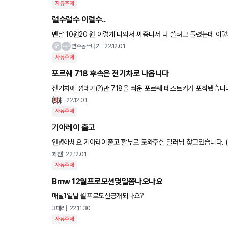
자유주제
럴수럴수 이럴수..
맨날 10원20 원 이렇게 나와서 짜증나서 다 쓸려고 돌렸는데 
다들 감기조심하시고 빙판길 특히 조심 하셔야 될것같습니다 오늘
연수동쏘나기
22.12.01
자유주제
포르쉐 718 후속은 전기차로 나옵니다
전기차에 껍데기(?)만 718을 씌운 포르쉐 테스트카가 포착됐습니다 저 뒤에 달린 머플러는 눈속임용 가짜라고 
요
22.12.01
자유주제
기아레이 출고
안녕하세요 기아레이출고 할부로 도와주실 딜러님 찾고있습니다. (리스x렌트x) 흰색이나 검정원합니다 댓글로번호
주세요
과잔
22.12.01
자유주제
Bmw 12월프로모션몇일쯤나오나요
매달1일날 월프로모션공개되나요?
3페리
22.11.30
자유주제