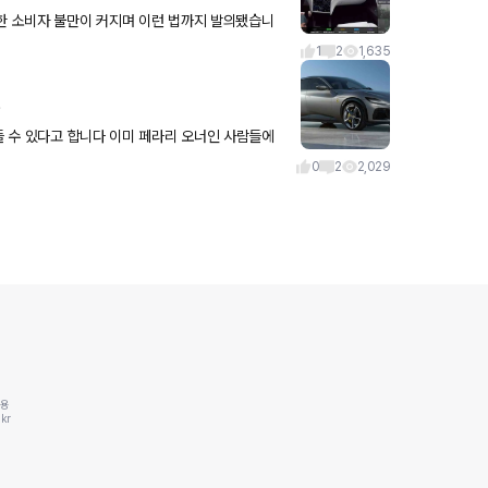
대한 소비자 불만이 커지며 이런 법까지 발의됐습니
(내가 후륜조향까
1
2
1,635
ㄷ
이미 페라리 오너인 사람들에
하네요
0
2
2,029
동용
kr