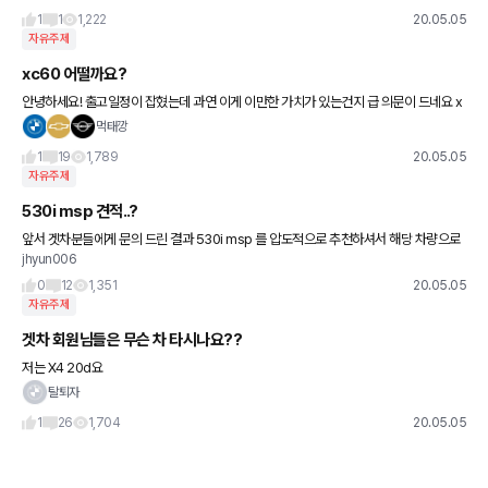
진을 선호하기 때문에 개발 비용 대비 수요가 높지 않다는 겁니다.
1
1
1,222
20.05.05
자유주제
xc60 어떨까요?
안녕하세요! 출고일정이 잡혔는데 과연 이게 이만한 가치가 있는건지 급 의문이 드네요 x
5가 땡기는데 갭이 너무 크고 참 어렵네요. 출고 후 후회하기는 싫고 한장은 너무 크고ㅜ
먹태깡
주변에서 왜 그 돈주고
1
19
1,789
20.05.05
자유주제
530i msp 견적..?
앞서 겟차분들에게 문의 드린 결과 530i msp 를 압도적으로 추천하셔서 해당 차량으로
jhyun006
구매 차량을 결정을 하였습니다. 현재 견적은 1100에 5종 또는 1120에 3종으로 받았는
데 나름 잘 받
0
12
1,351
20.05.05
자유주제
겟차 회원님들은 무슨 차 타시나요??
저는 X4 20d요
탈퇴자
1
26
1,704
20.05.05