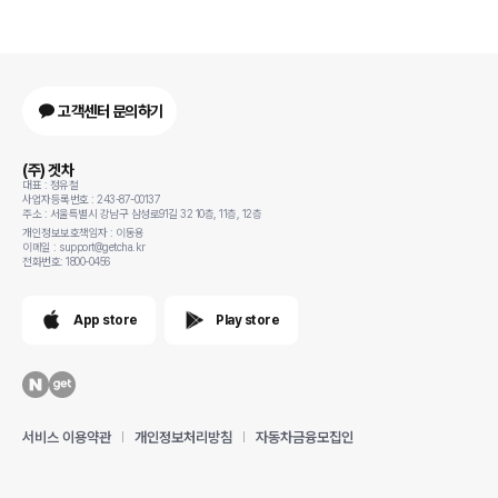
고객센터 문의하기
(주) 겟차
대표 : 정유철
사업자등록번호 : 243-87-00137
주소 : 서울특별시 강남구 삼성로91길 32 10층, 11층, 12층
개인정보보호책임자 : 이동용
이메일 : support@getcha.kr
전화번호: 1800-0456
App store
Play store
서비스 이용약관
개인정보처리방침
자동차금융모집인