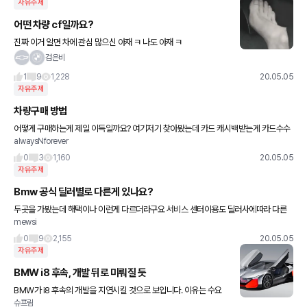
자유주제
어떤 차량 cf일까요?
진짜 이거 알면 차에 관심 많으신 아재 ㅋ 나도 아재 ㅋ
검은비
1
9
1,228
20.05.05
자유주제
차량구매 방법
어떻게 구매하는게 제일 이득일까요? 여기저기 찾아봤는데 카드 캐시백받는게 카드수수
alwaysNforever
료보다 적어서 토해내야한다고 하던데.. 그냥 현금 여유자금 있으면 현금완납보다 좋은 조
건은 없겠죠?
0
3
1,160
20.05.05
자유주제
Bmw 공식 딜러별로 다른게 있나요?
두곳을 가봤는데 해택이나 이런게 다르더라구요 서비스 센터이용도 딜러사에따라 다른
mewsi
지 궁금하네여
0
9
2,155
20.05.05
자유주제
BMW i8 후속, 개발 뒤로 미뤄질 듯
BMW가 i8 후속의 개발을 지연시킬 것으로 보입니다. 이유는 수요
슈프림
때문인데, 고성능을 원하는 잠재적 소비자들은 여전히 내연기관 엔