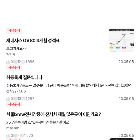
자유주제
제네시스 GV80 3개월 성적표
보고가세요~~
탈퇴자
0
12
1,886
20.05.05
자유주제
취등록세 질문입니다
취등록세7프로는 알겟습니다 근데 예를들어1억짜리를 할인해서 5천만원에샀다고하면
겟차227566
7백인가요 아니면 3.5백으로내는건가요 결재할때 현금보단 카드결재해서캐시백받는게
더좋겠죠 이렇게하면딜러가싫어할까
0
13
1,282
20.05.05
자유주제
서울bmw전시장중에 전시차 제일 많은곳이 어딘가요?
x5 7인승이랑 x7있는곳이면 좋을거같아요
massan
0
4
1,573
20.05.05