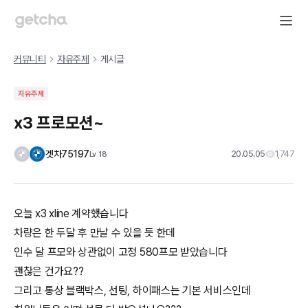
커뮤니티
자유주제
게시글
자유주제
x3 프로모션~
겟차75197
20.05.05
1,747
Lv
18
오늘 x3 xline 계약했습니다
차량은 한 두달 후 만날 수 있을 듯 한데
인수 달 프모와 상관없이 고정 580프모 받았습니다
괜찮은 건가요??
그리고 통상 블랙박스, 선팅, 하이패스는 기본 서비스인데