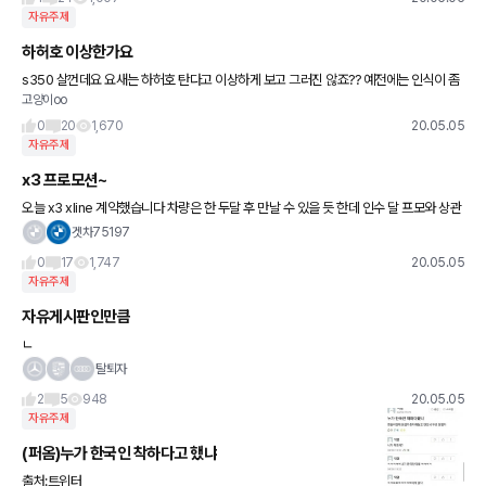
자유주제
하허호 이상한가요
s350 살껀데요 요새는 하허호 탄다고 이상하게 보고 그러진 않죠?? 예전에는 인식이 좀
고양이oo
안좋안던듯 해서요
0
20
1,670
20.05.05
자유주제
x3 프로모션~
오늘 x3 xline 계약했습니다 차량은 한 두달 후 만날 수 있을 듯 한데 인수 달 프모와 상관
없이 고정 580프모 받았습니다 괜찮은 건가요?? 그리고 통상 블랙박스, 선팅, 하이패스
겟차75197
는 기본 서비
0
17
1,747
20.05.05
자유주제
자유게시판인만큼
ㄴ
탈퇴자
2
5
948
20.05.05
자유주제
(퍼옴)누가 한국인 착하다고 했냐
출처:트위터