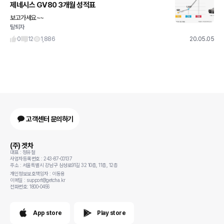
제네시스 GV80 3개월 성적표
보고가세요~~
탈퇴자
0
12
1,886
20.05.05
고객센터 문의하기
(주) 겟차
대표 : 정유철
사업자등록번호 : 243-87-00137
주소 : 서울특별시 강남구 삼성로91길 32 10층, 11층, 12층
개인정보보호책임자 : 이동용
이메일 : support@getcha.kr
전화번호: 1800-0456
App store
Play store