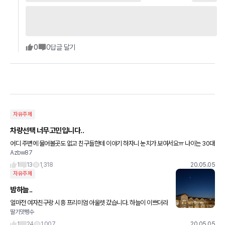
0
0
답글 달기
자유주제
차량선택 너무고민입니다..
어디 주변에 물어볼곳도 없고 친구들한테 이야기 하자니 눈치가 보여서요ㅠ 나이는 30대
Azbw87
중반이고 월수입은 완전 고정은 아니고 근 일년 조금넘게 1500만 원 되거나 조금넘거나
하는것 같습니다. 매출은
1
13
1,318
20.05.05
자유주제
밤하늘..
얼마전 여자친구랑 시흥 프리미엄 아울렛 갔습니다. 하늘이 이쁘더라
딸기맛펭수
구요 ㅎㅎ 파주랑 조금 햇갈리긴하는데 명품 살만합니다... (구찌 발
렌시아가 보테가 등..) 한번 가셔서 구경하고 오세요...^^
1
24
1,007
20.05.05