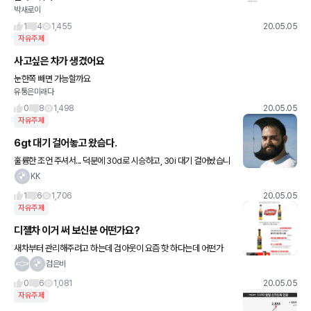
박새로이
1
4
1,455
20.05.05
자유주제
사고싶은 차가 생겼어요
눈한쪽 빼면 가능할까요
유통은미래다
0
8
1,498
20.05.05
자유주제
6gt 대기 걸어놓고 왔슴다.
훌륭한 조언 주셔서... 덕분에 30d로 시승하고, 30i 대기 걸어놨습니
다. 재고가 많이 빠져서인지 지난 번 (4월중순) 대기보다 많이 기다리
KK
진 않을 것 같네용. 6월 정도엔 나오지 않을까.. 예
1
6
1,706
20.05.05
자유주제
디젤차 이거 써 보신분 어떤가요?
새차부터 관리해주려고 하는데 검아웃이 요즘 핫 하다는데 어떤가
요? 비엠에 넣어도 되겠죠?
검은비
0
6
1,081
20.05.05
자유주제