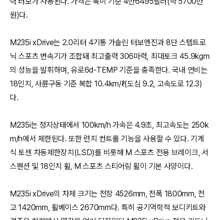
력 터보가 사용된다. 가격은 북미 기준 4만6495달러(약 5700만
원)다.
M235i xDrive는 2.0리터 4기통 가솔린 터보엔진과 8단 스텝트로
닉 스포츠 변속기가 조합돼 최고출력 306마력, 최대토크 45.9kgm
의 성능을 발휘하며, 유로6d-TEMP 기준을 충족한다. 국내 연비는
18인치, 사륜구동 기준 복합 10.4km/ℓ(도심 9.2, 고속도로 12.3)
다.
M235i는 정지상태에서 100km/h 가속은 4.9초, 최고속도는 250k
m/h에서 제한된다. 또한 런치 컨트롤 기능을 사용할 수 있다. 기계
식 토센 차동제한장치(LSD)를 비롯해 M 스포츠 전용 브레이크, 서
스펜션 및 18인치 휠, M 스포츠 스티어링 휠이 기본 사양이다.
M235i xDrive의 차체 크기는 전장 4526mm, 전폭 1800mm, 전
고 1420mm, 휠베이스 2670mm다. 특히 공기역학적 보디키트와