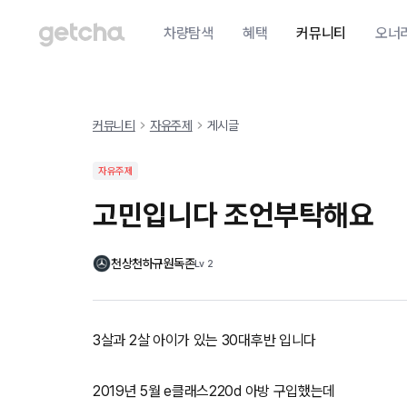
차량탐색
혜택
커뮤니티
오너
커뮤니티
자유주제
게시글
자유주제
고민입니다 조언부탁해요
천상천하규원독존
Lv
2
3살과 2살 아이가 있는 30대후반 입니다
2019년 5월 e클래스220d 아방 구입했는데