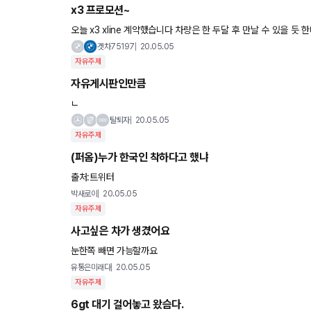
x3 프로모션~
오늘 x3 xline 계약했습니다 차량은 한 두달 후 만날 수 있을 
요?? 그리고 통상 블랙박스, 선팅, 하이패스는 기본 서비
겟차75197
20.05.05
자유주제
자유게시판인만큼
ㄴ
탈퇴자
20.05.05
자유주제
(퍼옴)누가 한국인 착하다고 했냐
출처:트위터
박새로이
20.05.05
자유주제
사고싶은 차가 생겼어요
눈한쪽 빼면 가능할까요
유통은미래다
20.05.05
자유주제
6gt 대기 걸어놓고 왔슴다.