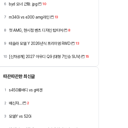
byd 오너 근황. jpg
6
10
m340i vs e300 amg라인
7
13
첫 AMG, 현시점 벤츠 디자인 탑티어
8
8
테슬라 모델 Y 2026년식 프리미엄 RWD
9
13
[신차공개] 2027 아우디 Q9 (대형 7인승 SUV)
10
15
따끈따끈한 최신글
s450롱바디 vs g바겐
1
배신자…
2
2
모델Y vs 520i
3