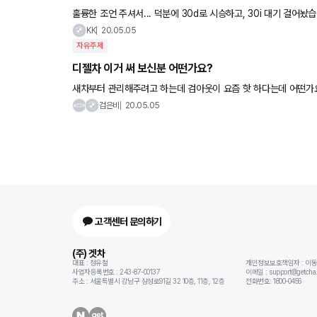
훌륭한 조언 주셔서... 덕분에 30d로 시승하고, 30i 대기 걸어놨
대기보다 많이 기다리진 않을 것 같네용. 6월 정도엔 나오지 않을까.
KK
20.05.05
자유주제
디젤차 이거 써 보신분 어떤가요?
새차부터 관리해주려고 하는데 검아웃이 요즘 핫 하
검은비
20.05.05
고객센터 문의하기
(주) 겟차
대표 : 정유철
개인정보보호책임자 : 이
사업자등록번호 : 243-87-00137
이메일 : support@getcha.
주소 : 서울특별시 강남구 삼성로91길 32 10층, 11층, 12층
전화번호: 1800-0456