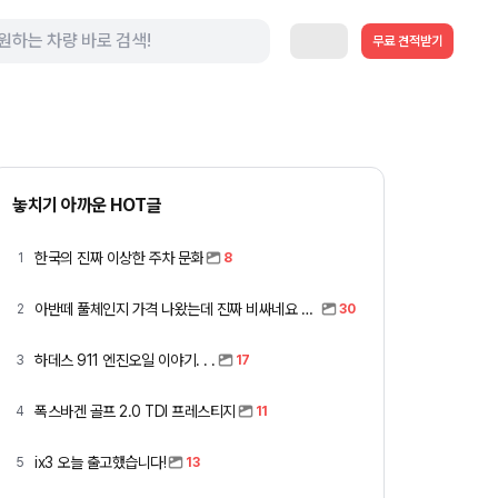
무료 견적받기
놓치기 아까운 HOT글
한국의 진짜 이상한 주차 문화
1
8
아반떼 풀체인지 가격 나왔는데 진짜 비싸네요 ㅎㅎ
2
30
하데스 911 엔진오일 이야기. . .
3
17
폭스바겐 골프 2.0 TDI 프레스티지
4
11
ix3 오늘 출고했습니다!
5
13