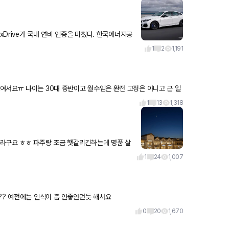
1
2
1,191
여서요ㅠ 나이는 30대 중반이고 월수입은 완전 고정은 아니고 근 일
출은
1
13
1,318
라구요 ㅎㅎ 파주랑 조금 햇갈리긴하는데 명품 살
요...^^
1
24
1,007
?? 예전에는 인식이 좀 안좋안던듯 해서요
0
20
1,670