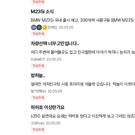
자유주제
M235i 소식
BMW M235i 국내 출시 예고, 306마력 사륜구동 BMW M235i xDrive가 국내 연비 인증을 마쳤다. 한국에너지공
단에 따르면 M235i xDrive의 복합연비는 18인치 휠 기준 10
장세진
20.05.05
자유주제
차량선택 너무고민입니다..
어디 주변에 물어볼곳도 없고 친구들한테 이야기 하자니 눈치가 보
년 조금넘게 1500만 원 되거나 조금넘거나 하는것 같습니다. 매
Azbw87
20.05.05
자유주제
밤하늘..
얼마전 여자친구랑 시흥 프리미엄 아울렛 갔습니다. 하늘이 이쁘더
만합니다... (구찌 발렌시아가 보테가 등..) 한번 가셔서 구경하고 오세
딸기맛펭수
20.05.05
자유주제
하허호 이상한가요
s350 살껀데요 요새는 하허호 탄다고 이상하게 보고 그러진 않죠
고양이oo
20.05.05
자유주제