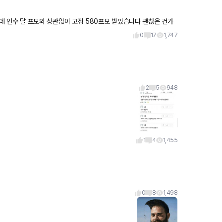
듯 한데 인수 달 프모와 상관없이 고정 580프모 받았습니다 괜찮은 건가
0
17
1,747
2
5
948
1
4
1,455
0
8
1,498