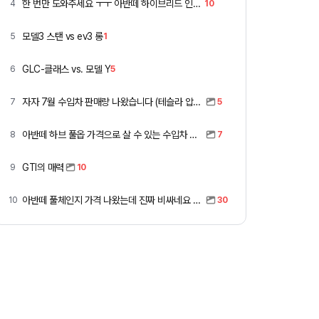
한 번만 도와주세요 ㅜㅜ 아반떼 하이브리드 인스 vs 폭스바겐 골프
4
10
모델3 스탠 vs ev3 롱
5
1
GLC-클래스 vs. 모델 Y
6
5
자자 7월 수입차 판매량 나왔습니다 (테슬라 압도적)
7
5
아반떼 하브 풀옵 가격으로 살 수 있는 수입차 모아봤습니다 (중고 포함)
8
7
GTI의 매력
9
10
아반떼 풀체인지 가격 나왔는데 진짜 비싸네요 ㅎㅎ
10
30