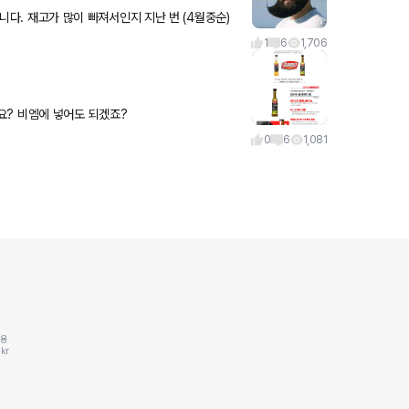
습니다. 재고가 많이 빠져서인지 지난 번 (4월중순)
. 예
1
6
1,706
다는데 어떤가요? 비엠에 넣어도 되겠죠?
0
6
1,081
동용
kr