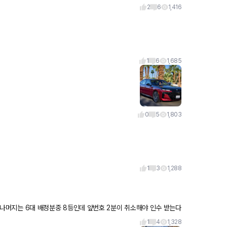
2
6
1,416
1
6
1,685
0
5
1,803
1
3
1,288
중 8등인데 앞번호 2분이 취소해야 인수 받는다
1
4
1,328