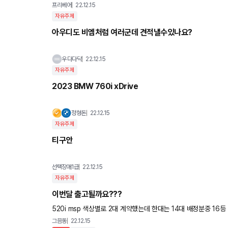
프리베어
22.12.15
자유주제
아우디도 비엠처럼 여러군데 견적낼수있나요?
우다다닥
22.12.15
자유주제
2023 BMW 760i xDrive
정형돈
22.12.15
자유주제
티구안
선택장애1급
22.12.15
자유주제
이번달 출고될까요???
520i msp 색상별로 2대 계약했는데 한대는 14대 배정분중 16등 나머지는 6대 배정분
네요.. 이번달 가능성 있을까요??
그믐동
22.12.15