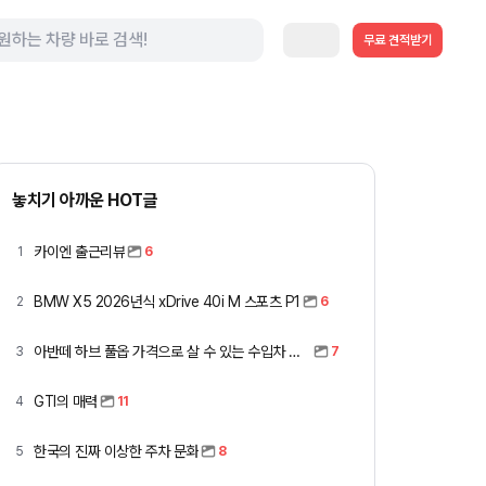
무료 견적받기
놓치기 아까운 HOT글
카이엔 출근리뷰
1
6
BMW X5 2026년식 xDrive 40i M 스포츠 P1
2
6
아반떼 하브 풀옵 가격으로 살 수 있는 수입차 모아봤습니다 (중고 포함)
3
7
GTI의 매력
4
11
한국의 진짜 이상한 주차 문화
5
8