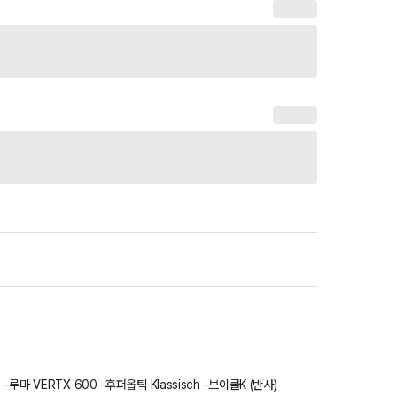
다. 어떤게 나을까요? -마디코 ABYS -루마 VERTX 600 -후퍼옵틱 Klassisch -브이쿨K (반사)