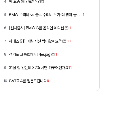
애 요즘 왜 안보임??
4
BMW 수리비 vs 볼보 수리비 누가 더 많이 들까요 ㅎ
5
1
[신차출시] BMW 8월 온라인 에디션
6
1
하데스 911 이쁜 사진 찍어왔어요^^
7
10
경기도 교통호재 티어표.jpg
8
1
31살 집 없는데 320i 사면 카푸어인가요
9
11
GV70 4륜 질문드립니다
10
6