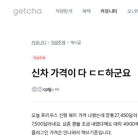
차량탐색
혜택
커뮤니티
오너
커뮤니티
자유주제
게시글
자유주제
신차 가격이 다 ㄷㄷ하군요
cptjj
Lv
65
오늘 프리우스 신형 북미 가격 나왔는데 깡통27,450달러
7,500달러네요. 요즘 환율 조금 내렸다해도 대락 490
플러그인 가격은 안나와서 하브기준입니다.