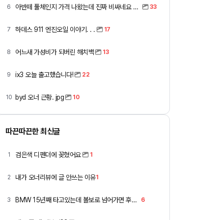
아반떼 풀체인지 가격 나왔는데 진짜 비싸네요 ㅎㅎ
6
33
하데스 911 엔진오일 이야기. . .
7
17
어느새 가성비가 되버린 해치백
8
13
ix3 오늘 출고했습니다!
9
22
byd 오너 근황. jpg
10
10
따끈따끈한 최신글
검은색 디펜더에 꽂혔어요
1
1
내가 오너리뷰에 글 안쓰는 이유
2
1
BMW 15년째 타고있는데 볼보로 넘어가면 후회할까요 ?
3
6