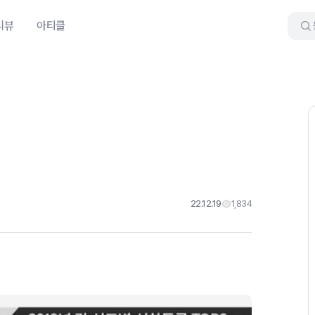
리뷰
아티클
22.12.19
1,834