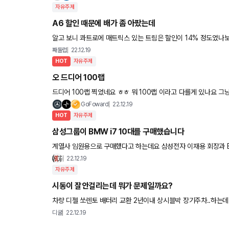
자유주제
A6 할인 때문에 배가 좀 아팠는데
알고 보니 콰트로에 매트릭스 있는 트림은 할인이 14% 정도였나보네요 전륜에 호박등이라도 26-7% 할인은 다시 안올 
탑승하신 분들 부럽네요. 이번 티구안 20%도 진짜 개꿀이었는
째둘럽
22.12.19
HOT
자유주제
오 드디어 100랩
드디어 100
GoFoward
22.12.19
HOT
자유주제
삼성그룹이 BMW i7 10대를 구매했습니다
계열사 임원용으로 구매했다고 하는데요 삼성전자 이재용 회장과 BMW그룹 올리버 집세 회장이 직접 만나서 출고
식을 열었네요 ㄷㄷㄷㄷ 참고로 i7에는 삼성SDI 배터리가 들어
22.12.19
자유주제
시동이 잘안걸리는데 뭐가 문제일까요?
차량 디젤 쏘렌토 배터리 교환 2년이내 상시블박 장기주차..하는데 원격으로 시동은 걸어주는정도..? 입니다 배터리 방전시 시동은 디
디디디틱틱틱틱틱 히잉 하고 안걸리는데 지금상태는 윙-윙
디굴
22.12.19