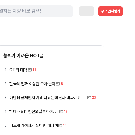
무료 견적받기
놓치기 아까운 HOT글
GTI의 매력
1
11
한국의 진짜 이상한 주차 문화
2
8
아반떼 풀체인지 가격 나왔는데 진짜 비싸네요 ㅎㅎ
3
32
하데스 911 엔진오일 이야기. . .
4
17
어느새 가성비가 되버린 해치백
5
11