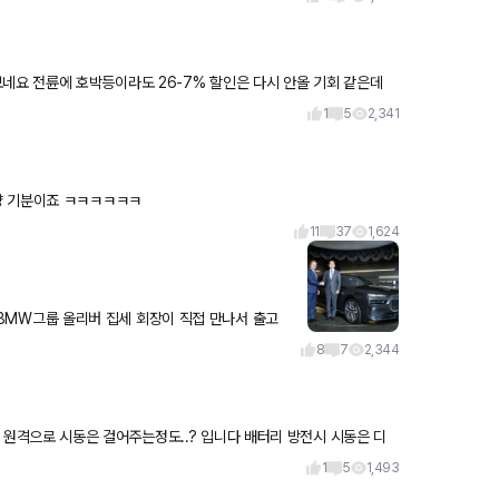
기회 같은데
1
5
2,341
랩 찍었네요 ㅎㅎ 뭐 100랩 이라고 다를게 있나요 그냥 기분이죠 ㅋㅋㅋㅋㅋㅋ
11
37
1,624
갑니다
8
7
2,344
1
5
1,493