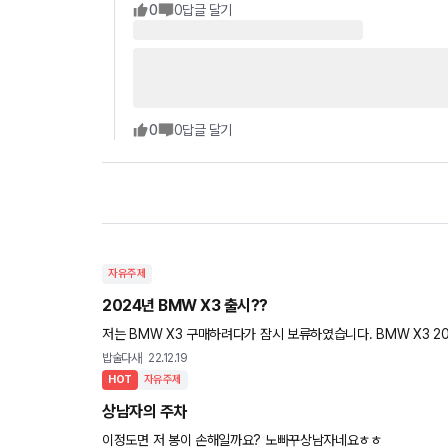
0
0
답글 달기
0
0
답글 달기
자유주제
2024년 BMW X3 출시??
저는 BMW X3 구매하려다가 잠시 보류하였습니다. BMW X3 2
온다고 얘기 줏어 들었는데 확실한 건 아니구요. 혹시 내용 아시는
밥술다사
22.12.19
HOT
자유주제
상남자의 주차
이정도면 저 봉이 손해일까요? 노빠꾸상남자네요ㅎㅎ