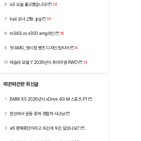
ix3 오늘 출고했습니다!
6
14
byd 오너 근황. jpg
7
10
m340i vs e300 amg라인
8
15
첫 AMG, 현시점 벤츠 디자인 탑티어
9
8
테슬라 모델 Y 2026년식 프리미엄 RWD
10
13
따끈따끈한 최신글
BMW X5 2026년식 xDrive 40i M 스포츠 P1
1
한강에서 운동 중에 경찰차 사고남
2
a6 판매중단이라고 뜨는데 무슨 일있나요?
3