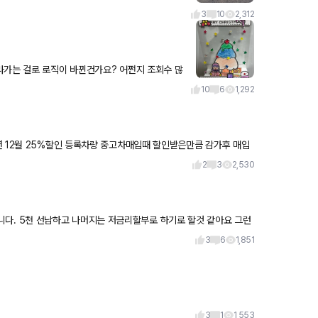
3
10
2,312
라가는 걸로 로직이 바뀐건가요? 어쩐지 조회수 많
궁금하네요. 저는 제
10
6
1,292
2
3
2,530
리할것
3
6
1,851
3
1
1,553