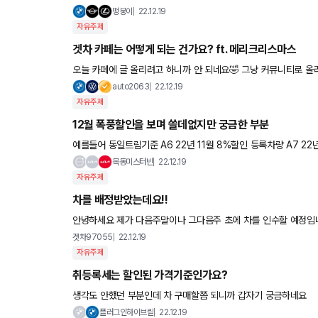
떵붕이
22.12.19
자유주제
겟차 카페는 어떻게 되는 건가요? ft. 메리크리스마스
오늘 카페에 글 올리려고 하니까 안 되네요🤣 그냥 커뮤니티로 올
이 잡힌다 싶었네요. 유명무실한 카페를 어떻게 살려 쓰실지 
auto2063
22.12.19
자유주제
12월 폭풍할인을 보며 쓸데없지만 궁금한 부분
예를들어 동일트림기준 A6 22년 11월 8%할인 등록차량 A7 22년 12월 25%할인 등록차량 중고차매입때 할인받은만큼 감가후 매입
하나요? 매입가 같다면 17% 손해라고 하긴 그렇지만 1
목동미스터빈
22.12.19
자유주제
차를 배정받았는데요!!
안녕하세요 제가 다음주말이나 그다음주 초에 차를 인수할 예정입니다. 5천 선납하고 나머지는 저금리할부로 하기로 할것 같아요 그런
데 5천선납할때 카드일시불? 이런걸로 해서 캐시백을 받는게 유
겟차97055
22.12.19
자유주제
취등록세는 할인된 가격기준인가요?
생각도 안했던 부분인데 차 구매할쯤 되니까 갑자기 궁금하네요
플러그인하이브릳
22.12.19