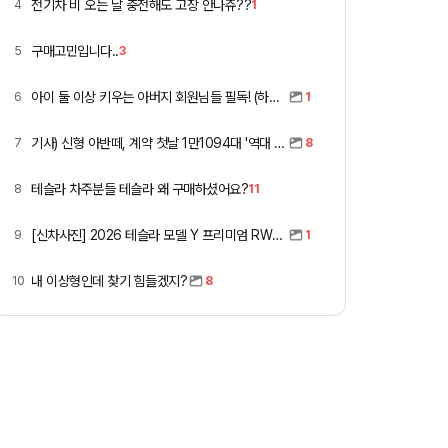
전기차 비 오는 날 충전해도 고장 안나쥬??
4
1
구매고민입니다..
5
3
아이 둘 이상 키우는 아버지 회원님들 필독! (하이패스 할인)
6
1
기사) 신형 아반떼, 계약 첫날 1만1094대 '역대 최고'
7
8
테슬라 차주분들 테슬라 왜 구매하셨어요?
8
11
[신차사진] 2026 테슬라 모델 Y 프리미엄 RWD (펄 화이트 + 블랙시트)
9
1
내 이상형인데 찾기 힘들겠지?
10
8