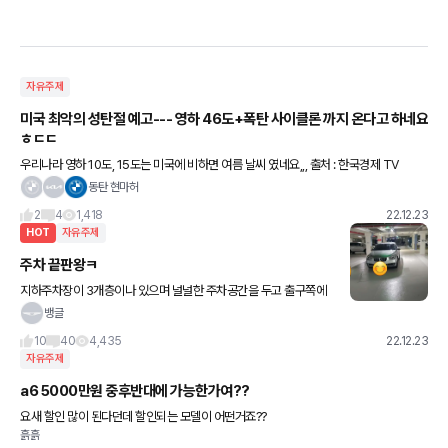
자유주제
미국 최악의 성탄절 예고--- 영하 46도+폭탄 사이클론 까지 온다고 하네요
ㅎㄷㄷ
우리나라 영하 10도, 15도는 미국에 비하면 여름 날씨 였네요,,, 출처 : 한국경제 TV
동탄 현마허
2
4
1,418
22.12.23
HOT
자유주제
주차 끝판왕ㅋ
지하주차장이 3개층이나 있으며 널널한 주차공간을 두고 출구쪽에
세로 본능으로 주차한 당신은 매너주차 끝판왕!
뱅글
10
40
4,435
22.12.23
자유주제
a6 5000만원 중후반대에 가능한가여??
요새 할인 많이 된다던데 할인되는 모델이 어떤거죠??
흙흙