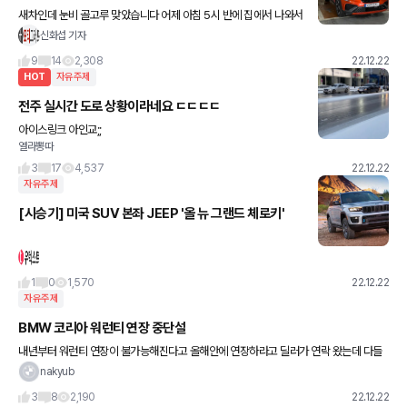
새차인데 눈비 골고루 맞았습니다 어제 아침 5시 반에 집에서 나와서
KTX 타고.. 르노코리아 부산 공장에서 차 받고..단차 있어서 다시 공
신화섭 기자
장 들여보내고.. 5시간 운전해서 대리점 있는 천안 들러
9
14
2,308
22.12.22
HOT
자유주제
전주 실시간 도로 상황이라네요 ㄷㄷㄷㄷ
아이스링크 아인교;;
열라뽕따
3
17
4,537
22.12.22
자유주제
[시승기] 미국 SUV 본좌 JEEP '올 뉴 그랜드 체로키'
1
0
1,570
22.12.22
자유주제
BMW 코리아 워런티 연장 중단설
내년부터 워런티 연장이 불가능해진다고 올해안에 연장하라고 딜러가 연락 왔는데 다들
연락 받으셨나요? 올 10월 출고해서 아직 보증 여유는 있지만 앞으로 연장 자체가 불가능
nakyub
하면 지금 미리 연장해 두려
3
8
2,190
22.12.22