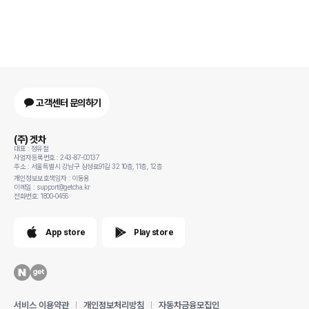
고객센터 문의하기
(주) 겟차
대표 : 정유철
사업자등록번호 : 243-87-00137
주소 : 서울특별시 강남구 삼성로91길 32 10층, 11층, 12층
개인정보보호책임자 : 이동용
이메일 : support@getcha.kr
전화번호: 1800-0456
App store
Play store
서비스 이용약관
개인정보처리방침
자동차금융모집인