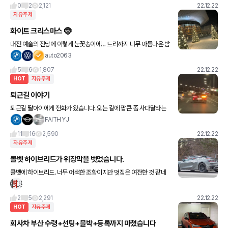
0
2
2,121
22.12.22
자유주제
화이트 크리스마스 🤶
대전 예술의 전당에 이렇게 눈꽃송이에… 트리까지 너무 아름다운 밤
이었습니다. 세계적인 플루티스트 최나경 Jasmine Choi 공연 환상
auto2063
적이네요💯💯💯
5
6
1,807
22.12.22
HOT
자유주제
퇴근길 이야기
퇴근길 딸아이에게 전화가 왔습니다. 오는 길에 팝콘 좀 사다달라는
내용의 통화를 하고있는데 바로 그때 뒤에서 열심히 팝콘을 누가 튀
FAITH YJ
기면서 오더니 앞에서 깜박이를 틀어 줍니다. 우와 어서 들어오세
11
16
2,590
22.12.22
자유주제
콜벳 하이브리드가 위장막을 벗었습니다.
콜벳에 하이브리드. 너무 어색한 조합이지만 멋짐은 여전한 것 같네
요 !!
2
5
2,291
22.12.22
HOT
자유주제
회사차 부산 수령+선팅+블박+등록까지 마쳤습니다