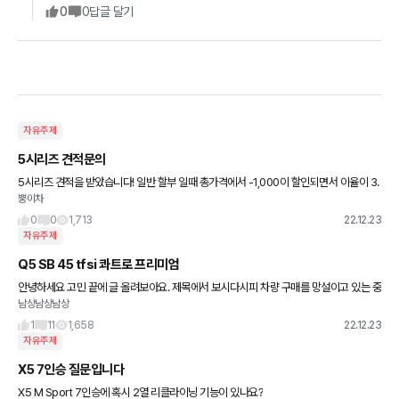
0
0
답글 달기
자유주제
5시리즈 견적문의
5시리즈 견적을 받았습니다! 일반 할부 일때 총가격에서 -1,000이 할인되면서 이율이 3.
뿡이차
7 가정하면 스마트 할부 사용시 -250만원이 할인금액에서 제외되고 할부 이자율이 줄어
야 하는게 맞죠 ?!
0
0
1,713
22.12.23
자유주제
Q5 SB 45 tfsi 콰트로 프리미엄
안녕하세요 고민 끝에 글 올려보아요. 제목에서 보시다시피 차량 구매를 망설이고 있는 중
남상남상남상
인데 차가 외관은 이쁜데 내부가 너무 별로더라구요... 5일 내로 출고 가능한 상황인데 다
들 어떻게 생각하시나요
1
11
1,658
22.12.23
자유주제
X5 7인승 질문입니다
X5 M Sport 7인승에 혹시 2열 리클라이닝 기능이 있나요?