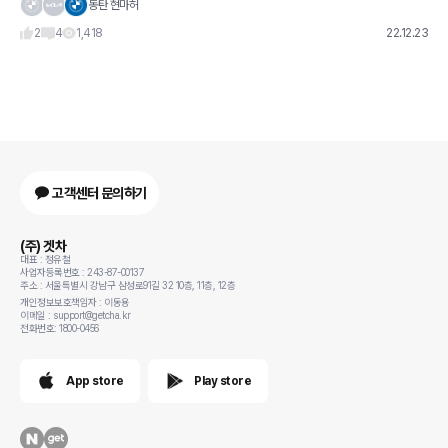
동탄 현마허
2
4
1,418
22.12.23
고객센터 문의하기
(주) 겟차
대표 : 정유철
사업자등록번호 : 243-87-00137
주소 : 서울특별시 강남구 삼성로91길 32 10층, 11층, 12층
개인정보보호책임자 : 이동용
이메일 : support@getcha.kr
전화번호: 1800-0456
App store
Play store