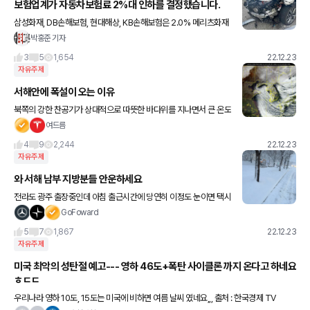
보험업계가 자동차보험료 2%대 인하를 결정했습니다.
삼성화재, DB손해보험, 현대해상, KB손해보험은 2.0% 메리츠화재
는 2.5%, 롯데손해보험은 2.9%를 내리네요. 내년 1월부터라니까
박홍준 기자
보험 갱신하실때 참고하세요 !
3
5
1,654
22.12.23
자유주제
서해안에 폭설이 오는 이유
북쪽의 강한 찬공기가 상대적으로 따뜻한 바다위를 지나면서 큰 온도
차이가 발생해 눈구름이 생깁니다 이거를 '해기차' 라고도 하고 '호수
여드름
효과' 라고도 합니다 위성사진처럼 딱 바다위에서 하얗게
4
9
2,244
22.12.23
자유주제
와 서해 남부 지방분들 안운하세요
전라도 광주 출장중인데 아침 출근시간에 당연히 이정도 눈이면 택시
가 없겠다 싶어서 셔틀타고 왔는데요 일단 셔틀이 정류장이 도착시간
GoFoward
보다 30분늦게 도착하기도했지만 보통 숙소에서 회사까지 택시로
5
7
1,867
22.12.23
자유주제
미국 최악의 성탄절 예고--- 영하 46도+폭탄 사이클론 까지 온다고 하네요
ㅎㄷㄷ
우리나라 영하 10도, 15도는 미국에 비하면 여름 날씨 였네요,,, 출처 : 한국경제 TV