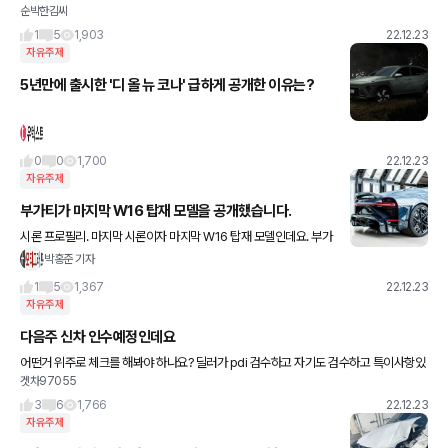
순박한김씨
1
5
1,903
22.12.23
자유주제
5년만에 출시한 '디 올 뉴 코나' 급하게 공개한 이유는?
0
0
1,700
22.12.23
자유주제
부가티가 마지막 W16 탑재 모델을 공개했습니다.
시론 프로필리. 마지막 시론이자 마지막 W16 탑재 모델인데요. 부가
티는 모두에게 동등한(?) 구입 기회를 주기 위해 이 차를 오는 2월 1
박홍준 기자
일 파리에서 열리는 소더비 경매에 부치겠다고 합니다.
1
5
1,367
22.12.23
자유주제
다음주 신차 인수예정인데요
어떤거 위주로 체크를 해봐야 하나요? 딜러가 pdi 검수하고 자기도 검수하고 특이사항있
겟차97055
으면 얀락준다고... 원하면 와서 보고 결정하면 된다고 하네요 딜러 말로는 프로모션하고
80정도 남는걸로
3
6
1,766
22.12.23
자유주제