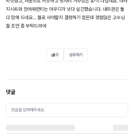
비슷했고, 사운드도 비슷하고 뒷자리 거주성은 a7이 나았네요. 마사
지시트와 잔여워런티는 아우디가 낫다 싶긴했습니다. 내외관은 둘
다 맘에 드네요… 뭘로 사야할지 결정하기 힘든데 경험많은 고수님
들 조언 좀 부탁드려여
0
공유하기
댓글
댓글을 입력해주세요.