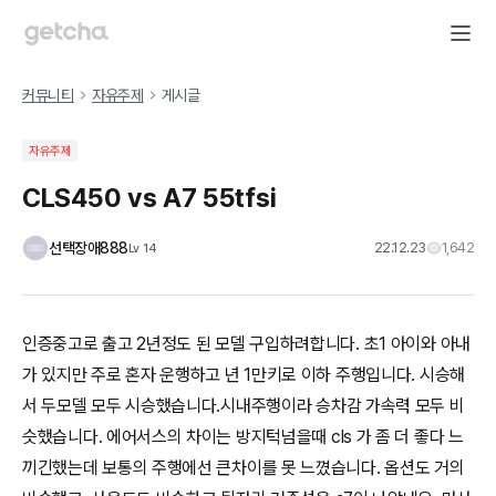
커뮤니티
자유주제
게시글
자유주제
CLS450 vs A7 55tfsi
선택장애888
22.12.23
1,642
Lv
14
인증중고로 출고 2년정도 된 모델 구입하려합니다. 초1 아이와 아내
가 있지만 주로 혼자 운행하고 년 1만키로 이하 주행입니다. 시승해
서 두모델 모두 시승했습니다.시내주행이라 승차감 가속력 모두 비
슷했습니다. 에어서스의 차이는 방지턱넘을때 cls 가 좀 더 좋다 느
끼긴했는데 보통의 주행에선 큰차이를 못 느꼈습니다. 옵션도 거의