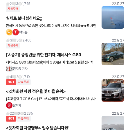
이 높다네요.
2
3
1,745
22.12.27
자유주제
실제로 보니 심하네요;;
한국에서 동쪽으로 좀만 벗어나도 이렇게나 차이 나네요ㅠㅠ 미세먼
지 최악!!
여드름
3
3
2,466
22.12.27
자유주제
[시승기] 중장년을 위한 전기차, 제네시스 G80
제네시스 G80 전동화모델(이하 G80)은 여러모로 친절한 전기차
다. 내연기관 차량을 기반으로 만들어 모든 게 익숙하다. 인포테인먼
권지용 기자
트 시스템이나 공조 장치 조작도 쉽고, 갑작스런 가속력으로 운전자
4
2
1,719
22.12.27
를
HOT
자유주제
<겟차회원 차량 점유율 및 비율 순위>
[최고출력 TOP 5 Car] 1위 : 642마력 /포르쉐 파나메라 터보s /나
만없어페라리님 2위 : 625마력 /BMW M5 컴페티션 /남자는8기통
탈퇴자
님 3위 : 544마력 /BMW i4 M5
22
6
2,235
22.12.27
HOT
자유주제
<겟차회원 차량명부> 접수 받습니다🚨