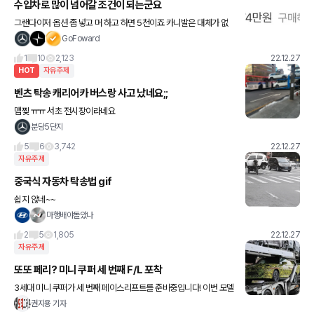
수입차로 많이 넘어갈 조건이 되는군요
그랜다이저 옵션 좀 넣고 머 하고 하면 5천이죠 카니발은 대체가 없
지만 리무진에 머하면 8천 g80 중옵이 6천 중반 이상 그런데 지금
GoFoward
물론 재고도 거의 없고 할인도 없다지만 a6가 5800대
1
10
2,123
22.12.27
HOT
자유주제
벤츠 탁송 캐리어카 버스랑 사고 났네요;;
맴찢 ㅠㅠ 서초 전시장이라네요
분당5단지
5
6
3,742
22.12.27
자유주제
중국식 자동차 탁송법 gif
쉽지 않네~~
마행배야돌았나
2
5
1,805
22.12.27
자유주제
또또 페리? 미니 쿠퍼 세 번째 F/L 포착
3세대 미니 쿠퍼가 세 번째 페이스리프트를 준비중입니다! 이번 모델
을 한 번 더 개선하고, 내년 나올 4세대 모델은 전기차로만 나올 확률
권지용 기자