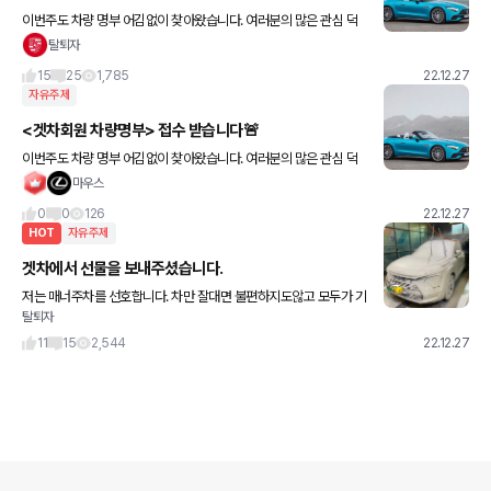
이번주도 차량 명부 어김없이 찾아왔습니다. 여러분의 많은 관심 덕
분에 벌써 명부인원 140명을 돌파했습니다. 굿굿 이번주도 명부 업
탈퇴자
데이트 달려보겠습니다~ 명부에 올리고 싶은분들 아래 댓
15
25
1,785
22.12.27
자유주제
<겟차회원 차량명부> 접수 받습니다🚨
이번주도 차량 명부 어김없이 찾아왔습니다. 여러분의 많은 관심 덕
분에 벌써 명부인원 140명을 돌파했습니다. 굿굿 이번주도 명부 업
마우스
데이트 달려보겠습니다~ 명부에 올리고 싶은분들 아래
0
0
126
22.12.27
HOT
자유주제
겟차에서 선물을 보내주셨습니다.
저는 매너주차를 선호합니다. 차만 잘대면 불편하지도않고 모두가 기
탈퇴자
분좋은 카라이프를 할 수 있으니까여 방향제 받을라고 겟차에서 매너
주차챌린지를 했고 인스타에도 올려벌였습니다 ㅋㅋㅋ 근데 별 기대
11
15
2,544
22.12.27
안했