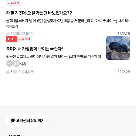
자유주제
차 팔기 전에 오일 가는건 바보인가요??
올해 1월부터 제 발이 됐던 인생첫차 아반떼를 곧 처분하는데요 (다시 뚜벅이 ㅠ) 사서 바
콱콱또리
로 소모품류 갈고 그 이후엔 여름에 점검 한번 받은거 말고는 교체한게 없어서 2주일정도
더 탈 동안에 +
2
8
2,505
22.12.28
HOT
자유주제
북미에서 가장많이 보이는 국산차!
귀국전 말그대로 북미에서 가장 많이 보이는, (실제 판매율 기준이 아
닌 도로에 많이 보이는 신차기준입니다) 차량 재미로 적어볼까 합니
cptjj
다. (1~5위 순위의미는 없습니다) 1 텔루라이드 입니다! 마
6
13
4,029
22.12.28
고객센터 문의하기