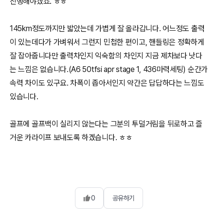
진행해야겠죠. ㅎㅎ
145km정도까지만 밟았는데 가볍게 잘 올라갑니다. 어느정도 출력
이 있는데다가 가벼워서 그런지 민첩한 편이고, 핸들링은 정확하게
잘 잡아줍니다만 출력차인지 익숙함의 차인지 지금 제차보다 낫다
는 느낌은 없습니다.(A6 50tfsi apr stage 1, 436마력세팅) 순간가
속력 차이도 있구요. 차폭이 좁아서인지 약간은 답답하다는 느낌도
있습니다.
골프에 골프백이 실리지 않는다는 그분의 투덜거림을 뒤로하고 즐
거운 카라이프 보내도록 하겠습니다. ㅎㅎ
0
공유하기