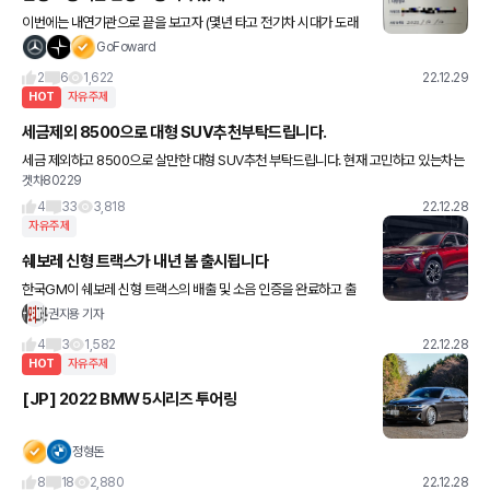
이번에는 내연기관으로 끝을 보고자 (몇년 타고 전기차 시대가 도래
하면 전기차로 또 가고자..) 이번에는 기필코 6년 이상 타고자 보증기
GoFoward
간도 3년 더 연장했었는데 보증 연장서가 왔네요 28년
2
6
1,622
22.12.29
HOT
자유주제
세금제외 8500으로 대형 SUV추천부탁드립니다.
세금 제외하고 8500으로 살만한 대형 SUV추천 부탁드립니다. 현재 고민하고 있는차는
겟차80229
GV 80 3.5신차 X5 30d xline 중고 Q7 45tdi 프리미엄 중고 XC90 B6 인스립
4
33
3,818
22.12.28
자유주제
쉐보레 신형 트랙스가 내년 봄 출시됩니다
한국GM이 쉐보레 신형 트랙스의 배출 및 소음 인증을 완료하고 출
시 준비에 나섰습니다. 크기는 트레일블레이저보다 큰데, 일부 옵션
권지용 기자
을 덜고 1.2 터보 엔진을 달아 사실상 엔트리 SUV로 자리매김할
4
3
1,582
22.12.28
HOT
자유주제
[JP] 2022 BMW 5시리즈 투어링
정형돈
8
18
2,880
22.12.28