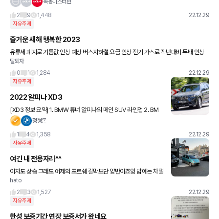
목동미스터빈
2
9
1,448
22.12.29
자유주제
즐거운 새해 행복한 2023
유류세 폐지로 기름값 인상 예상 버스지하철 요금 인상 전기 가스료 작년대비 두배 인상
탈퇴자
전기 가스료 인상에 따른 외식 문화생활 가격인상 예상 고금리 즐거운 2023!!
0
1
1,284
22.12.29
자유주제
2022 알피나 XD3
[XD3 정보 요약] 1. BMW 튜너 알피나의 메인 SUV 라인업 2. BM
W X3를 기반으로 제작 3. 알피나 자체 서스펜션, 브레이크, 스테인
정형돈
리스 배기 적용 4. 3.0L 직렬 6기통 디젤
1
4
1,358
22.12.29
자유주제
여긴 내 전용자리^^
이차도 상습 그래도 어제의 포르쉐 길막보단 양반이죠잉 밤에는 차댈
hato
곳이 부족하긴 해서 이해는 됩니다만,, 자리가 널널할 때도 그냥 저기
다가 박아버리는 클라스 주차장 자리가 애초에 널널하면 문제가
2
3
1,527
22.12.29
자유주제
한성 보증기간 연장 보증서가 왔네요