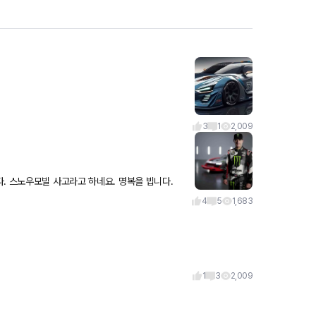
3
1
2,009
. 스노우모빌 사고라고 하네요. 명복을 빕니다.
4
5
1,683
1
3
2,009