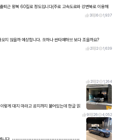
3
6
1,937
출시일은 23년부터 주행테스트를 하고 23년 말이나, 24년 초에 나오지 않을까 예상합니다. 쏘하나 싼타페하브 보다 조을까요?
2
2
1,639
2
2
1,264
9
26
4,052
---------------------------------