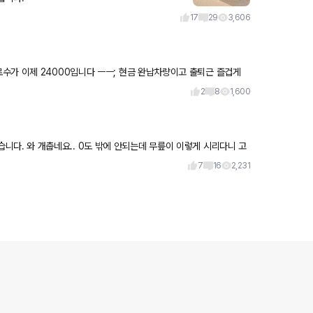
17
29
3,606
제 24000입니다 ㅡㅡ; 현금 완납차량이고 출퇴근 즐겁게
2
8
1,600
게 시리다니 고
7
16
2,231