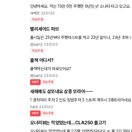
안녕하세요. 저는 15만 6천 주행한 9년된 yf 소나타 타고 있고요. 출퇴근 왕복 60킬로 정도입니다(주로 고속도로와 강변북로 이용해
서 출퇴근합니다) 30대 중후반이고, 맞벌이 연봉 2.9
새벽향
23.01.03
자유주제
펠리세이드 하브
샘(sam)
23.01.03
자유주제
출첵 어디서?
출첵하는데가 따로잇어요?
샘(sam)
23.01.03
HOT
자유주제
새해에도 삼또네요 삼종 또라이ㅡㅡ
1 경차자리 주차 2 인도 침범주차 3 스토퍼 개무시 3종또라이네요 이렇게 대지 마라고 공지까지 붙어있는데 한글 읽
을줄 모르나 보네요 ㄲㅏ나리가 답인가요???
hato
23.01.03
HOT
자유주제
오너리뷰는 적었었는데....CLA250 출고기
오너리뷰는 적었었는데 출고기를 안적었더라구요 ㅎ 출고기 적어 봅니다. -----