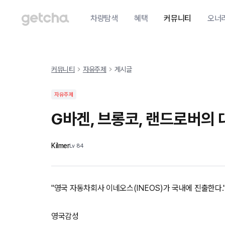
차량탐색
혜택
커뮤니티
오너
커뮤니티
자유주제
게시글
자유주제
G바겐, 브롱코, 랜드로버의 
Kilmer
Lv
84
"영국 자동차회사 이네오스(INEOS)가 국내에 진출한다.
영국감성