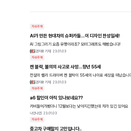
자유주제
AI가 만든 현대차의 슈퍼카들…이 디자인 찬성일세!
AI 그림그리기 요즘 유행이라죠? 모터그래프도 해봤습니다!
권지용 기자
23.01.03
자유주제
켄 블락, 불의의 사고로 사망…향년 55세
전설의 랠리 드라이버 켄 블락이 55세의 나이로 세상을 떠났습니다
권지용 기자
23.01.03
자유주제
a6 할인이 아직 있나보네요??
카비들어가봤더니 12월보다는 낮아지긴했는데 차가 있긴 있어요
나인나인
23.01.03
자유주제
중고차 구매할지 고민입니다..