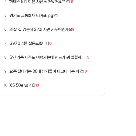
하데스 911 이쁜 사진 찍어왔어요^^
4
8
경기도 교통호재 티어표.jpg
5
31살 집 없는데 320i 사면 카푸어인가요
6
8
GV70 4륜 질문드립니다
7
6
5인 가족 제주도 여행가는데 렌트카 뭐 빌릴까요 ㅎ
8
5
요즘 잘나가는 30대 남자들이 타고다니는 차
9
9
X5 50e vs 40i
10
13