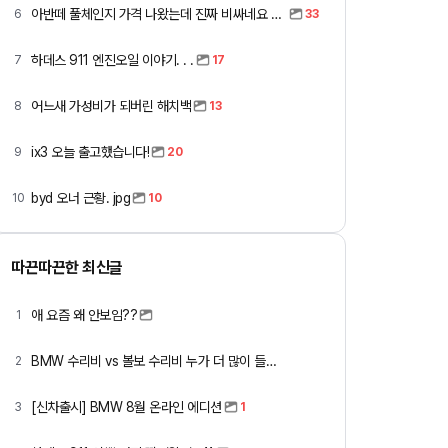
아반떼 풀체인지 가격 나왔는데 진짜 비싸네요 ㅎㅎ
6
33
하데스 911 엔진오일 이야기. . .
7
17
어느새 가성비가 되버린 해치백
8
13
ix3 오늘 출고했습니다!
9
20
byd 오너 근황. jpg
10
10
따끈따끈한 최신글
애 요즘 왜 안보임??
1
BMW 수리비 vs 볼보 수리비 누가 더 많이 들까요 ㅎ
2
[신차출시] BMW 8월 온라인 에디션
3
1