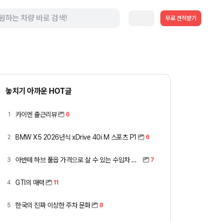
무료 견적받기
놓치기 아까운 HOT글
카이엔 출근리뷰
1
6
BMW X5 2026년식 xDrive 40i M 스포츠 P1
2
6
아반떼 하브 풀옵 가격으로 살 수 있는 수입차 모아봤습니다 (중고 포함)
3
7
GTI의 매력
4
11
한국의 진짜 이상한 주차 문화
5
8