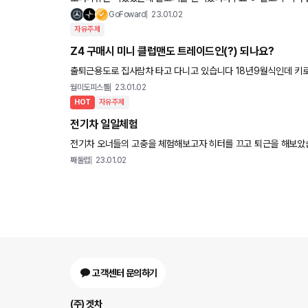
------------------------------ 정말
GoFoward
23.01.02
자유주제
Z4 구매시 미니 클럽맨도 트레이드인(?) 되나요?
출퇴근용도로 집사람차 타고 다니고 있습니다 18년9월식인데 키로수가 이
하고 싶어 신차던 인증 중고던 z4 기본20i로 갈아탈까 고민중인
월미도피스톨
23.01.02
HOT
자유주제
전기차 일일체험
전기차 오너들의 고충을 체험해보고자 히터를 끄고 퇴근을 해보았습니다. 와 개춥네요.. 0도 밖에 안되는데 무릎이 이렇
생이 많으십니다.. 전기차는 히터틀고 500키로 찍을때 사
째둘럽
23.01.02
고객센터 문의하기
(주) 겟차