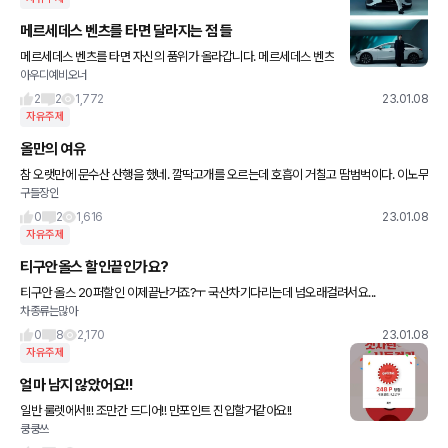
메르세데스 벤츠를 타면 달라지는 점 들
메르세데스 벤츠를 타면 자신의 품위가 올라갑니다. 메르세데스 벤츠
아우디예비오너
를 타면 사람들에게 존경을 받습니다. 메르세데스 벤츠를 타면 상대
방의 태도가 달라집니다. 메르세데스 벤츠를 타면 신분상승을 합니
2
2
1,772
23.01.08
다.
자유주제
올만의 여유
참 오랫만에 문수산 산행을 했네. 깔딱고개를 오르는데 호흡이 거칠고 땀범벅이다. 이노무
구들장인
신체나이 탓인가?
0
2
1,616
23.01.08
자유주제
티구안올스 할인끝인가요?
티구안 올스 20퍼할인 이제끝난거죠?ㅜ 국산차기다리는데 넘오래걸려서요...
차종류는많아
0
8
2,170
23.01.08
자유주제
얼마 남지 않았어요!!
일반 룰렛에서!!! 조만간 드디어!! 만포인트 진입할거같아요!!
쿵쿵쓰