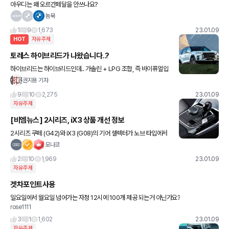
아우디는 왜 오르간페달을 안쓰나요?
놈묵
1
9
1,673
23.01.09
HOT
자유주제
토레스 하이브리드가 나왔습니다..?
하이브리드는 하이브리드인데.. 가솔린 + LPG 조합, 즉 바이퓨얼입
니다!! 전기모터 들어갔다고 생각하면 낚이시는겁... 가솔린 50리터
권지용 기자
에 LPG 탱크 58리터가 더해져서 총 1000km 이상
9
10
2,275
23.01.09
자유주제
[비엠뉴스] 2시리즈, iX3 상품 개선 정보
2시리즈 쿠페 (G42)와 iX3 (G08)의 기어 셀렉터가 노브 타입에서
토글형으로 변경 될 예정입니다. G42와 G08 차량 구매를 앞두고
모나코
계신 예비 오너분들 참고하시면 되겠습니다. ^^ (변
2
10
1,969
23.01.09
자유주제
겟차포인트사용
일요일에서 월요일 넘어가는 자정 12시에 100개 제공 되는거 아닌가요?
rose1111
3
1
1,602
23.01.09
자유주제