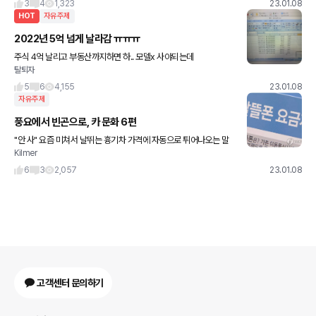
3
4
1,323
23.01.08
HOT
자유주제
2022년 5억 넘게 날라감 ㅠㅠㅠ
주식 4억 날리고 부동산까지하면 하.. 모델x 사야되는데
탈퇴자
5
6
4,155
23.01.08
자유주제
풍요에서 빈곤으로, 카 문화 6편
"안 사" 요즘 미쳐서 날뛰는 흉기차 가격에 자동으로 튀어나오는 말
Kilmer
입니다. "응 꺼져" 거기에 코웃음치는 현기차이기도 합니다. 저명한
독일 자동차 언론 아우토빌트도 인정하고, 미국 J
6
3
2,057
23.01.08
고객센터 문의하기