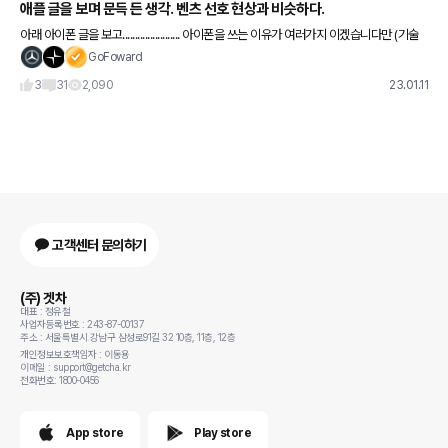
애플 글을 보며 문득 든 생각. 벤츠 선호 현상과 비슷하다.
아래 아이폰 글을 보고....................... 아이폰을 쓰는 이유가 여러가지 이겠습니다만 (기술
적이든 갬성이든 뭐든..........) 최초 아이폰 국내 도입 때 부터 써왔던 입
GoFoward
3
31
2,090
23.01.11
고객센터 문의하기
(주) 겟차
대표 : 정유철
사업자등록번호 : 243-87-00137
주소 : 서울특별시 강남구 삼성로91길 32 10층, 11층, 12층
개인정보보호책임자 : 이동용
이메일 : support@getcha.kr
전화번호: 1800-0456
App store
Play store