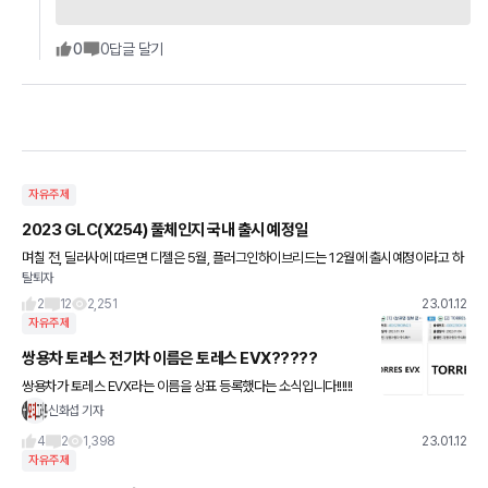
0
0
답글 달기
자유주제
2023 GLC(X254) 풀체인지 국내 출시 예정일
며칠 전, 딜러사에 따르면 디젤은 5월, 플러그인하이브리드는 12월에 출시예정이라고 하
탈퇴자
네요. 가솔린은 그 중간이라고 하네요. 몇 달 전에는 언론(?)과 다르게 2월에 출시하고 저
희는 5월에 인수
2
12
2,251
23.01.12
자유주제
쌍용차 토레스 전기차 이름은 토레스 EVX?????
쌍용차가 토레스 EVX라는 이름을 상표 등록했다는 소식입니다!!!!!!
신화섭 기자
4
2
1,398
23.01.12
자유주제