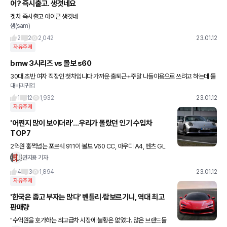
어? 즉시출고. 생겻네요
겟차 즉시출고 아이콘 생겻네
샘(sam)
2
2
2,042
23.01.12
자유주제
bmw 3시리즈 vs 볼보 s60
30대 초반 여자 직장인 첫차입니다 가까운 출퇴근+주말 나들이용으로 쓰려고 하는데 둘
대바긔귀엽
중 고민되네요
1
12
1,932
23.01.12
자유주제
'어쩐지 많이 보이더라'…우리가 몰랐던 인기 수입차
TOP7
2억원 훌쩍넘는 포르쉐 911이 볼보 V60 CC, 아우디 A4, 벤츠 GL
A 만큼 팔렸습니다.
권지용 기자
4
3
1,894
23.01.12
자유주제
'한국은 좁고 부자는 많다' 벤틀리·람보르기니, 역대 최고
판매량
"수억원을 호가하는 최고급차 시장에 불황은 없었다. 많은 브랜드들