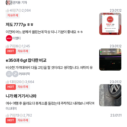
이 지난해에도 사상 최고 기록을 갈아치웠다" 역시 부자들은 그사세
권지용 기자
인가 봅니다.. 나만 페라리 없어..
4
7
2,064
23.01.12
자유주제
저도 7777p ㅎㅎ
이전에 어느 분께서 올렸는데 막상 되니 기분이 좋네요 ㅎㅎ
이엠티
7
6
1,245
23.01.12
HOT
자유주제
e350과 6gt 잡다한 비교
비슷한 가격대에서 다들 고민을 할 것이라고 생각합니다. 어차피 유
튜브를 주구장창 보고 결정할 것이니 잡다한 부분에서 느낀점을 써보
커피미학
겠습니다. 우선 630gt 럭셔리를 21년 1월에 구매하였고. e3
13
20
3,664
23.01.12
HOT
자유주제
니가 왜 거기서 나와
여수 여행 후 올라오다 휴게소를 들렀는데 주차하고 내려보니 바닥에
미스터미
앙카라고 하나요? 어마어마한게 박혀 있네요. 밟은건가 역으로 생각
해보니 다행히 일자로 들어와서 밟진 않은 것 같네요. 제가 빼보려
7
13
2,762
23.01.11
HOT
자유주제