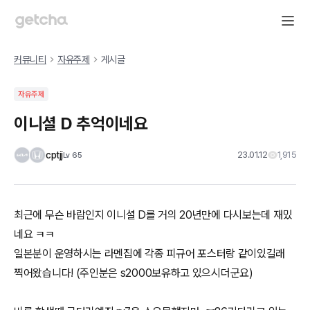
커뮤니티
자유주제
게시글
자유주제
이니셜 D 추억이네요
cptjj
23.01.12
1,915
Lv
65
최근에 무슨 바람인지 이니셜 D를 거의 20년만에 다시보는데 재밌
네요 ㅋㅋ
일본분이 운영하시는 라멘집에 각종 피규어 포스터랑 같이있길래
찍어왔습니다! (주인분은 s2000보유하고 있으시더군요)