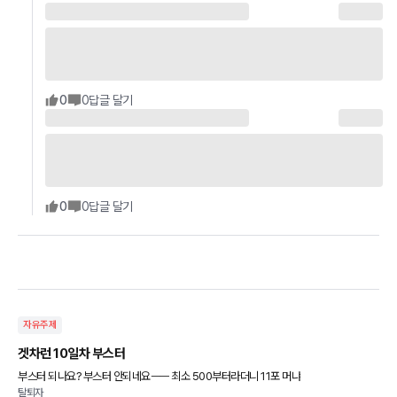
0
0
답글 달기
0
0
답글 달기
자유주제
겟차런 10일차 부스터
부스터 되나요? 부스터 안되네요ㅡㅡ 최소 500부터라더니 11포 머냐
탈퇴자