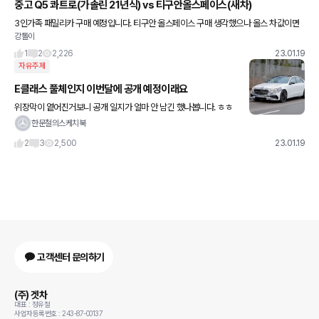
중고 Q5 콰트로(가솔린 21년식) vs 티구안올스페이스(새차)
3인가족 패밀리카 구매 예정입니다. 티구안 올스페이스 구매 생각했으나 올스 차값이면
강톨이
중고아우디Q5 TFSI 콰트로 (21년식 주행거리 10000킬로) 구매가 가능하겠던데 어떤
선택이 괜찮을지 인생
1
2
2,226
23.01.19
자유주제
E클래스 풀체인지 이번달에 공개 예정이래요
위장막이 옅어진거보니 공개 일지가 얼마 안 남긴 했나봅니다. ㅎㅎ
빨리 오피셜 이미지로 보고싶네요~ 아 근데 가격 많이 오르겠죠? ㅋ
한문철의스케치북
2
3
2,500
23.01.19
고객센터 문의하기
(주) 겟차
대표 : 정유철
사업자등록번호 : 243-87-00137