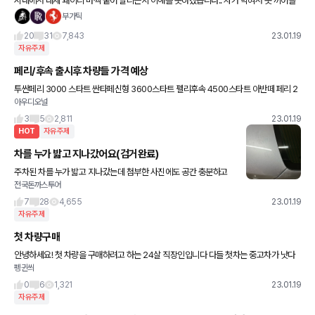
시내에서 대체 왜이리 바짝 붙어 달리는지 이해를 못하겠습니다.. 차가 막혀서 못 끼어들
게 하려고 붙는 구간이면 당연히 이해하는데 도로도 안막히고 여유있게 50키로로 달리는
부가틱
곳에서 뒤에 바짝 붙어서
20
31
7,843
23.01.19
자유주제
페리/후속 출시후 차량들 가격 예상
투싼페리 3000 스타트 싼타페신형 3600스타트 펠리후속 4500스타트 아반떼 페리 2
아우디오널
200스타트 풀옵 3000 쏘나타 페리 2900스타트 g80페리 6000스타트 gv80페리 7
000스타트
3
5
2,811
23.01.19
HOT
자유주제
차를 누가 밟고 지나갔어요(검거완료)
주차된 차를 누가 밟고 지나갔는데 첨부한 사진에도 공간 충분하고
전국돈까스투어
차 옆으로도 충분한데 이게 제 상식에서는 도저히 납득이 안가서요
이게 말이 되나요....? 주차자리 평소에 엄청 널널한 곳이고
7
28
4,655
23.01.19
자유주제
첫 차량구매
안녕하세요! 첫 차량을 구매하려고 하는 24살 직장인입니다 다들 첫차는 중고차가 낫다
펭귄씌
는 주변 조언도 있고 중고차 잘못사면 고치는 값이 더 나가서 새차가 낫다는 조언도 있어
서… 1. 중고차로 구매하
0
6
1,321
23.01.19
자유주제