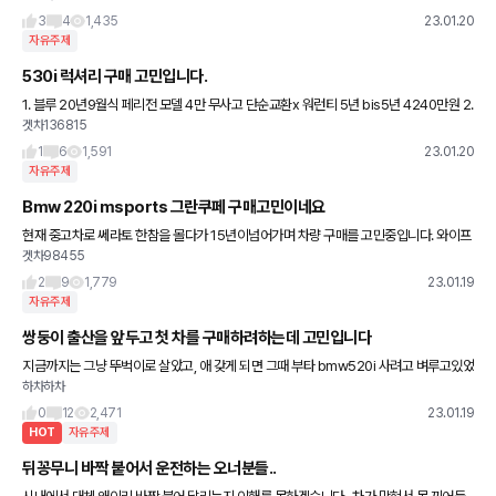
3
4
1,435
23.01.20
자유주제
530i 럭셔리 구매 고민입니다.
1. 블루 20년9월식 페리전 모델 4만 무사고 단순교환x 워런티 5년 bis5년 4240만원 2.
겟차136815
그레이 20년 12월식 페리후 모델 2.5만 무사고 단순교환 사이드스텝 워런티 x bsi
1
6
1,591
23.01.20
자유주제
Bmw 220i msports 그란쿠페 구매고민이네요
현재 중고차로 쎄라토 한참을 몰다가 15년이넘어가며 차량 구매를 고민중입니다. 와이프
겟차98455
허락가격이 저정도라 현기는 이미지나락이라 외제차를 보니 220i msports가 가장 눈
에 들어오더라구요. 차
2
9
1,779
23.01.19
자유주제
쌍둥이 출산을 앞두고 첫 차를 구매하려하는데 고민입니다
지금까지는 그냥 뚜벅이로 살았고, 애 갖게 되면 그때 부타 bmw520i 사려고 벼루고있었
하차하차
습니다. 근데 갑자기 쌍둥이 소식 ㅋ 참 감사한 일이지만 520i는 못살거 같네요. 그래서
일단 중고
0
12
2,471
23.01.19
HOT
자유주제
뒤꽁무니 바짝 붙어서 운전하는 오너분들..