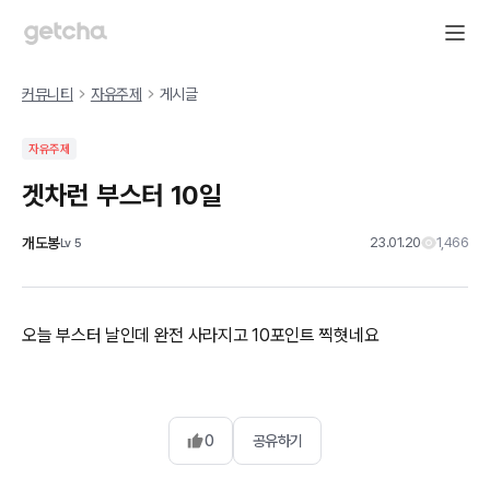
커뮤니티
자유주제
게시글
자유주제
겟차런 부스터 10일
개도봉
23.01.20
1,466
Lv
5
오늘 부스터 날인데 완전 사라지고 10포인트 찍혓네요
0
공유하기