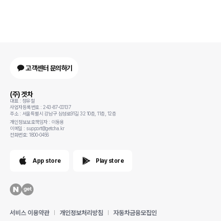
고객센터 문의하기
(주) 겟차
대표 : 정유철
사업자등록번호 : 243-87-00137
주소 : 서울특별시 강남구 삼성로91길 32 10층, 11층, 12층
개인정보보호책임자 : 이동용
이메일 : support@getcha.kr
전화번호: 1800-0456
App store
Play store
서비스 이용약관
개인정보처리방침
자동차금융모집인