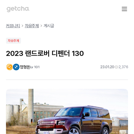
커뮤니티
자유주제
게시글
자유주제
2023 랜드로버 디펜더 130
정형돈
23.01.20
2,376
Lv
101