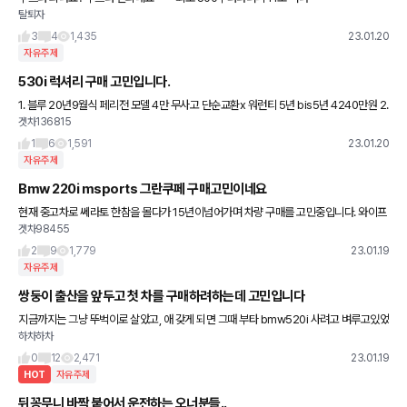
탈퇴자
3
4
1,435
23.01.20
자유주제
530i 럭셔리 구매 고민입니다.
1. 블루 20년9월식 페리전 모델 4만 무사고 단순교환x 워런티 5년 bis5년 4240만원 2.
겟차136815
그레이 20년 12월식 페리후 모델 2.5만 무사고 단순교환 사이드스텝 워런티 x bsi
1
6
1,591
23.01.20
자유주제
Bmw 220i msports 그란쿠페 구매고민이네요
현재 중고차로 쎄라토 한참을 몰다가 15년이넘어가며 차량 구매를 고민중입니다. 와이프
겟차98455
허락가격이 저정도라 현기는 이미지나락이라 외제차를 보니 220i msports가 가장 눈
에 들어오더라구요. 차
2
9
1,779
23.01.19
자유주제
쌍둥이 출산을 앞두고 첫 차를 구매하려하는데 고민입니다
지금까지는 그냥 뚜벅이로 살았고, 애 갖게 되면 그때 부타 bmw520i 사려고 벼루고있었
하차하차
습니다. 근데 갑자기 쌍둥이 소식 ㅋ 참 감사한 일이지만 520i는 못살거 같네요. 그래서
일단 중고
0
12
2,471
23.01.19
HOT
자유주제
뒤꽁무니 바짝 붙어서 운전하는 오너분들..