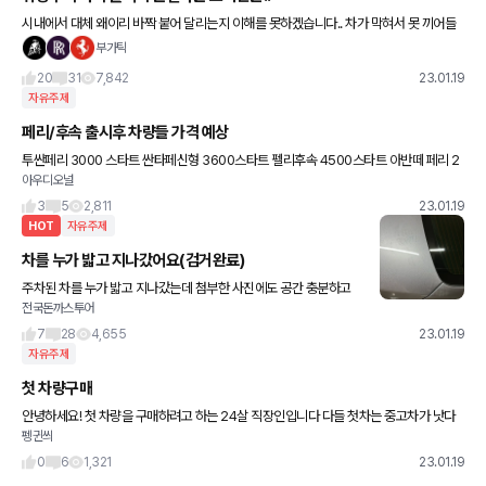
시내에서 대체 왜이리 바짝 붙어 달리는지 이해를 못하겠습니다.. 차가 막혀서 못 끼어들
게 하려고 붙는 구간이면 당연히 이해하는데 도로도 안막히고 여유있게 50키로로 달리는
부가틱
곳에서 뒤에 바짝 붙어서
20
31
7,842
23.01.19
자유주제
페리/후속 출시후 차량들 가격 예상
투싼페리 3000 스타트 싼타페신형 3600스타트 펠리후속 4500스타트 아반떼 페리 2
아우디오널
200스타트 풀옵 3000 쏘나타 페리 2900스타트 g80페리 6000스타트 gv80페리 7
000스타트
3
5
2,811
23.01.19
HOT
자유주제
차를 누가 밟고 지나갔어요(검거완료)
주차된 차를 누가 밟고 지나갔는데 첨부한 사진에도 공간 충분하고
전국돈까스투어
차 옆으로도 충분한데 이게 제 상식에서는 도저히 납득이 안가서요
이게 말이 되나요....? 주차자리 평소에 엄청 널널한 곳이고
7
28
4,655
23.01.19
자유주제
첫 차량구매
안녕하세요! 첫 차량을 구매하려고 하는 24살 직장인입니다 다들 첫차는 중고차가 낫다
펭귄씌
는 주변 조언도 있고 중고차 잘못사면 고치는 값이 더 나가서 새차가 낫다는 조언도 있어
서… 1. 중고차로 구매하
0
6
1,321
23.01.19