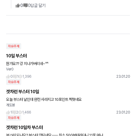
0
0
답글 달기
자유주제
10일 부스터
뭔가요?? 걍 지나가버리네~^^
Ver0
0
1
1,396
23.01.20
자유주제
겟차런 부스터 10일
오늘 부스터 날인데 완전 사라지고 10포인트 찍혓네요
개도봉
1
2
1,466
23.01.20
자유주제
겟차런 10일차 부스터
부스터 되나요? 부스터 안되네요ㅡㅡ 최소 500부터라더니 11포 머냐