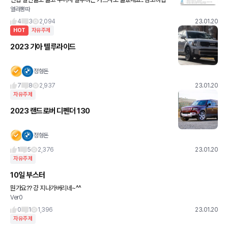
열라뽕따
쇼 형님들
4
3
2,094
23.01.20
HOT
자유주제
2023 기아 텔루라이드
정형돈
7
8
2,937
23.01.20
자유주제
2023 랜드로버 디펜더 130
정형돈
1
5
2,376
23.01.20
자유주제
10일 부스터
뭔가요?? 걍 지나가버리네~^^
Ver0
0
1
1,396
23.01.20
자유주제