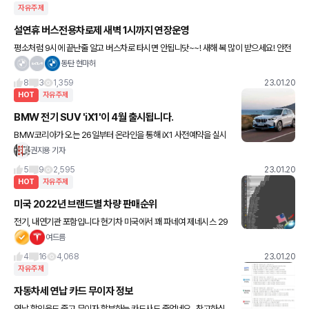
자유주제
설연휴 버스전용차로제 새벽 1시까지 연장운영
평소처럼 9시에 끝난줄 알고 버스차로 타시면 안됩니닷~~! 새해 복 많이 받으세요! 안전
한 귀성길 되세요!!
동탄 현마허
8
3
1,359
23.01.20
HOT
자유주제
BMW 전기 SUV 'iX1'이 4월 출시됩니다.
BMW코리아가 오는 26일부터 온라인을 통해 iX1 사전예약을 실시
합니다. 가격은 6600만원부터..!
권지용 기자
5
9
2,595
23.01.20
HOT
자유주제
미국 2022년 브랜드별 차량 판매순위
전기, 내연기관 포함입니다 현기차 미국에서 꽤 파네여 제네시스 29
위
여드름
4
16
4,068
23.01.20
자유주제
자동차세 연납 카드 무이자 정보
연납 할인율도 줄고 무이자 할부하는 카드사도 줄었네요.. 참고하십