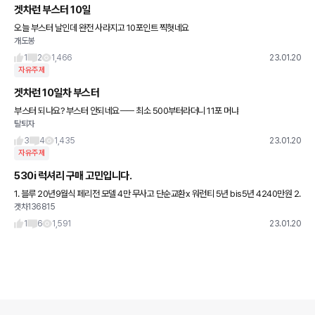
겟차런 부스터 10일
오늘 부스터 날인데 완전 사라지고 10포인트 찍혓네요
개도봉
1
2
1,466
23.01.20
자유주제
겟차런 10일차 부스터
부스터 되나요? 부스터 안되네요ㅡㅡ 최소 500부터라더니 11포 머냐
탈퇴자
3
4
1,435
23.01.20
자유주제
530i 럭셔리 구매 고민입니다.
1. 블루 20년9월식 페리전 모델 4만 무사고 단순교환x 워런티 5년 bis5년 4240만원 2.
겟차136815
그레이 20년 12월식 페리후 모델 2.5만 무사고 단순교환 사이드스텝 워런티 x bsi
1
6
1,591
23.01.20