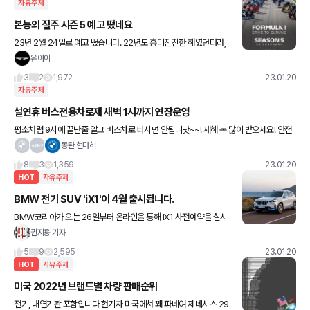
자유주제
본능의 질주 시즌 5 예고 떴네요
23년 2월 24일로 예고 떴습니다. 22년도 흥미진진한 해였던터라,
기대가 많이 되네요 ㅎㅎ
유아이
3
2
1,972
23.01.20
자유주제
설연휴 버스전용차로제 새벽 1시까지 연장운영
평소처럼 9시에 끝난줄 알고 버스차로 타시면 안됩니닷~~! 새해 복 많이 받으세요! 안전
한 귀성길 되세요!!
동탄 현마허
8
3
1,359
23.01.20
HOT
자유주제
BMW 전기 SUV 'iX1'이 4월 출시됩니다.
BMW코리아가 오는 26일부터 온라인을 통해 iX1 사전예약을 실시
합니다. 가격은 6600만원부터..!
권지용 기자
5
9
2,595
23.01.20
HOT
자유주제
미국 2022년 브랜드별 차량 판매순위
전기, 내연기관 포함입니다 현기차 미국에서 꽤 파네여 제네시스 29