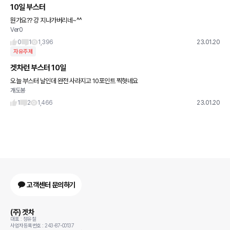
10일 부스터
뭔가요?? 걍 지나가버리네~^^
Ver0
0
1
1,396
23.01.20
자유주제
겟차런 부스터 10일
오늘 부스터 날인데 완전 사라지고 10포인트 찍혓네요
개도봉
1
2
1,466
23.01.20
고객센터 문의하기
(주) 겟차
대표 : 정유철
사업자등록번호 : 243-87-00137