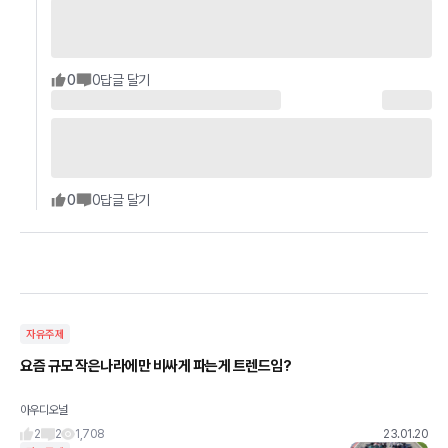
0
0
답글 달기
0
0
답글 달기
자유주제
요즘 규모 작은나라에만 비싸게 파는게 트렌드임?
아우디오널
2
2
1,708
23.01.20