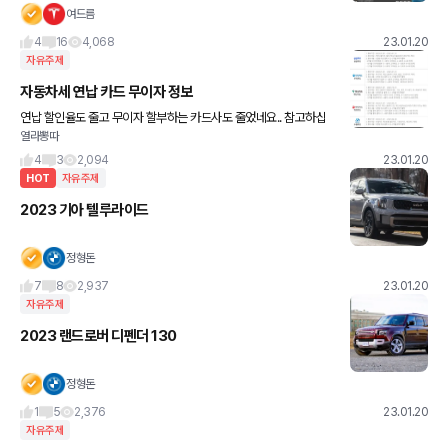
위
여드름
4
16
4,068
23.01.20
자유주제
자동차세 연납 카드 무이자 정보
연납 할인율도 줄고 무이자 할부하는 카드사도 줄었네요.. 참고하십
열라뽕따
쇼 형님들
4
3
2,094
23.01.20
HOT
자유주제
2023 기아 텔루라이드
정형돈
7
8
2,937
23.01.20
자유주제
2023 랜드로버 디펜더 130
정형돈
1
5
2,376
23.01.20
자유주제