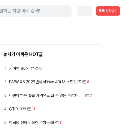
무료 견적받기
놓치기 아까운 HOT글
카이엔 출근리뷰
1
6
BMW X5 2026년식 xDrive 40i M 스포츠 P1
2
6
아반떼 하브 풀옵 가격으로 살 수 있는 수입차 모아봤습니다 (중고 포함)
3
7
GTI의 매력
4
11
한국의 진짜 이상한 주차 문화
5
8