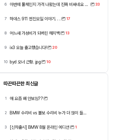
아반떼 풀체인지 가격 나왔는데 진짜 비싸네요 ㅎㅎ
6
33
하데스 911 엔진오일 이야기. . .
7
17
어느새 가성비가 되버린 해치백
8
13
ix3 오늘 출고했습니다!
9
20
byd 오너 근황. jpg
10
10
따끈따끈한 최신글
애 요즘 왜 안보임??
1
BMW 수리비 vs 볼보 수리비 누가 더 많이 들까요 ㅎ
2
[신차출시] BMW 8월 온라인 에디션
3
1