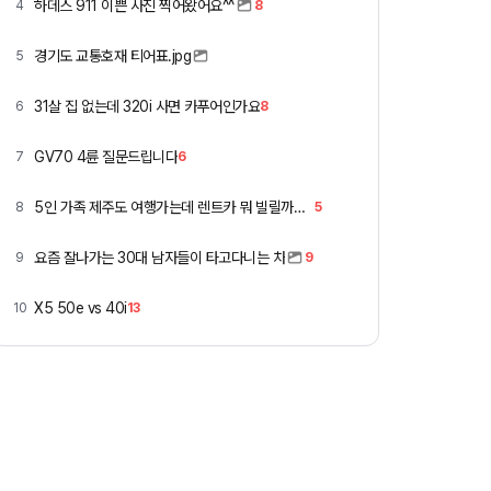
하데스 911 이쁜 사진 찍어왔어요^^
4
8
경기도 교통호재 티어표.jpg
5
31살 집 없는데 320i 사면 카푸어인가요
6
8
GV70 4륜 질문드립니다
7
6
5인 가족 제주도 여행가는데 렌트카 뭐 빌릴까요 ㅎ
8
5
요즘 잘나가는 30대 남자들이 타고다니는 차
9
9
X5 50e vs 40i
10
13