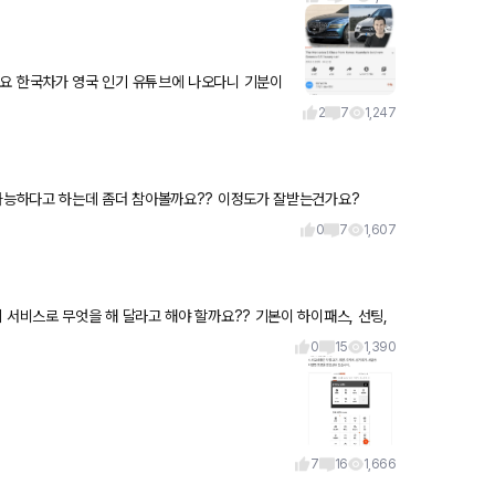
2
7
1,247
도 할인가능하다고 하는데 좀더 참아볼까요?? 이정도가 잘받는건가요?
0
7
1,607
0
15
1,390
7
16
1,666