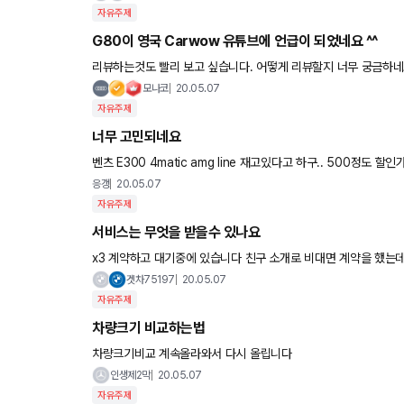
자유주제
G80이 영국 Carwow 유튜브에 언급이 되었네요 ^^
리뷰하는것도 빨리 보고 싶습니다. 어떻게 리뷰할지 너무 궁금하네요 한국차가 영국 인기 유튜브에 나오다니 기분이
좋네요 ^^
모나코
20.05.07
자유주제
너무 고민되네요
벤츠 E300 4matic amg line 재고있다고 하구.. 500정
응갱
20.05.07
자유주제
서비스는 무엇을 받을수 있나요
x3 계약하고 대기중에 있습니다 친구 소개로 비대면 계약을 했는데 서비스로 무엇을 해 달라고 해야 할까요?? 기본이 하이패스, 선팅,
블랙박스인데 블랙박스는 정품이 나와서 장착만 해주는 상황이고
겟차75197
20.05.07
자유주제
차량크기 비교하는법
차량크기비교 계속올라와서 다시 올립니다
인생제2막
20.05.07
자유주제