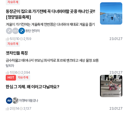
자유주제
동장군이 집으로 가기전에 꼭 다녀와야할 곳중 하나인 곳!!
[청양얼음축제]
겨울이 가기전에는 겨울축제 한번쯤은 다녀와야 제대로 겨울을 즐기
지 않을까 싶네요ㅋㅋㅋ 다녀온지는 조금 됐지만 너무 재밌게 잘 놀
동탄 현마허
다가 왔습니다ㅋㅋㅋㅋ 어릴때는 시골에 살아서 비료포대 로 드리
5
10
2,159
23.01.27
자유주제
겟차인들 특징
금수저물고 태어나서 부모님 회사차로 포르쉐 벤츠타고 세상 물정 모름
탈퇴자
1
6
2,094
23.01.27
HOT
자유주제
한심 그 자체. 왜 이러고 다닐까요?
마행배야돌았나
2
14
3,137
23.01.27