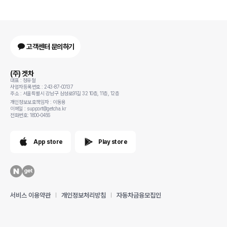
고객센터 문의하기
(주) 겟차
대표 : 정유철
사업자등록번호 : 243-87-00137
주소 : 서울특별시 강남구 삼성로91길 32 10층, 11층, 12층
개인정보보호책임자 : 이동용
이메일 : support@getcha.kr
전화번호: 1800-0456
App store
Play store
서비스 이용약관
개인정보처리방침
자동차금융모집인