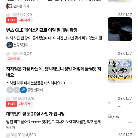
습니다! AMG로부터 공급받는 4.0리터 V8 엔진이 800마력을, 40
권지용 기자
0V 하이브리드 시스템이 204마력을 내며 합산출력 100
4
6
2,129
23.01.27
HOT
자유주제
벤츠 GLE 페이스리프트 이달 말 데뷔 확정
티저 사진 한 장이 공개됐습니다. 이 사진만 보면 뭐가 바뀌었는지 잘
모르겠네요 이 달 이라고 해봤자 일주일도 안남았는데 좀 시원하게
분당5단지
공개좀 해주지 ㅋㅋ
4
6
3,241
23.01.27
자유주제
지하철은 가끔 타는데, 생각해보니 정말 저렇게 들릴듯 하
네요
지하철 자주 타시는분들은 아시려나요?ㅋㅋㅋ
동탄 현마허
4
10
1,976
23.01.27
HOT
자유주제
대학입학 앞둔 20살 사업가 입니당
월천 찍고 싶어요 ㅠㅠㅠ 겟차접고 피나게 노력해서 월천 찍고 올게
탈퇴자
여 ㅎ헿
3
20
4,533
23.01.27