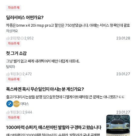
자유주제
딜러서비스 어떤가요?
차종은 bmw x4 20i msp pro고 할인은 750받았습니다. 아래는 서비스 항목인데 괄호
차샀어요
안은 제가 부담하는 금액입니다. 부담금액이 적당한건지 모르겠네요. 어떤가요? 썬팅 : 후
퍼옵틱 전측
2
12
2,952
23.01.28
자유주제
첫 그거 소감
그냥 별거 없고 쌔게 내려찍어서 배만 더럽게 아프네..
탈퇴자
1
3
2,472
23.01.27
자유주제
폭스바겐 혹시 무슨일인지 아시는분 계신가요?
출고기다리시는분들 분명 있으실듯한데 디젤게이트때처럼 큰 문제는 아니겟죠? ㄷㄷ
아타스
1
3
2,944
23.01.27
자유주제
1000마력 슈퍼카, 애스턴마틴 발할라 구경하고 왔습니다
애스턴마틴의 1000마력 하이브리드 슈퍼카, 발할라가 국내 공개됐