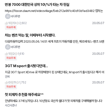
연봉 7000 대한민국 상위 10\%가 타는 차 현실
https://1boon.daum.net/videovillage/5eb212a991c40d10d1ad3482 캡쳐는
어렵군요 이 내용은 ㅋ 씨클 이상 타시는분들 부러워요 ㅜ ㅜ
바다푸른
1
13
2,602
20.05.07
자유주제
차는 벤츠'라는 말, 이때부터 시작됐다.
다음자동차입력 2020.05.06. 14:51 세계 최초의 자동차를 만든, 메르세데스-벤츠 브랜
드 히스토리(2) 메르세데스-벤츠, 이름에 숨은 비밀 1926년, 칼 벤츠의 ‘벤츠 앤 시에
바다푸른
1
2
1,610
20.05.07
자유주제
3GT M sport 출시됫다던데...
지금 3GT Sport XDrive 로 차량배정이 된 상태인데요, M sport가 출시됬다고 해서 어
안찌
떤부분이 다르고 뭐가 더 나은지 궁금합니다. 주 운전자는 여성입니다.
0
11
1,752
20.05.07
자유주제
첫 외제차 추천좀 해주세요^^
안녕하세요 37세 남자입니다. 10년정도 국산차 몰다가 첫 외제차를 구매해볼까 합니다
사긴사겠냐
현금구매 생각하고 있고요 취등록 다 해서 6500생각하고 있습니다 차만 만족한다면 약