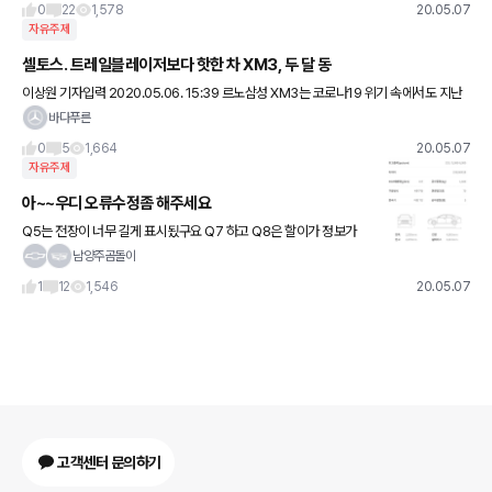
간의 파이넨셜도 상관없고요
0
22
1,578
20.05.07
자유주제
셀토스. 트레일블레이저보다 핫한 차 XM3, 두 달 동
이상원 기자입력 2020.05.06. 15:39 르노삼성 XM3는 코로나19 위기 속에서도 지난
3월 5,581대에 이어 4월에는 6,276대가 판매, 두 달 동안 무려 1만2천대가 팔리는
바다푸른
0
5
1,664
20.05.07
자유주제
아~~우디 오류수정좀 해주세요
Q5는 전장이 너무 길게 표시됬구요 Q7 하고 Q8은 할이가 정보가
상이합니다 신규차량 정보 올릴때 검토좀 부탁드려요
남양주곰돌이
1
12
1,546
20.05.07
고객센터 문의하기