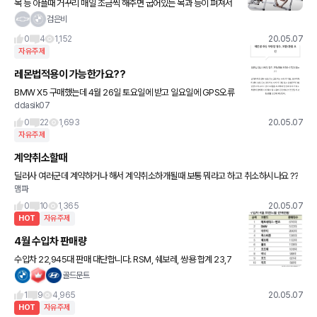
목 등 아플때 거꾸리 매일 조금씩 해주면 굽어있는 목과 등이 펴져서
좋다고 합니다
검은비
0
4
1,152
20.05.07
자유주제
레몬법적용이 가능한가요??
BMW X5 구매했는데 4월 26일 토요일에 받고 일요일에 GPS오류
ddasik07
뜨고 강원도만 그렇다고 하던데 저는 충북인데 받고 다음날 오류뜨길
래 바로 월요일에 올려보내고 수리는 안되고 부붐 독일에 주문 넣
0
22
1,693
20.05.07
자유주제
계약취소할때
딜러사 여러군데 계약하거나 해서 계약취소하개될때 보통 뭐라고 하고 취소하시나요 ??
맴파
0
10
1,365
20.05.07
HOT
자유주제
4월 수입차 판매량
수입차 22,945대 판매 대단합니다. RSM, 쉐보레, 쌍용 합계 23,7
38대 벤츠 1등 6745대 BMW 5123대, 포르쉐 1018대 판매 10위
골드문트
안에 일본차는 없습니다. 출처는
1
9
4,965
20.05.07
HOT
자유주제