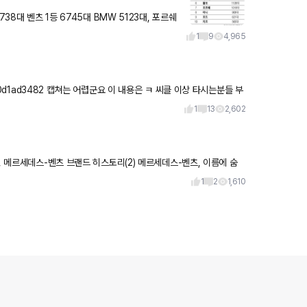
1
9
4,965
ㅋ 씨클 이상 타시는분들 부
1
13
2,602
1
2
1,610