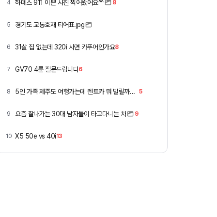
하데스 911 이쁜 사진 찍어왔어요^^
4
8
경기도 교통호재 티어표.jpg
5
31살 집 없는데 320i 사면 카푸어인가요
6
8
GV70 4륜 질문드립니다
7
6
5인 가족 제주도 여행가는데 렌트카 뭐 빌릴까요 ㅎ
8
5
요즘 잘나가는 30대 남자들이 타고다니는 차
9
9
X5 50e vs 40i
10
13