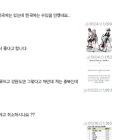
미국에는 있는데 한국에는 수입을 안했네요..
0
4
1,099
서 좋다고 합니다
0
4
1,152
오류뜨고 강원도만 그렇다고 하던데 저는 충북인데
에 올려보내고 수리는 안되고 부붐 독일에 주문 넣
0
22
1,693
 계약취소하개될때 보통 뭐라고 하고 취소하시나요 ??
0
10
1,365