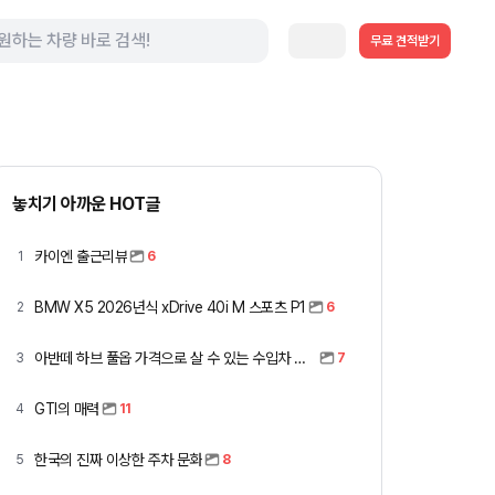
무료 견적받기
놓치기 아까운 HOT글
카이엔 출근리뷰
1
6
BMW X5 2026년식 xDrive 40i M 스포츠 P1
2
6
아반떼 하브 풀옵 가격으로 살 수 있는 수입차 모아봤습니다 (중고 포함)
3
7
GTI의 매력
4
11
한국의 진짜 이상한 주차 문화
5
8