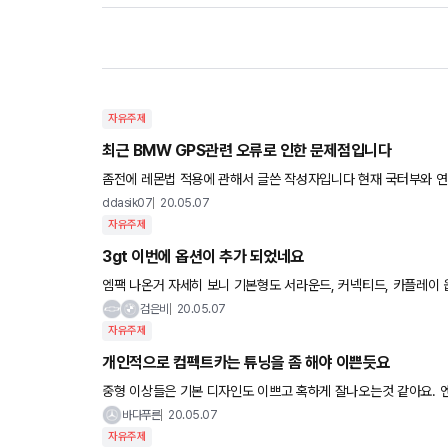
자유주제
최근 BMW GPS관련 오류로 인한 문제점입니다
좀전에 레몬법 적용에 관해서 글쓴 작성자입니다 현재 국터부와 연락후 받은 연락처 031-369-0392(자동차안
국) 과 통화 하고 녹음까지 해놓은 상태이며 제 차의 상태는 4/
ddasik07
20.05.07
자유주제
3gt 이번에 옵션이 추가 되었네요
엠팩 나온거 자세히 보니 기본형도 서라운드, 커넥티드, 카플레이 옵션 총 70만원에 해 주네요 젠장 비엠은 앞으로
단종 2개월전 사는걸로 2024년 6지티 단종 노려야겠네요
검은비
20.05.07
자유주제
개인적으로 컴펙트카는 튜닝을 좀 해야 이쁜듯요
중형 이상들은 기본 디자인도 이쁘고 혹하게 잘나오는것 같아요. 엔트리급들은 기본휠이 별로 라던지 뭔가 하나가 조금 아쉬운 부분들
이 있는데요. 개인적으로는 엔트리급들은 휠을 바꾼다던지 인치업
바다푸른
20.05.07
자유주제