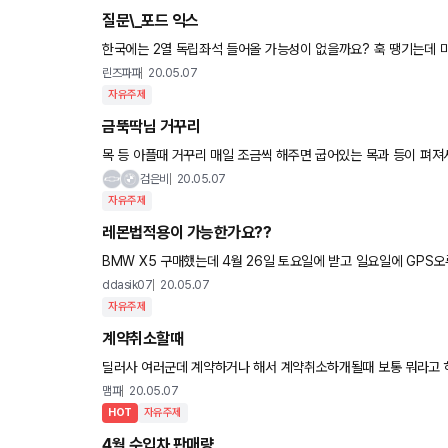
질문\_포드 익스
한국에는 2열 독립좌석 들어올 가능성이 없을까요? 훅 땡기는데 
린즈파파
20.05.07
자유주제
금뚝딱님 거꾸리
목 등 아플때 거꾸리 매일 조금씩 해주면 굽어있는 목과 등이 펴져
검은비
20.05.07
자유주제
레몬법적용이 가능한가요??
BMW X5 구매했는데 4월 26일 토요일에 받고 일요일에 GPS
받고 다음날 오류뜨길래 바로 월요일
ddasik07
20.05.07
자유주제
계약취소할때
딜러사 여러군데 계약하거나 해서
맴파
20.05.07
HOT
자유주제
4월 수입차 판매량