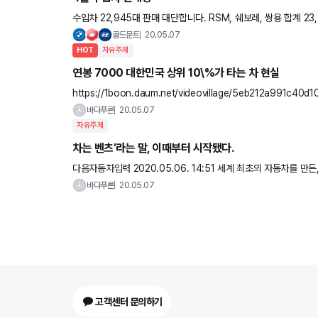
수입차 22,945대 판매 대단합니다. RSM, 쉐보레, 쌍용 합계 23,738대 벤츠 1등 6745대 BMW 5123대, 포르쉐
1018대 판매 10위안에 일본차는 없습니다. 출처는
골드문트
20.05.07
HOT
자유주제
연봉 7000 대한민국 상위 10\%가 타는 차 현실
https://1boon.daum.net/videovillage/5eb212a991c40d10d1ad3482 캡쳐는 어렵군요 이 내용은 
러워요 ㅜ ㅜ
바다푸른
20.05.07
자유주제
차는 벤츠'라는 말, 이때부터 시작됐다.
다음자동차입력 2020.05.06. 14:51 세계 최초의 자동차를 만든, 메르세데스-벤츠 브랜드 히스토리(2) 메르세데스-벤츠, 이름에 숨
은 비밀 1926년, 칼 벤츠의 ‘벤츠 앤 시에
바다푸른
20.05.07
고객센터 문의하기