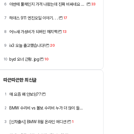
아반떼 풀체인지 가격 나왔는데 진짜 비싸네요 ㅎㅎ
6
33
하데스 911 엔진오일 이야기. . .
7
17
어느새 가성비가 되버린 해치백
8
13
ix3 오늘 출고했습니다!
9
20
byd 오너 근황. jpg
10
10
따끈따끈한 최신글
애 요즘 왜 안보임??
1
BMW 수리비 vs 볼보 수리비 누가 더 많이 들까요 ㅎ
2
[신차출시] BMW 8월 온라인 에디션
3
1