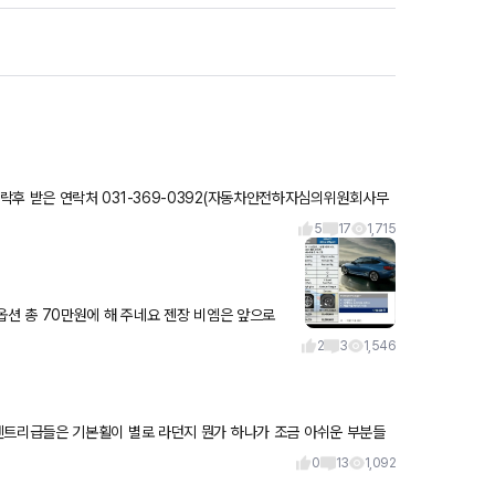
전하자심의위원회사무
5
17
1,715
2
3
1,546
을
0
13
1,092