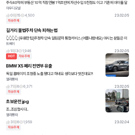
주식40억에 부동산 10억 직장연봉 1억초반에 자산수입 5천정도 이고 기혼에 아이둘 달
아우디오널
림 그럼 어떤차 탈꺼임? 싼타페가 답이지?
0
15
4,500
23.02.05
자유주제
길거리 불법주차 단속 피하는법
👆👆👆👆 [유용한 팁]주정차 단속 알림문자 통합서비스 (어플나왔네요) 아시는 분들은 이
트베이
미 신청하셨을테고 본인에 대한 간편 정보와 차량 번호만 입력하면 신청되네요 카메라 인
식 즉
1
3
1,946
23.02.05
HOT
자유주제
BMW X5 페리 전면부 유출
독일 홈페이지 조정중 노출 됐다고 하네요 생각보다 멋진데요?!
열라뽕따
7
6
6,371
23.02.05
자유주제
초보운전 jpg
조..조심합시다..
열라뽕따
3
6
1,959
23.02.04
자유주제