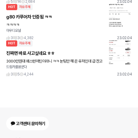
5
14
2,684
23.02.04
HOT
자유주제
g80 카푸어차 인증됨 ㅋㅋ
ㅋㅋㅋㅋ
아우디오널
3
3
4,382
23.02.04
HOT
자유주제
진짜면 바로 사고싶네요 ㅎㅎ
3000만원대 애스턴마틴이라니 ㅋㅋ 눈팅만 해 온 유저인데 급 잔고
드림카를꿈꾼다
확인해봤네요~ 다들 즐거운 주말 보내세요~^^
3
5
4,244
23.02.04
고객센터 문의하기