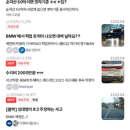
순자산 50억이면 겟차기준 ㅎㅌㅊ임?
순자산 50억에 사업체 없으면 겟차기준 흙수저긴하지..
아우디오널
2
5
2,274
23.02.04
자유주제
BMW 에서 픽업 트럭이 나오면 대박 날까요??
예전에 자동차 기사에 M3 픽업트럭이 나왔다고 하기에 엥? BMW
가? 정말 리알 픽업? 나오나 했는데 역시나 양산은 아니고 공장내에
동탄 현마허
서 물건을 싣고 이동할 수단 으로 만들었다 해 아쉬운 마음
6
3
2,335
23.02.04
HOT
자유주제
수리비 2000만원 ㅠㅠ
사고차량: 쉐보레 트래버스 레드라인 2022 사고내용: 후속 차량이
추돌 (무과실 사고) 파손부위: 테일게이트, 리어범퍼, 머플러 등 수리
Medispel
기간: 2022 12/13-2023 2/3 수리비용: 19,
21
68
19,971
23.02.04
HOT
자유주제
투표
[블박] 상대방이 8:2 주장하는 사고
BMW 제정신...?
마행배야돌았나