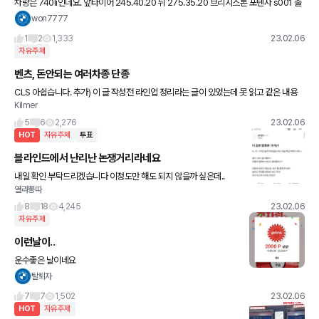
차량은 740li인데요. 앞타이어 245.40.20 뒤 275.35.20 브리지스톤 포텐자 s001 출
고타이어인데 앞은 많이남고 뒤에 교환해야하는데 뒤를 미쉐린 ps4s로 교환해도되나
won7777
요? 앞도 교환
1
2
1,333
23.02.06
자유주제
벤츠, 돈안되는 여러차종 단종
CLS 아쉽습니다. 추가) 이 글 작성전 라인업 정리라는 글이 있었는데 못 읽고 같은 내용
Kilmer
중복되어 죄송합니다. CSL 검색후 같은 글 없겠지 했는데 있었습니다.
5
6
2,276
23.02.06
HOT
자유주제
투표
블라인드에서 난리난 논쟁거리라네요
내일 확인 부탁드리겠습니다 이정도만 해도 되지 않을까 싶은데..
열라뽕따
8
18
4,245
23.02.06
자유주제
이런날이..
운수좋은 날이네요
탈퇴자
7
7
1,502
23.02.06
HOT
자유주제