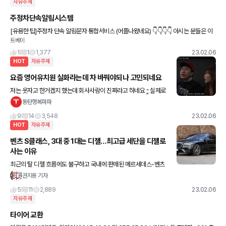
자유주제
주정차단속알림시스템
[유용한 팁]주정차 단속 알림문자 통합서비스 (어플나왔네요) 👇👇👇👇 아시는 분들은 이
트베이
미 신청하셨을테고 본인에 대한 간편 정보와 차량 번호만 입력하면 신청되네요 카메라 인
식
1
1
1,377
23.02.06
HOT
자유주제
요즘 영어유치원 실화라는데 차 바꿔야되나 고민되네요
저는 웃자고 한거겠지 했는데 회사사람이 진짜라고 하네요 ;; 실제로
입학상담 가니까 다 gle, X5 등등 순간 백화점 온 줄 알았다고 막상
동탄행복파파
다녀보니 애들끼리도 어디살고, 아빠가 무슨차 타는지
9
14
3,548
23.02.06
HOT
자유주제
벤츠 S클래스, 3대 중 1대는 디젤…최고급 세단을 디젤로
사는 이유
최근의 탈 디젤 흐름에도 불구하고 국내에 판매된 메르세데스-벤츠
S클래스 3대 중 1대는 디젤 모델인 것으로 나타났다. 6일 카이즈유
권지용 기자
데이터연구소에 따르면 S클래스는 작년 한 해 동안 총 1만32
5
11
2,889
23.02.06
자유주제
타이어 교환