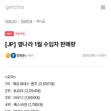
커뮤니티
자유주제
게시글
HOT
자유주제
[JP] 옆나라 1월 수입차 판매량
정형돈
23.02.06
4,859
Lv
101
<요약>
1위 : 메르세데스 벤츠 (3,697대)
2위 : 토요타 (2,094대)
3위 : 아우디 (1,969대)
4위 : 폭스바겐 (1,785대)