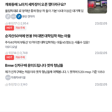
개화동에 노터치 세차장이 오픈 했더라구요?
올림픽대로 로 향하던 중에 항상 차 들이 기본 10대 이상은 대기해 있
던걸 봤는데요, 저는 한적한 시간대에 가보니 앞에 두대만 있길래 세
동탄 현마허
차를 진행 해보았습니다. 비용은 풀옵션 금액 기준 10
8
17
2,954
23.02.05
HOT
자유주제
순자산50억에 연봉 1억대면 대학입학 하는 아들
주식40억에 부동산 10억이면 대학입학하는 아들 k5정도는 사줄수 있음?
아우디오널
1
14
3,748
23.02.05
HOT
자유주제
Bmw 신차구매 문의드립니다 겟차 형님들
제가 신차구매는 처음이라 겟차 형님들께 여쭤봅니다. 1. 겟차에 520i msp 기준 1050
할인이라고 하는데 이거 외에도 추가 할인 + 틴팅 블박 우산 등등을 받을 수 있는걸까요?
자동차바이블
^^ 2
5
12
3,140
23.02.05