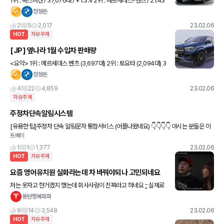
1위 : 폭스바겐 / 37,076대 / +1.3% 2위 : 메르세데스-벤츠 / 21.43
9대 / +14.5% 3위 : 아우디 / 14,754대 / -1.0% 4위 : 스코다 / 13,
정형돈
759대 /
2
5
2,017
23.02.06
HOT
자유주제
[JP] 옆나라 1월 수입차 판매량
<요약> 1위 : 메르세데스 벤츠 (3,697대) 2위 : 토요타 (2,094대) 3
위 : 아우디 (1,969대) 4위 : 폭스바겐 (1,785대) 5위 : BMW (1,548
정형돈
대) . .
4
22
4,859
23.02.06
자유주제
주정차단속알림시스템
[유용한 팁]주정차 단속 알림문자 통합서비스 (어플나왔네요) 👇👇👇👇 아시는 분들은 이
트베이
미 신청하셨을테고 본인에 대한 간편 정보와 차량 번호만 입력하면 신청되네요 카메라 인
식
1
1
1,377
23.02.06
HOT
자유주제
요즘 영어유치원 실화라는데 차 바꿔야되나 고민되네요
저는 웃자고 한거겠지 했는데 회사사람이 진짜라고 하네요 ;; 실제로
입학상담 가니까 다 gle, X5 등등 순간 백화점 온 줄 알았다고 막상
동탄행복파파
다녀보니 애들끼리도 어디살고, 아빠가 무슨차 타는지
9
14
3,548
23.02.06
HOT
자유주제