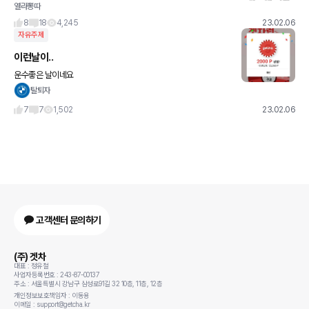
열라뽕따
8
18
4,245
23.02.06
자유주제
이런날이..
운수좋은 날이네요
탈퇴자
7
7
1,502
23.02.06
고객센터 문의하기
(주) 겟차
대표 : 정유철
사업자등록번호 : 243-87-00137
주소 : 서울특별시 강남구 삼성로91길 32 10층, 11층, 12층
개인정보보호책임자 : 이동용
이메일 : support@getcha.kr