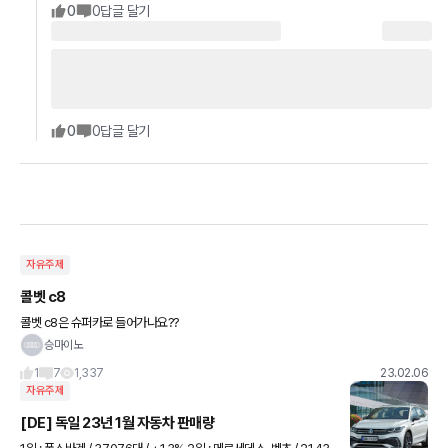
0
0
답글 달기
0
0
답글 달기
자유주제
콜벳 c8
콜벳 c8은 슈퍼카로 들어가나요??
승마이노
1
7
1,337
23.02.06
자유주제
[DE] 독일 23년 1월 자동차 판매량