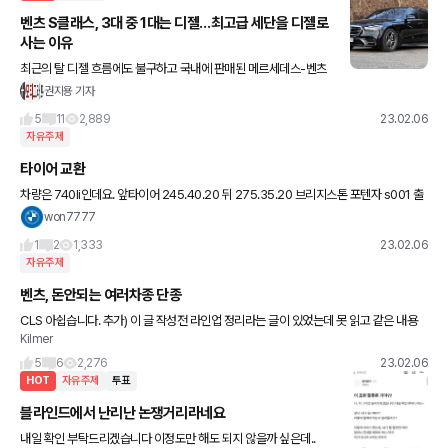
벤츠 S클래스, 3대 중 1대는 디젤…최고급 세단을 디젤로
사는 이유
최근의 탈 디젤 흐름에도 불구하고 국내에 판매된 메르세데스-벤츠
S클래스 3대 중 1대는 디젤 모델인 것으로 나타났다. 6일 카이즈유
권지용 기자
데이터연구소에 따르면 S클래스는 작년 한 해 동안 총 1만32
5
11
2,889
23.02.06
자유주제
타이어 교환
차량은 740li인데요. 앞타이어 245.40.20 뒤 275.35.20 브리지스톤 포텐자 s001 출
고타이어인데 앞은 많이남고 뒤에 교환해야하는데 뒤를 미쉐린 ps4s로 교환해도되나
won7777
요? 앞도 교환
1
2
1,333
23.02.06
자유주제
벤츠, 돈안되는 여러차종 단종
CLS 아쉽습니다. 추가) 이 글 작성전 라인업 정리라는 글이 있었는데 못 읽고 같은 내용
Kilmer
중복되어 죄송합니다. CSL 검색후 같은 글 없겠지 했는데 있었습니다.
5
6
2,276
23.02.06
HOT
자유주제
투표
블라인드에서 난리난 논쟁거리라네요
내일 확인 부탁드리겠습니다 이정도만 해도 되지 않을까 싶은데..