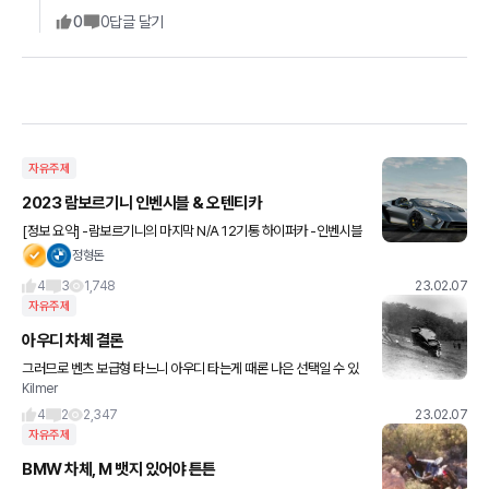
0
0
답글 달기
자유주제
2023 람보르기니 인벤시블 & 오텐티카
[정보 요약] -람보르기니의 마지막 N/A 12기통 하이퍼카 -인벤시블
-> 쿠페 / 오텐티카 -> 로드스터 -아벤타도르 플랫폼 기반 설계 -76
정형돈
9마력 73.42토크 -각각 단
4
3
1,748
23.02.07
자유주제
아우디 차체 결론
그러므로 벤츠 보급형 타느니 아우디 타는게 때론 나은 선택일 수 있
Kilmer
는 것입니다. "아우디의 자동차 안전도 시험은 1938년 아우디의 전
신 데카베(DKW)의 F7을 언덕에 굴려 충격에 얼마나 잘 견
4
2
2,347
23.02.07
자유주제
BMW 차체, M 뱃지 있어야 튼튼