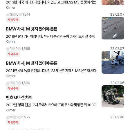
2013년 미국 애리조나입니다. 와인딩 코스에 E92 M3 를 쫓아가는
Kilmer
E46 M3 가 나오는데 E46 이 낭떠러지로 구릅니다. 바위산인데도
무사하셨고 구형이라 A pillar 약간 찌그러지
3
0
1,914
23.02.07
자유주제
BMW 차체, M 뱃지 있어야 튼튼
2016년 9월 러시아입니다. 푸틴 대통령 전용차 7시리즈가 잘 주행
Kilmer
중인데 벤츠 CLS 가 반대쪽에서 맹렬히 중앙선 넘어 박아버립니다.
스몰 오버랩 비슷한 상황이 되었고 7시리즈 운전자께서
1
0
1,588
23.02.07
자유주제
BMW 차체, M 뱃지 있어야 튼튼
2021년 4월 독일 뮌헨입니다. 만 23세 운전자께서 M2 운전하시다
Kilmer
가 콘크리트 기둥을 쓰러뜨리고 지붕위에 덮치게 합니다.
1
0
1,690
23.02.06
자유주제
벤츠 G바겐 차체
2017년 영국 런던. 교차로에서 토요타 프리우스와 맞짱뜬 뒤 180도
Kilmer
뒹굽니다. G500 4×4 였다고 하며 브라부스 튜닝된 상태였다고 합
니다. 여기서도 A pillar 못견디고 지붕이 찌
0
2
1,972
23.02.06
자유주제