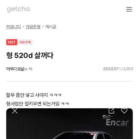
커뮤니티
자유주제
게시글
HOT
자유주제
형 520d 살꺼다
아우디오널
23.02.07
3,203
Lv
75
할부 좀만 넣고 사야지 ㅋㅋㅋ
형사업만 잘키우면 되는거임 ㅋㅋ