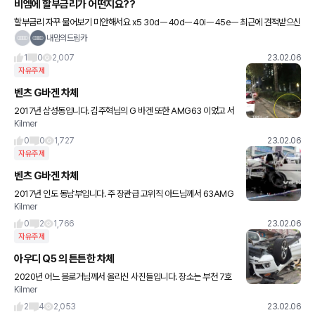
비엠에 할부금리가 어떤지요??
할부금리 자꾸 물어보기 미안해서요 x5 30dㅡ 40dㅡ 40iㅡ 45eㅡ 최근에 견적받으신
분들 공유되실까요?? 디젤은 3.9, 가솔린은 4.9 라고하시는데 ㅡ요
내맘의드림카
1
0
2,007
23.02.06
자유주제
벤츠 G바겐 차체
2017년 삼성동입니다. 김주혁님의 G 바겐 또한 AMG63 이었고 서
Kilmer
행 중 갑자기 돌진하여 전복, 두개골 골절로 병원에 이송되셨으나 2
시간 뒤 돌아가십니다. 보도블록에 1차, 계단속으로 2
0
0
1,727
23.02.06
자유주제
벤츠 G바겐 차체
2017년 인도 동남부입니다. 주 장관급 고위직 아드님께서 63AMG
Kilmer
운전하시다가 동승자분과 돌아가셨습니다.
0
2
1,766
23.02.06
자유주제
아우디 Q5 의 튼튼한 차체
2020년 어느 블로거님께서 올리신 사진들입니다. 장소는 부천 7호
Kilmer
선 까치울역입니다. 직진중에 다른 차에 간섭받아 가로수를 올라타고
뒹군 뒤 차체가 버텨냈고, 심각하게 다치신 분 없으셨다고 합니
2
4
2,053
23.02.06