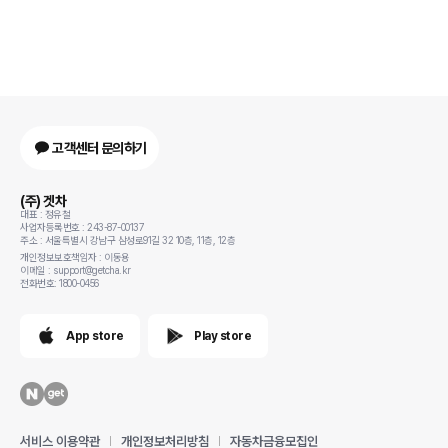
고객센터 문의하기
(주) 겟차
대표 : 정유철
사업자등록번호 : 243-87-00137
주소 : 서울특별시 강남구 삼성로91길 32 10층, 11층, 12층
개인정보보호책임자 : 이동용
이메일 : support@getcha.kr
전화번호: 1800-0456
App store
Play store
서비스 이용약관
개인정보처리방침
자동차금융모집인