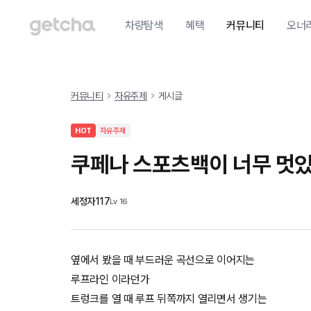
차량탐색
혜택
커뮤니티
오너
커뮤니티
자유주제
게시글
HOT
자유주제
쿠페나 스포츠백이 너무 멋
세정자117
Lv
16
옆에서 봤을 때 부드러운 곡선으로 이어지는
루프라인 이라던가
트렁크를 열 때 루프 뒤쪽까지 열리면서 생기는