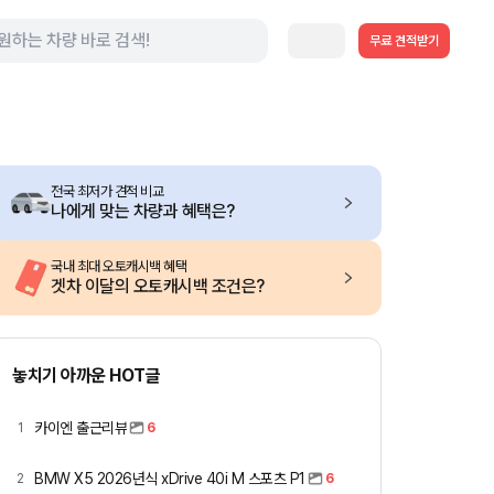
무료 견적받기
전국 최저가 견적 비교
나에게 맞는 차량과 혜택은?
국내 최대 오토캐시백 혜택
겟차 이달의 오토캐시백 조건은?
놓치기 아까운 HOT글
카이엔 출근리뷰
1
6
BMW X5 2026년식 xDrive 40i M 스포츠 P1
2
6