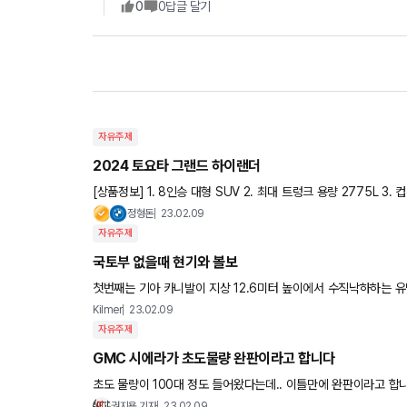
0
0
답글 달기
자유주제
2024 토요타 그랜드 하이랜더
[상품정보] 1. 8인승 대형 SUV 2. 최대 트렁크 용량 2775L 3. 컵홀더 13개 4. 가솔린 및 하이브리드 출시 가솔린 :
2.4 가솔린 HEV : 2.5 가솔린 하이브리드 ㄴ
정형돈
23.02.09
자유주제
국토부 없을때 현기와 볼보
첫번째는 기아 카니발이 지상 12.6미터 높이에서 수직낙하하는 유명한 영상입니다. https://y
RZUc 두번째는 볼보가 여러대의 모델들을 30미터에서 동일하게
Kilmer
23.02.09
자유주제
GMC 시에라가 초도물량 완판이라고 합니다
초도 물량이 100대 정도 들어왔다는데.. 이틀만에 완판이라고 합니다! 유일하게 국내 정식 출시한 아메리칸 
사이즈 픽업트럭... 최상위 드날리 트림.. 미국보
권지용 기자
23.02.09