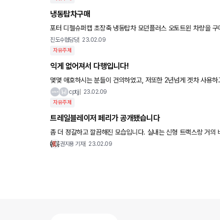
냉동탑차구매
포터 디젤슈퍼캡 초장축 냉동탑차
진도수협담당
23.02.09
자유주제
익게 없어져서 다행입니다!
몇몇 애호하시는 분들이 건의하였고, 저또한 2년넘게 겟차 사용하
니다. 덕분에 더 활발한 커뮤니티도 형성되었죠. 다들 말씀하신거 
cptjj
23.02.09
자유주제
트레일블레이저 페리가 공개됐습니다
좀 더 정갈하고 깔끔해진 모습입니다. 실내는 신형 트랙스랑 거의 
권지용 기자
23.02.09