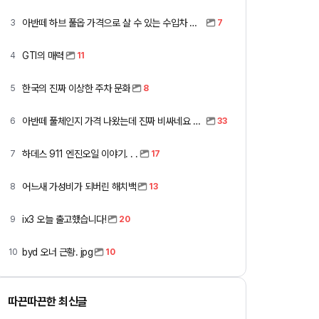
아반떼 하브 풀옵 가격으로 살 수 있는 수입차 모아봤습니다 (중고 포함)
3
7
GTI의 매력
4
11
한국의 진짜 이상한 주차 문화
5
8
아반떼 풀체인지 가격 나왔는데 진짜 비싸네요 ㅎㅎ
6
33
하데스 911 엔진오일 이야기. . .
7
17
어느새 가성비가 되버린 해치백
8
13
ix3 오늘 출고했습니다!
9
20
byd 오너 근황. jpg
10
10
따끈따끈한 최신글