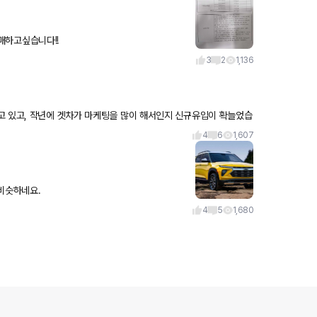
 모던플러스 오토트윈 차량을 구매하고싶습니다!!
3
2
1,136
고 있고, 작년에 겟차가 마케팅을 많이 해서인지 신규유입이 확늘었습
처럼
4
6
1,607
비슷하네요.
4
5
1,680