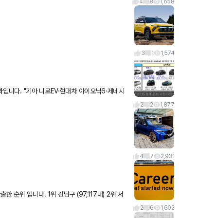
4
8
1,658
3
1
1,574
아이오닉6·제네시
2
2
1,877
4
7
2,931
) 2위 서
2
6
1,602