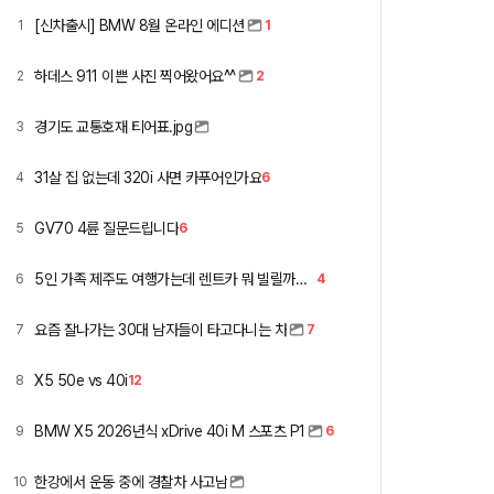
[신차출시] BMW 8월 온라인 에디션
1
1
하데스 911 이쁜 사진 찍어왔어요^^
2
2
경기도 교통호재 티어표.jpg
3
31살 집 없는데 320i 사면 카푸어인가요
4
6
GV70 4륜 질문드립니다
5
6
5인 가족 제주도 여행가는데 렌트카 뭐 빌릴까요 ㅎ
6
4
요즘 잘나가는 30대 남자들이 타고다니는 차
7
7
X5 50e vs 40i
8
12
BMW X5 2026년식 xDrive 40i M 스포츠 P1
9
6
한강에서 운동 중에 경찰차 사고남
10