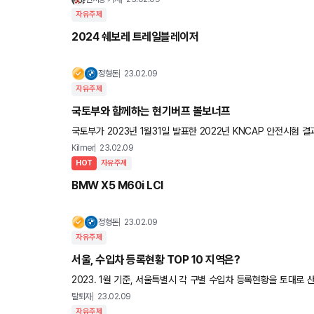
자유주제
2024 쉐보레 트레일블레이저
정형돈
23.02.09
자유주제
국토부와 함께하는 현기버프 볼보너프
국토부가 2023년 1월31일 발표한 2022년 KNCAP 안전시험 결과입니다. "기아 니로EV·현대차 
스 GV70 1등급, 쌍용차 토레스·BMW X3 2등급, 볼보 XC4
Kilmer
23.02.09
HOT
자유주제
BMW X5 M60i LCI
정형돈
23.02.09
자유주제
서울, 수입차 등록현황 TOP 10 지역은?
2023. 1월 기준, 서울특별시 각 구별 수입차 등록현황을 토대로 산출한 순위 입니다. 1위 강남구 (97,117대
초구 (62,359대) 3위 송파구 (58,937대) 4
탈퇴자
23.02.09
자유주제