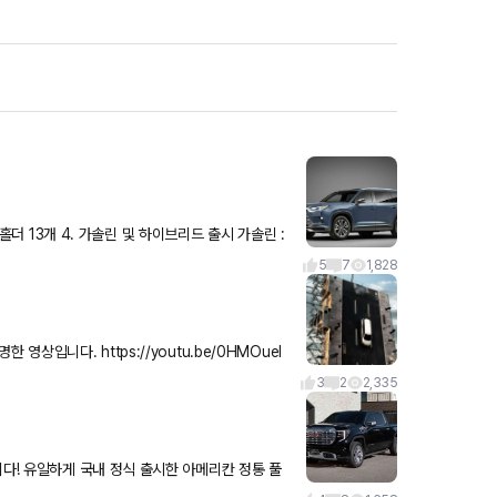
5
7
1,828
outu.be/0HMOuel
 재현
3
2
2,335
정통 풀
다 저렴한 가격... 6