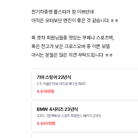
전기차중엔 폴스타가 참 이쁘던데
아직은 모터보단 엔진이 좋은 것 같습니다 ㅎㅎ
혹 겟차 회원님들중 멋있는 쿠페나 스포츠백,
혹은 전고가 낮은 크로스오버 중 이쁜 모델
아시는 분들은 많은 의견 부탁드립니다 ㅎㅎ
기아 스팅어 22년식
2.5 가솔린 터보 아크로 에디션 AWD
4,618만원
BMW 4시리즈 23년식
420i 그란쿠페 M 스포츠 퍼포먼스 패키지 (Z81)
6,460만원