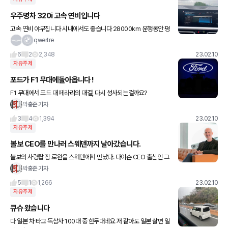
우주명차 320i 고속 연비입니다
고속 연비 야무집니다 시내에서도 좋습니다 28000km 운행동안 평
균연비 13입니다
qwertre
6
2
2,348
23.02.10
자유주제
포드가 F1 무대에돌아옵니다 !
F1 무대에서 포드 대 페라리의 대결, 다시 성사되는걸까요?
박홍준 기자
3
4
1,394
23.02.10
자유주제
볼보 CEO를 만나러 스웨덴까지 날아갔습니다.
볼보의 사령탑 짐 로완을 스웨덴에서 만났다. 다이슨 CEO 출신인 그
의 커리어는 자동차와 관계가 없어 보였지만, 한국 시장에 대한 깊은
박홍준 기자
이해도는 물론 볼보의 전동화 전환과 탄소 중립에 대한 명확한
5
1
1,266
23.02.10
자유주제
큐슈 왔습니다
다 일본 차 타고 독삼사 100대 중 한두대네요 저 같아도 일본 살면 일