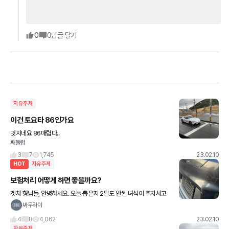
0
0
답글 달기
자유주제
이건 토요타 86인가요
멋지네요 86매렵다..
째둘럽
3
7
1,745
23.02.10
HOT
자유주제
보험처리 어떻게 하면 좋을까요?
겟차 형님들, 안녕하세요. 오늘 뽑은지 2달도 안된 녀석이 주차사고
를 당했네요..ㅠㅠ 상대방이 주차하다 실수로 긁었다는데... 제 마음은
싸무라이
갈기 찢기는거 같네요ㅠㅠ 일단 상대방에게 보험 접수 요청
4
8
4,062
23.02.10
자유주제