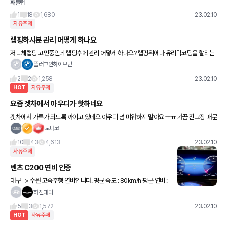
째둘럽
본차 타겠습니다 ㅋ
1
18
1,680
23.02.10
자유주제
랩핑하시분 관리 어떻게 하나요
저ㄴ체랩핑 고민중인데 랩핑후에 관리 어떻게 하나요? 랩핑위에다 유리막코팅을 할리는
없고 그냥 자동세차 막 돌리고 브러쉬로 먼지털고 하나요.?
플러그인하이브릳
2
2
1,258
23.02.10
HOT
자유주제
요즘 겟차에서 아우디가 핫하네요
겟차에서 가루가 되도록 까이고 있네요 아우디 넘 미워하지 말아요 ㅠㅠ 가끔 잔고장 때문
에 짜증나긴 하는데 그래도 차는 좋습니다 +_+ 끗
모나코
10
43
4,613
23.02.10
자유주제
벤츠 C200 연비 인증
대구 -> 수원 고속주행 연비입니다. 평균 속도 : 80km/h 평균 연비 :
14.1km/l
하진대디
5
3
1,572
23.02.10
HOT
자유주제