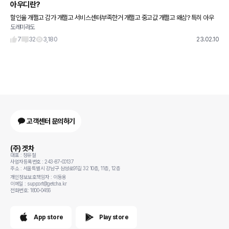
아우디란?
할인율 개쩔고 감가 개쩔고 서비스센터부족한거 개쩔고 중고값 개쩔고 왜삼? 특히 아우
도레미라도
디오너들 부심 개쩜 A6 이하 오너들은 입다물었으면ㅎㅎ 현기보다못한부릉~카
7
32
3,180
23.02.10
고객센터 문의하기
(주) 겟차
대표 : 정유철
사업자등록번호 : 243-87-00137
주소 : 서울특별시 강남구 삼성로91길 32 10층, 11층, 12층
개인정보보호책임자 : 이동용
이메일 : support@getcha.kr
전화번호: 1800-0456
App store
Play store