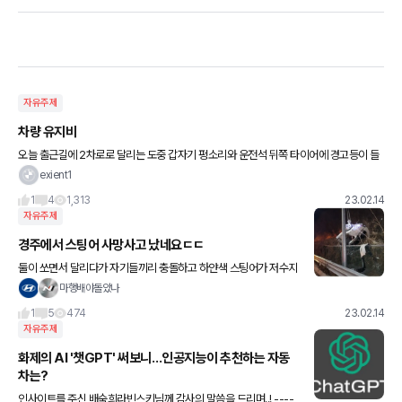
자유주제
차량 유지비
오늘 출근길에 2차로로 달리는 도중 갑자기 펑소리와 운전석 뒤쪽 타이어에 경고등이 들
어오더니 바람이 다 빠지더군요 차를세우고보니 펑크가아니라 찢어졌더라구요 견인을
exient1
불러 타이어가게 가서 타이어를
1
4
1,313
23.02.14
자유주제
경주에서 스팅어 사망사고 났네요ㄷㄷ
둘이 쏘면서 달리다가 자기들끼리 충돌하고 하얀색 스팅어가 저수지
로 빠진 거 같네요 운전자, 탑승자 모두 사망... 안타까운 일이네요
마행배야돌았나
1
5
474
23.02.14
자유주제
화제의 AI '챗GPT' 써보니…인공지능이 추천하는 자동
차는?
인사이트를 주신 배숙희라빈스키님께 감사의 말씀을 드리며..! ----