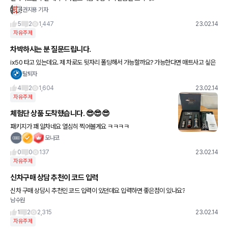
최근 공개된 인공지능(AI)에 대한 반응이 뜨겁다. 챗GPT라 불리는
권지용 기자
이 프로그램은 미국 인공지능 전문업체 '오픈AI'가
5
2
1,447
23.02.14
자유주제
차박하시는 분 질문드립니다.
ix50 타고 있는데요. 제 차로도 뒷자리 폴딩해서 가능할까요? 가능한다면 매트사고 싶은
데 어떤 걸 사야되나요? 사이즈는 측정해서 알아서 구매해야 하나요? 질문이 너무 초보라
탈퇴자
서 죄송합니다. 뭐부
4
2
1,604
23.02.14
자유주제
체험단 상품 도착했습니다. 😎😎😎
패키지가 꽤 알차네요 열심히 찍어볼게요 ㅋㅋㅋㅋ
모나코
0
0
137
23.02.14
자유주제
신차구매 상담 추천이 코드 입력
신차 구매 상담시 추천인 코드 입력이 있던데요 입력하면 좋은점이 있나요?
남수원
1
2
2,315
23.02.14
자유주제