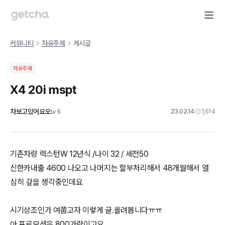
커뮤니티
자유주제
게시글
자유주제
X4 20i mspt
차보고있어요오
23.02.14
1,614
Lv
5
기존차량 렉스턴W 12년식 /나이 32 / 세전50
신한카내출 4600 나오고 나머지는 할부처리해서 48개월해서 열
심히 갚을 생각중인데요
시기상조인가 여쭙고자 이렇게 글.올려봅니다ㅠㅠ
아 프로모션은 800가량이고요 ...