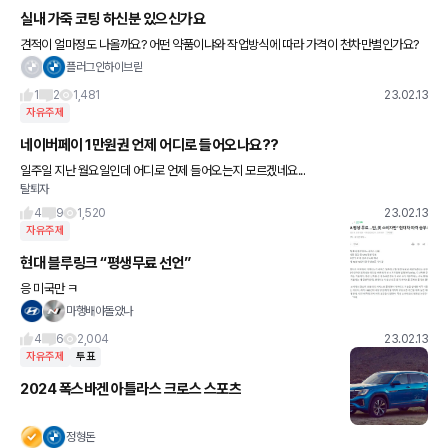
실내 가죽 코팅 하신분 있으신가요
견적이 얼마정도 나올까요? 어떤 약품이냐와 작업방식에 따라 가격이 천차만별인가요?
플러그인하이브릳
1
2
1,481
23.02.13
자유주제
네이버페이 1만원권 언제 어디로 들어오나요??
일주일 지난 월요일인데 어디로 언제 들어오는지 모르겠네요...
탈퇴자
4
9
1,520
23.02.13
자유주제
현대 블루링크 “평생무료 선언”
응 미국만 ㅋ
마행배야돌았나
4
6
2,004
23.02.13
자유주제
투표
2024 폭스바겐 아틀라스 크로스 스포츠
정형돈