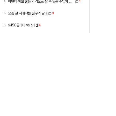
아반떼 하브 풀옵 가격으로 살 수 있는 수입차 모아봄
4
1
요즘 잘 지내냐는 친구의 말에
5
3
s450롱바디 vs g바겐
6
4
배신자…
7
5
모델Y vs 520i
8
3
한 번만 도와주세요 ㅜㅜ 아반떼 하이브리드 인스 vs 폭스바겐 골프
9
14
모델3 스탠 vs ev3 롱
10
1