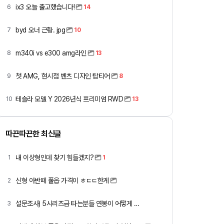
ix3 오늘 출고했습니다!
6
14
byd 오너 근황. jpg
7
10
m340i vs e300 amg라인
8
13
첫 AMG, 현시점 벤츠 디자인 탑티어
9
8
테슬라 모델 Y 2026년식 프리미엄 RWD
10
13
따끈따끈한 최신글
내 이상형인데 찾기 힘들겠지?
1
1
신형 아반떼 풀옵 가격이 ㅎㄷㄷ한게
2
설문조사) 5시리즈급 타는분들 연봉이 어떻게 되세요
3