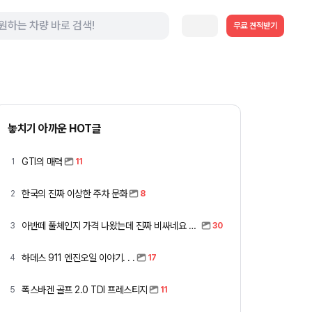
무료 견적받기
놓치기 아까운 HOT글
GTI의 매력
1
11
한국의 진짜 이상한 주차 문화
2
8
아반떼 풀체인지 가격 나왔는데 진짜 비싸네요 ㅎㅎ
3
30
하데스 911 엔진오일 이야기. . .
4
17
폭스바겐 골프 2.0 TDI 프레스티지
5
11