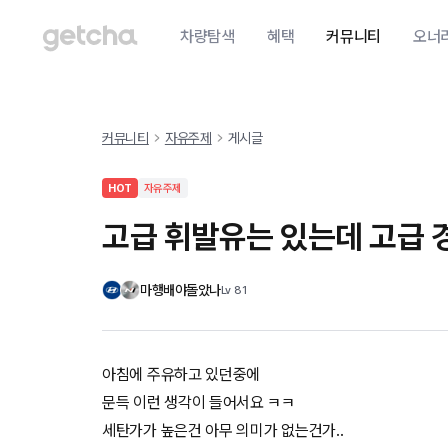
차량탐색
혜택
커뮤니티
오너
커뮤니티
자유주제
게시글
HOT
자유주제
고급 휘발유는 있는데 고급 
마행배야돌았나
Lv
81
아침에 주유하고 있던중에
문득 이런 생각이 들어서요 ㅋㅋ
세탄가가 높은건 아무 의미가 없는건가..