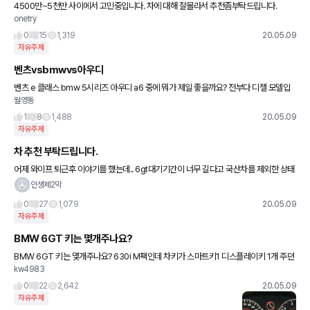
4500만~5천만 사이에서 고민중입니다. 차에 대해 잘몰라서 추천좀부탁드립니다.
onetry
0
15
1,319
20.05.09
자유주제
벤츠vsbmwvs아우디
벤츠 e 클래스 bmw 5시리즈 아우디 a6 중에 뭐가 제일 좋을까요? 전부다 디젤 모델입
월영동
니다.
1
8
1,488
20.05.09
자유주제
차 추천 부탁드립니다.
어제 와이프 퇴근후 이야기를 했는데.. 6gt대기기간이 너무 길다고 국산차를 제외한 상태
에서 다른 차 알아보라고 합니다. 가장 유력한 차종이 와이프랑 매장가서 같이봤던 E300
인생제2막
ex 인데 지금 무
0
27
1,079
20.05.09
자유주제
BMW 6GT 키는 몇개주나요?
BMW 6GT 키는 몇개주나요? 630i M팩인데 차키가 스마트키1 디스플레이키 1개 주던
kw4983
데요. 그런데 출고겅사할때 기어봉에 쇠로됀 키가 묶여있던데 그건 안주는 건가요? 궁금
해서 ㅡ
0
22
2,642
20.05.09
자유주제