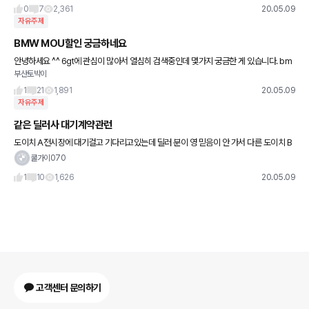
로
0
7
2,361
20.05.09
자유주제
BMW MOU할인 궁금하네요
안녕하세요 ^^ 6gt에 관심이 많아서 열심히 검색중인데 몇가지 궁금한 게 있습니다. bm
부산토박이
w mou할인이 있다고 알고 있는데 해당하는 회사 리스트가 궁금하구요. 그게 딜러사 마
다 차이가 있
1
21
1,891
20.05.09
자유주제
같은 딜러사 대기계약관런
도이치 A전시장에 대기걸고 기다리고있는데 딜러 분이 영 믿음이 안 가서 다른 도이치 B
전시장에도 걸고싶어졌습니다 동일 딜러사 이기때문에 제 이름으로 못 거는 것 까진 알고
쿨가이070
있는더 차 계약할때 부
1
10
1,626
20.05.09
고객센터 문의하기