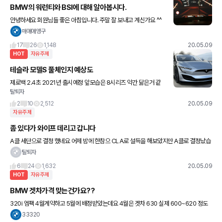
BMW의 워런티와 BSI에 대해 알아봅시다.
안녕하세요 회원님들 좋은 아침입니다. 주말 잘 보내고 계신가요 ^^
오늘은 유용한 정보글 하나 올려보려 합니다. 바로 BMW의 워런티
매애애앵구
제도와 BSI(소모품 교환) 에 관한 팁? 이랄까요, 겟
17
26
1,148
20.05.09
HOT
자유주제
테슬라 모델S 풀체인지 예상도
제로백 2.4초 2021년 출시예정 앞모습은 8시리즈 약간 닮은거 같
탈퇴자
네요
2
10
2,512
20.05.09
자유주제
좀 있다가 와이프 데리고 갑니다
A클 세단으로 결정 했네요 어제 밤에 한참으 CLA로 설득을 해보았지만 A클로 결정났습
니다. 아이 둘 어머니께 맡기고 오늘 계약하러 갑니다 ㅎㅎ 어제 결정 도와주셨던 금나와
탈퇴자
라뚝님 ,장세진님,박새
6
24
1,632
20.05.09
HOT
자유주제
BMW 겟차가격 맞는건가요??
320i 엠팩 4월계약하고 5월에 배정받았는데요 4월은 겟차 630 실제 600~620 정도
였는데 5월은 겟차 650 실제 580정도가 나오네요..? 어제 겟차 580으로 뜨다가 650으
33320