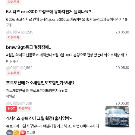
자유주제
5시리즈 or e300 트렁크에 유아자전거 실리나요?
620d 출고정지로 인해 5시리즈 or e300 고려중이에요 혹시 트렁크에 유아자전거 16-
포옹
18인치 실리는지 아시나요?ㅜㅜ 보조바퀴가 있어서요
0
14
1,285
20.05.10
자유주제
bmw 3gt 등급 결정장애..
4월말 와이프 선물로 x1계약했다 5월3일 3gt기본형으로 전향 했는데 화이트색상 재고
jinipapa
부족으로 6월을 봐야 하는 상황인데 럭셔리 차량은 있다고 하는데 기본형과 럭셔리 5백
이상 차이인데 럭셔리를 해야
0
11
1,562
20.05.10
자유주제
프로모션에 개소세할인도포함인가보네요
개소새할인을 왜 프로모션에포함인지ㅠㅠ흠
차박남
0
5
1,369
20.05.10
HOT
자유주제
4시리즈 뉴트리아 그릴 확정! 출시임박~
뉴트리아 그릴 자꾸보니까 예쁜거 같기고 하고... 이번 G바디 4시리
즈는 쿠페, 컨버터블, 그란쿠페, M4 순으로 출시한다고 합니다. 제 개
모나코