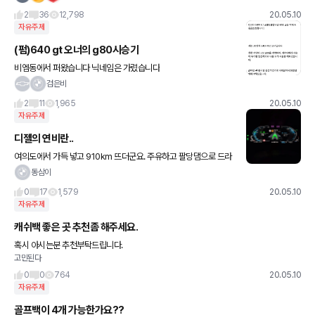
인적인 생각이지만 그란쿠페는 빨라야 내년 하반기나
2
36
12,798
20.05.10
자유주제
(펌)640 gt 오너의 g80시승기
비엠동에서 퍼왔습니다 닉네임은 가렸습니다
검은비
2
11
1,965
20.05.10
자유주제
디젤의 연비란..
여의도에서 가득 넣고 910km 뜨더군요. 주유하고 팔당댐으로 드라
이브갔다가 돌아오는 길인데 1030km로 늘어나는 매직.. 길들이기
동삼이
중이라 밟진 못했습니다.
0
17
1,579
20.05.10
자유주제
캐쉬백 좋은 곳 추천좀 해주세요.
혹시 아시는분 추천부탁드립니다.
고민된다
0
0
764
20.05.10
자유주제
골프백이 4개 가능한가요??