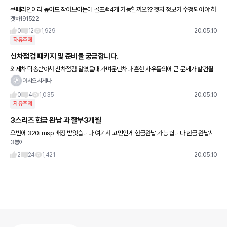
쿠페라인이라 높이도 작아보이는데 골프백4개 가능할까요?? 겟차 정보가 수정되어야 하
겟차191522
는건가 싶기도 하네요 ㅎㅎ
0
12
1,929
20.05.10
자유주제
신차점검 패키지 및 준비물 궁금합니다.
외제차 탁송받아서 신차점검 맡겼을때 가벼운단차나 흔한 사유들외에 큰 문제가 발견될
수 있나요? 굳이 맡겨야 하나 해서요? 어차피 센터 들어가는게 아닌가 싶어서요. 파란손
어서오시게나
만 다녀서 잘 모르겠
0
4
1,035
20.05.10
자유주제
3스리즈 현금 완납 과 할부3개월
요번에 320i msp 배정 받앗습니다 여기서 고민인게 현금완납 가능 합니다 현금 완납시
3붕이
550+ 임직원2\% 110 = 660 할부 600 + 임직원 110+ 평생엔진오일 교환 = 710 인
데 계
2
24
1,421
20.05.10