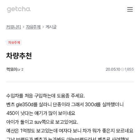
커뮤니티
자유주제
게시글
자유주제
차량추천
꺽또이
20.05.10
1,855
Lv
2
수입차를 처음 구입하는데 도움좀 주세요.
벤츠 gle350d를 살라니 단종이라 그래서 300d를 살까했더니
450이 낫다는 얘기가 많이 보이네요
아이가 둘이고 suv쪽으로 보고있어요.
예산은 1억정도 보고있는데 여자다 보니 차가 뭐가 좋은지 모르네요
그냥 브랜드가 벤츠가 누가봐도 아는브랜드라서 벤츠로 사려했어