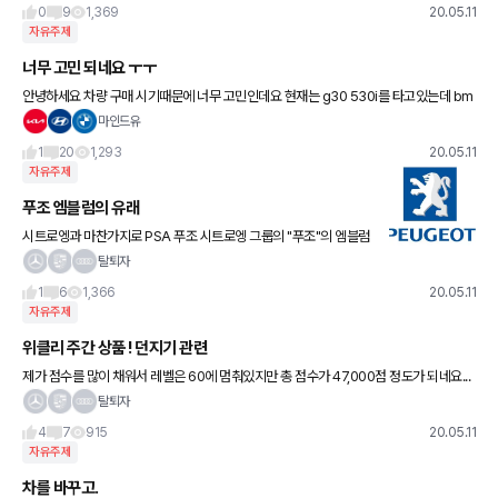
0
9
1,369
20.05.11
자유주제
너무 고민 되네요 ㅜㅜ
안녕하세요 차량 구매 시기때문에 너무 고민인데요 현재는 g30 530i를 타고있는데 bm
w드라이빙센터가서 M5를 타보고 혹해서 차랑 기변을 할려고 하고있습니다 동급으로는
마인드유
e63 amg와 고민도 해
1
20
1,293
20.05.11
자유주제
푸조 엠블럼의 유래
시트로엥과 마찬가지로 PSA 푸조 시트로엥 그룹의 "푸조"의 엠블럼
은 특징적인 사자 마크이지만, 1847년에 칼 제조업을 영위하고 있던
탈퇴자
푸조 형제가 자사 제품과 타사 제품을 차별화하고 퀄리티를 알기
1
6
1,366
20.05.11
자유주제
위클리 주간 상품 ! 던지기 관련
제가 점수를 많이 채워서 레벨은 60에 멈춰있지만 총 점수가 47,000점 정도가 되네요...
순수하게 갯차활동 열심히 해서 쌓은 점순데 매주 상품을 다른 분들도 원하시는데 저만 받
탈퇴자
아가는게 좀
4
7
915
20.05.11
자유주제
차를 바꾸고.