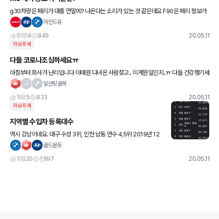
g30차량은 페리가 대충 연말에? 나온다는 소리가 있는 것 같은데요 F90은 페리 정보가
사진정도 밖에 없는 것 같더라구요 제가 못찾아서 그런지 모르겠어요 ㅋㅋㅋ 혹시 아시는
마인드유
분 계시면 정보 좀 부
0
4
849
20.05.11
자유주제
다들 코로나조심하세요ㅠ
아침부터 회사가 난리입니다 이태원 다녀온 사람찾고.. 이게뭔일인지..ㅠ 다들 건강챙기세
욥
일산뒷골목
1
5
833
20.05.11
자유주제
지역별 수입차 등록대수
역시 강남이네요. 대구 수성 3위, 인천 남동 연수 4,5위 2019년 12
월 기준입니다.
골드문트
1
20
1,997
20.05.11