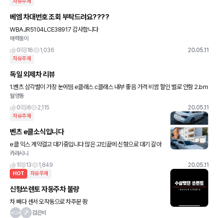
자유주제
베엠 차대번호 조회 부탁드려요????
WBAJR5104LCE38917 감사합니다
매력둥이
0
16
1,036
20.05.11
자유주제
독일 외제차 리뷰
1.벤츠 삼각별이 가장 눈에띰 e클래스 c클래스 내부 좋음 가격 비쌈 할인 별로 안함 2.bm
월영동
w 그냥 딱히 특이한거 없음 할인률은 은근히 있음 내부디자인은 진짜별로임 네비가 크다
는? 것밖에 없음 근
0
6
2,115
20.05.11
자유주제
벤츠 e클소식입니다
e클 익스 계약걸고 대기중입니다 많은 고민끝에 신형으로 대기 갈아
카라시니
탔네요 자세한 사항은 아니지만 10월말 에 e클 페이스리프트 한국출
시 소문이 있습니다 코로나가 관건이지만 어떻게,될지 그냥 생각이지
1
13
1,849
20.05.11
만
HOT
자유주제
신형쏘렌토 자동주차 불량
차 빼다 센서 오작동으로 차주분 쾅
검은비