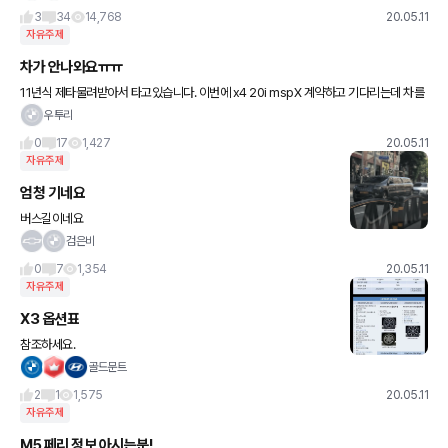
3
34
14,768
20.05.11
자유주제
차가 안나와요ㅠㅠ
11년식 제타물려받아서 타고있습니다. 이번에 x4 20i mspX 계약하고 기다리는데 차를
바꿀생각하니 지금차에 정이없어져서 차타기도싫네요ㅠㅠㅠㅠ 대기1번인데 다음달에는
우투리
나와주려뮤나ㅠㅠ
0
17
1,427
20.05.11
자유주제
엄청 기네요
버스길이네요
검은비
0
7
1,354
20.05.11
자유주제
X3 옵션표
참조하세요.
골드문트
2
1
1,575
20.05.11
자유주제
M5 페리 정보 아시는분!